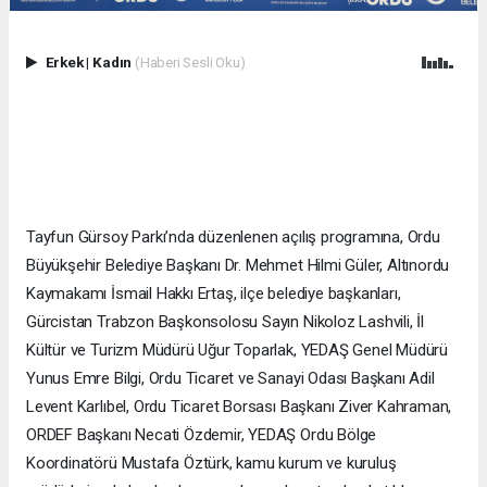
Erkek
|
Kadın
(Haberi Sesli Oku)
Tayfun Gürsoy Parkı’nda düzenlenen açılış programına, Ordu
Büyükşehir Belediye Başkanı Dr. Mehmet Hilmi Güler, Altınordu
Kaymakamı İsmail Hakkı Ertaş, ilçe belediye başkanları,
Gürcistan Trabzon Başkonsolosu Sayın Nikoloz Lashvili, İl
Kültür ve Turizm Müdürü Uğur Toparlak, YEDAŞ Genel Müdürü
Yunus Emre Bilgi, Ordu Ticaret ve Sanayi Odası Başkanı Adil
Levent Karlıbel, Ordu Ticaret Borsası Başkanı Ziver Kahraman,
ORDEF Başkanı Necati Özdemir, YEDAŞ Ordu Bölge
Koordinatörü Mustafa Öztürk, kamu kurum ve kuruluş