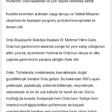
müdürleri, oda başkanları ve çok sayıda vatandaş katıldı.
Kurdele kesiminin ardından saygı duruşu ve İstiklal Marşının
okunması ile başlayan program, protokol konuşmaları ile
devam etti.
Ordu Büyükşehir Belediye Başkanı Dr. Mehmet Hilmi Güler,
Ordu’nun gastronomi alanında zengin bir yere sahip olduğunun
altını çizerek, düzenlenen festival ile Ordu’nun dünya ve ülke
çapında gastronomi yarışına çıktığını ifade etti.
Güler, “Ustalarıyla, mekânlarıyla, kaynaklarıyla, doğal
güzellikleriyle beraber Ordu geliyor. Bu bakımdan 300'ü aşan
şelalesiyle, yaylalarıyla, endemik bitkileriyle, meyveleriyle,
sebzeleriyle ve bir de çok kültürlü bir tarafı da var; Gürcü
mutfağı da burada. Dolayısıyla hem Ordu hem Türkiye hem
İstanbul mutfağıyla birlikte şeflerimizin de başarılı
uygulamalarıyla beraber yeni sürprizlere hazır olsun bütün