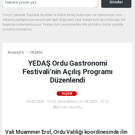
Gönder
Yorum yazarak Topluluk Kuralları’nı kabul etmiş bulunuyor ve haberunye.com
sitesine yaptığınız yorumunuzla ilgili doğrudan veya dolaylı tüm sorumluluğu tek
başınıza üstleniyorsunuz. Yazılan tüm yorumlardan site yönetimi hiçbir şekilde
sorumlu tutulamaz.
Anasayfa
YAŞAM
YEDAŞ Ordu Gastronomi
Festivali’nin Açılış Programı
Düzenlendi
YAŞAM
06.08.2026 - 15:35, Güncelleme: 01.08.2026 - 22:22
8863 kez okundu.
Vali Muammer Erol, Ordu Valiliği koordinesinde ilin