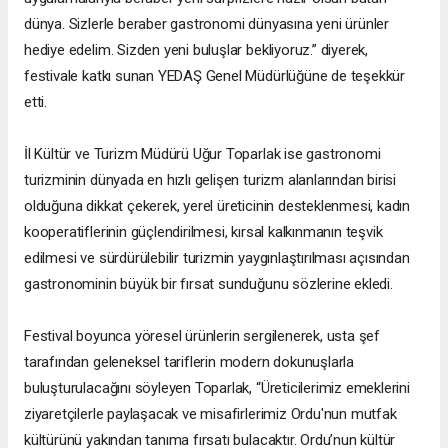
dünya. Sizlerle beraber gastronomi dünyasına yeni ürünler
hediye edelim. Sizden yeni buluşlar bekliyoruz.” diyerek,
festivale katkı sunan YEDAŞ Genel Müdürlüğüne de teşekkür
etti.
İl Kültür ve Turizm Müdürü Uğur Toparlak ise gastronomi
turizminin dünyada en hızlı gelişen turizm alanlarından birisi
olduğuna dikkat çekerek, yerel üreticinin desteklenmesi, kadın
kooperatiflerinin güçlendirilmesi, kırsal kalkınmanın teşvik
edilmesi ve sürdürülebilir turizmin yaygınlaştırılması açısından
gastronominin büyük bir fırsat sunduğunu sözlerine ekledi.
Festival boyunca yöresel ürünlerin sergilenerek, usta şef
tarafından geleneksel tariflerin modern dokunuşlarla
buluşturulacağını söyleyen Toparlak, “Üreticilerimiz emeklerini
ziyaretçilerle paylaşacak ve misafirlerimiz Ordu'nun mutfak
kültürünü yakından tanıma fırsatı bulacaktır. Ordu’nun kültür