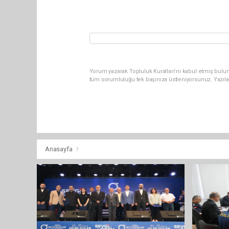
Yorum yazarak Topluluk Kuralları’nı kabul etmiş bulu
tüm sorumluluğu tek başınıza üstleniyorsunuz. Yazıla
Anasayfa