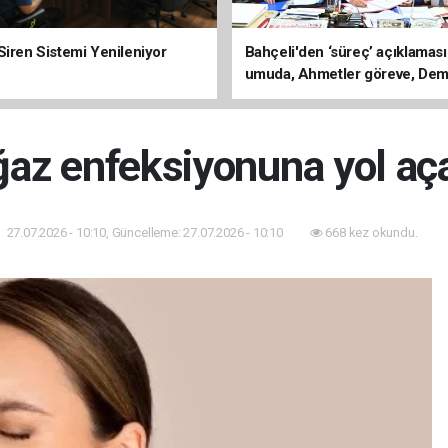
Siren Sistemi Yenileniyor
Bahçeli'den ‘süreç’ açıklaması
umuda, Ahmetler göreve, Dem
evine dönmeli’
ğaz enfeksiyonuna yol aça
27.07.2026 - 10:10, Güncelleme: 27.07.2026 - 10:10
668 kez okundu.