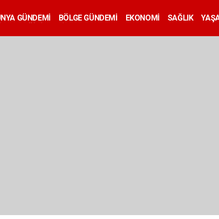
ÜNYA GÜNDEMİ
BÖLGE GÜNDEMİ
EKONOMİ
SAĞLIK
YAŞ
İLAN
EĞİTİM
SİYASET