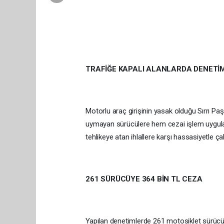
TRAFİĞE KAPALI ALANLARDA DENETİ
Motorlu araç girişinin yasak olduğu Sırrı Pa
uymayan sürücülere hem cezai işlem uyguland
tehlikeye atan ihlallere karşı hassasiyetle ça
261 SÜRÜCÜYE 364 BİN TL CEZA
Yapılan denetimlerde 261 motosiklet sürücüs