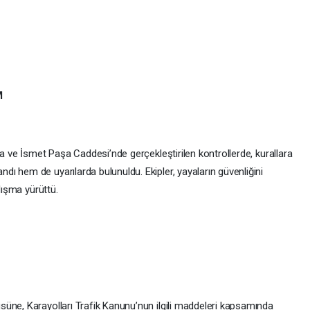
M
şa ve İsmet Paşa Caddesi’nde gerçekleştirilen kontrollerde, kurallara
ı hem de uyarılarda bulunuldu. Ekipler, yayaların güvenliğini
lışma yürüttü.
üne, Karayolları Trafik Kanunu’nun ilgili maddeleri kapsamında