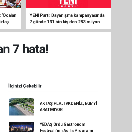
: ‘Öcalan
YENİ Parti: Dayanışma kampanyasında
irtaş
7 günde 131 bin kişiden 283 milyon
liralık destek
n 7 hata!
İlginizi Çekebilir
AKTAŞ PLAJI AKDENİZ, EGE’Yİ
ARATMIYOR
YEDAŞ Ordu Gastronomi
Festivali’nin Açılış Programı