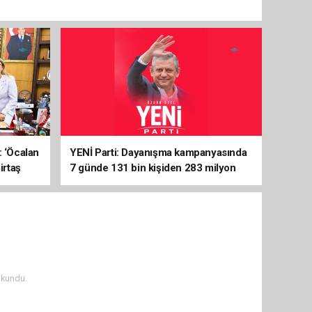
: ‘Öcalan
YENİ Parti: Dayanışma kampanyasında
irtaş
7 günde 131 bin kişiden 283 milyon
liralık destek
okundu.