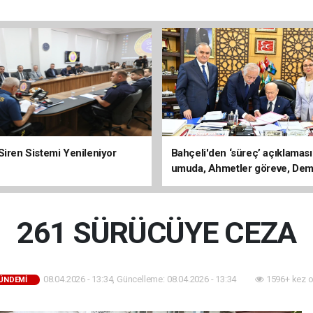
Siren Sistemi Yenileniyor
Bahçeli'den ‘süreç’ açıklaması
umuda, Ahmetler göreve, Dem
evine dönmeli’
261 SÜRÜCÜYE CEZA
08.04.2026 - 13:34, Güncelleme: 08.04.2026 - 13:34
1596+ kez 
GÜNDEMİ