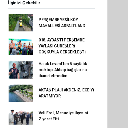
İlginizi Çekebilir
PERŞEMBE YEŞİLKÖY
MAHALLESİ ASFALTLANDI
918. AYBASTI PERŞEMBE
YAYLASI GÜREŞLERİ
COŞKUYLA GERÇEKLEŞTİ
Haluk Levent'ten 5 sayfalık
mektup: Ahbap bağışlarına
ihanet etmedim
AKTAŞ PLAJI AKDENİZ, EGE’Yİ
ARATMIYOR
Vali Erol, Mesudiye İlçesini
Ziyaret Etti