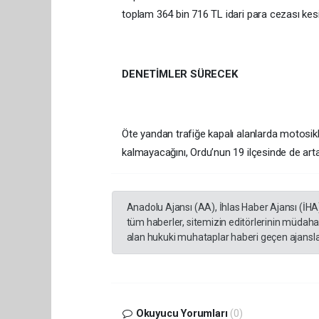
toplam 364 bin 716 TL idari para cezası kesil
DENETİMLER SÜRECEK
Öte yandan trafiğe kapalı alanlarda motosiklet
kalmayacağını, Ordu’nun 19 ilçesinde de arta
Anadolu Ajansı (AA), İhlas Haber Ajansı (İHA
tüm haberler, sitemizin editörlerinin müdaha
alan hukuki muhataplar haberi geçen ajanslar
Okuyucu Yorumları
(0)