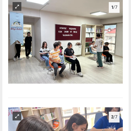
1
/7
2
/7