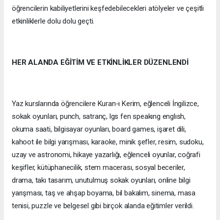
öğrencilerin kabiliyetlerini keşfedebilecekleri atölyeler ve çeşitli
etkinliklerle dolu dolu geçti.
HER ALANDA EĞİTİM VE ETKİNLİKLER DÜZENLENDİ
Yaz kurslarında öğrencilere Kuran-ı Kerim, eğlenceli İngilizce,
sokak oyunları, punch, satranç, lgs fen speakıng englısh,
okuma saati, bilgisayar oyunları, board games, işaret dili,
kahoot ile bilgi yarışması, karaoke, minik şefler, resim, sudoku,
uzay ve astronomi, hikaye yazarlığı, eğlenceli oyunlar, coğrafi
keşifler, kütüphanecilik, stem macerası, sosyal beceriler,
drama, takı tasarım, unutulmuş sokak oyunları, online bilgi
yarışması, taş ve ahşap boyama, bil bakalım, sinema, masa
tenisi, puzzle ve belgesel gibi birçok alanda eğitimler verildi.