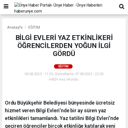
Anasayfa
EĞİTİM
BİLGİ EVLERİ YAZ ETKİNLİKERİ
ÖĞRENCİLERDEN YOĞUN İLGİ
GÖRDÜ
EĞİTİM
06.08.2025 - 11:35, Güncelleme: 07.08.2025 - 22:20
6402+ kez okundu.
Ordu Büyükşehir Belediyesi bünyesinde ücretsiz
hizmet veren Bilgi Evleri’nde bir ay süren yaz
etkinlikleri tamamlandı. Yaz tatilini Bilgi Evleri’nde
geçiren öğrenciler birçok etkinliğe katılarak yeni