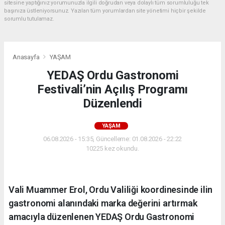
sitesine yaptığınız yorumunuzla ilgili doğrudan veya dolaylı tüm sorumluluğu tek
başınıza üstleniyorsunuz. Yazılan tüm yorumlardan site yönetimi hiçbir şekilde
sorumlu tutulamaz.
Anasayfa
YAŞAM
YEDAŞ Ordu Gastronomi
Festivali’nin Açılış Programı
Düzenlendi
YAŞAM
06.08.2026 - 15:35, Güncelleme: 01.08.2026 - 22:22
10225 kez okundu.
Vali Muammer Erol, Ordu Valiliği koordinesinde ilin
gastronomi alanındaki marka değerini artırmak
amacıyla düzenlenen YEDAŞ Ordu Gastronomi