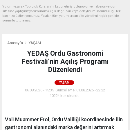
Yorum yazarak Topluluk Kuralları’nı kabul etmiş bulunuyor ve haberunye.com
sitesine yaptığınız yorumunuzla ilgili doğrudan veya dolaylı tüm sorumluluğu tek
başınıza üstleniyorsunuz. Yazılan tüm yorumlardan site yönetimi hiçbir şekilde
sorumlu tutulamaz.
Anasayfa
YAŞAM
YEDAŞ Ordu Gastronomi
Festivali’nin Açılış Programı
Düzenlendi
YAŞAM
06.08.2026 - 15:35, Güncelleme: 01.08.2026 - 22:22
10224 kez okundu.
Vali Muammer Erol, Ordu Valiliği koordinesinde ilin
gastronomi alanındaki marka değerini artırmak