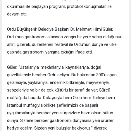
okunması ile başlayan program, protokol konuşmaları ile
devam etti.
Ordu Büyükşehir Belediye Başkanı Dr. Mehmet Hilmi Güler,
Ordu’nun gastronomi alanında zengin bir yere sahip olduğunun
altını çizerek, düzenlenen festival ile Ordu’nun dünya ve ülke
çapında gastronomi yarışına çıktığını ifade etti.
Güler, “Ustalarıyla, mekânlarıyla, kaynaklarıyla, doğal
güzellikleriyle beraber Ordu geliyor. Bu bakımdan 300'ü aşan
şelalesiyle, yaylalarıyla, endemik bitkileriyle, meyveleriyle,
sebzeleriyle ve bir de çok kültürlü bir tarafı da var; Gürcü
mutfağı da burada. Dolayısıyla hem Ordu hem Türkiye hem
İstanbul mutfağıyla birlikte şeflerimizin de başarılı
uygulamalarıyla beraber yeni sürprizlere hazır olsun bütün
dünya. Sizlerle beraber gastronomi dünyasına yeni ürünler
hediye edelim. Sizden yeni buluşlar bekliyoruz.” diyerek,