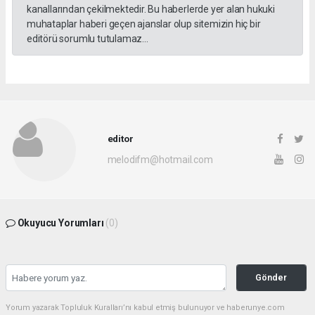
kanallarından çekilmektedir. Bu haberlerde yer alan hukuki
muhataplar haberi geçen ajanslar olup sitemizin hiç bir
editörü sorumlu tutulamaz...
editor
melodifm@hotmail.com
Okuyucu Yorumları
(0)
Gönder
Yorum yazarak Topluluk Kuralları’nı kabul etmiş bulunuyor ve haberunye.com