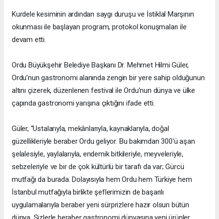
Kurdele kesiminin ardından saygı duruşu ve İstiklal Marşının
okunması ile başlayan program, protokol konuşmaları ile
devam etti.
Ordu Büyükşehir Belediye Başkanı Dr. Mehmet Hilmi Güler,
Ordu’nun gastronomi alanında zengin bir yere sahip olduğunun
altını çizerek, düzenlenen festival ile Ordu’nun dünya ve ülke
çapında gastronomi yarışına çıktığını ifade etti.
Güler, “Ustalarıyla, mekânlarıyla, kaynaklarıyla, doğal
güzellikleriyle beraber Ordu geliyor. Bu bakımdan 300'ü aşan
şelalesiyle, yaylalarıyla, endemik bitkileriyle, meyveleriyle,
sebzeleriyle ve bir de çok kültürlü bir tarafı da var; Gürcü
mutfağı da burada. Dolayısıyla hem Ordu hem Türkiye hem
İstanbul mutfağıyla birlikte şeflerimizin de başarılı
uygulamalarıyla beraber yeni sürprizlere hazır olsun bütün
dünya. Sizlerle beraber gastronomi dünyasına yeni ürünler