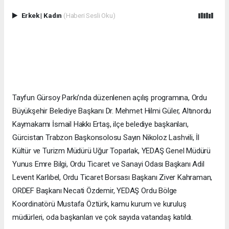
Erkek
|
Kadın
(Haberi Sesli Oku)
Tayfun Gürsoy Parkı’nda düzenlenen açılış programına, Ordu
Büyükşehir Belediye Başkanı Dr. Mehmet Hilmi Güler, Altınordu
Kaymakamı İsmail Hakkı Ertaş, ilçe belediye başkanları,
Gürcistan Trabzon Başkonsolosu Sayın Nikoloz Lashvili, İl
Kültür ve Turizm Müdürü Uğur Toparlak, YEDAŞ Genel Müdürü
Yunus Emre Bilgi, Ordu Ticaret ve Sanayi Odası Başkanı Adil
Levent Karlıbel, Ordu Ticaret Borsası Başkanı Ziver Kahraman,
ORDEF Başkanı Necati Özdemir, YEDAŞ Ordu Bölge
Koordinatörü Mustafa Öztürk, kamu kurum ve kuruluş
müdürleri, oda başkanları ve çok sayıda vatandaş katıldı.