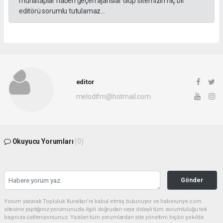
muhataplar haberi geçen ajanslar olup sitemizin hiç bir
editörü sorumlu tutulamaz...
editor
melodifm@hotmail.com
Okuyucu Yorumları
(0)
Gönder
Yorum yazarak Topluluk Kuralları’nı kabul etmiş bulunuyor ve haberunye.com
sitesine yaptığınız yorumunuzla ilgili doğrudan veya dolaylı tüm sorumluluğu tek
başınıza üstleniyorsunuz. Yazılan tüm yorumlardan site yönetimi hiçbir şekilde