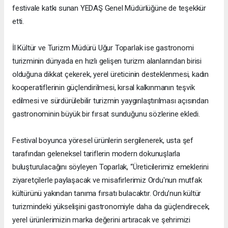
festivale katkı sunan YEDAŞ Genel Müdürlüğüne de teşekkür
etti.
İl Kültür ve Turizm Müdürü Uğur Toparlak ise gastronomi
turizminin dünyada en hızlı gelişen turizm alanlarından birisi
olduğuna dikkat çekerek, yerel üreticinin desteklenmesi, kadın
kooperatiflerinin güçlendirilmesi, kırsal kalkınmanın teşvik
edilmesi ve sürdürülebilir turizmin yaygınlaştırılması açısından
gastronominin büyük bir fırsat sunduğunu sözlerine ekledi.
Festival boyunca yöresel ürünlerin sergilenerek, usta şef
tarafından geleneksel tariflerin modern dokunuşlarla
buluşturulacağını söyleyen Toparlak, “Üreticilerimiz emeklerini
ziyaretçilerle paylaşacak ve misafirlerimiz Ordu'nun mutfak
kültürünü yakından tanıma fırsatı bulacaktır. Ordu’nun kültür
turizmindeki yükselişini gastronomiyle daha da güçlendirecek,
yerel ürünlerimizin marka değerini artıracak ve şehrimizi