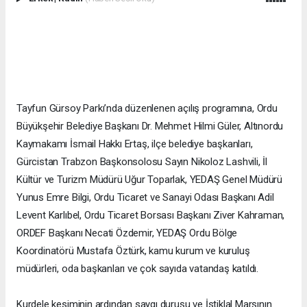
Tayfun Gürsoy Parkı’nda düzenlenen açılış programına, Ordu
Büyükşehir Belediye Başkanı Dr. Mehmet Hilmi Güler, Altınordu
Kaymakamı İsmail Hakkı Ertaş, ilçe belediye başkanları,
Gürcistan Trabzon Başkonsolosu Sayın Nikoloz Lashvili, İl
Kültür ve Turizm Müdürü Uğur Toparlak, YEDAŞ Genel Müdürü
Yunus Emre Bilgi, Ordu Ticaret ve Sanayi Odası Başkanı Adil
Levent Karlıbel, Ordu Ticaret Borsası Başkanı Ziver Kahraman,
ORDEF Başkanı Necati Özdemir, YEDAŞ Ordu Bölge
Koordinatörü Mustafa Öztürk, kamu kurum ve kuruluş
müdürleri, oda başkanları ve çok sayıda vatandaş katıldı.
Kurdele kesiminin ardından saygı duruşu ve İstiklal Marşının