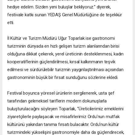
hediye edelim. Sizden yeni buluşlar bekliyoruz.” diyerek,
festivale katkı sunan YEDAŞ Genel Müdürlüğüne de teşekkür
etti.
İl Kültür ve Turizm Müdürü Uğur Toparlak ise gastronomi
turizminin dünyada en hızlı gelişen turizm alanlarından birisi
olduğuna dikkat çekerek, yerel üreticinin desteklenmesi, kadın
kooperatiflerinin güçlendirilmesi, kırsal kalkınmanın teşvik
edilmesi ve sürdürülebilir turizmin yaygınlaştırılması açısından
gastronominin büyük bir fırsat sunduğunu sözlerine ekledi.
Festival boyunca yöresel ürünlerin sergilenerek, usta şef
tarafından geleneksel tariflerin modern dokunuşlarla
buluşturulacağını söyleyen Toparlak, “Üreticilerimiz emeklerini
ziyaretçilerle paylaşacak ve misafirlerimiz Ordu'nun mutfak
kültürünü yakından tanıma fırsatı bulacaktır. Ordu’nun kültür
turizmindeki yükselişini gastronomiyle daha da güçlendirecek,