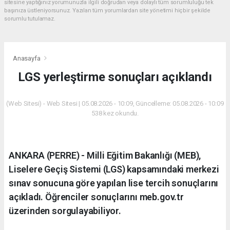
sitesine yaptığınız yorumunuzla ilgili doğrudan veya dolaylı tüm sorumluluğu tek
başınıza üstleniyorsunuz. Yazılan tüm yorumlardan site yönetimi hiçbir şekilde
sorumlu tutulamaz.
Anasayfa
LGS yerleştirme sonuçları açıklandı
(Web Sitesi) - Web Sitesi | 05.08.2026 - 10:09, Güncelleme: 05.08.2026 - 10:09
538 kez okundu.
ANKARA (PERRE) - Milli Eğitim Bakanlığı (MEB),
Liselere Geçiş Sistemi (LGS) kapsamındaki merkezi
sınav sonucuna göre yapılan lise tercih sonuçlarını
açıkladı. Öğrenciler sonuçlarını meb.gov.tr
üzerinden sorgulayabiliyor.