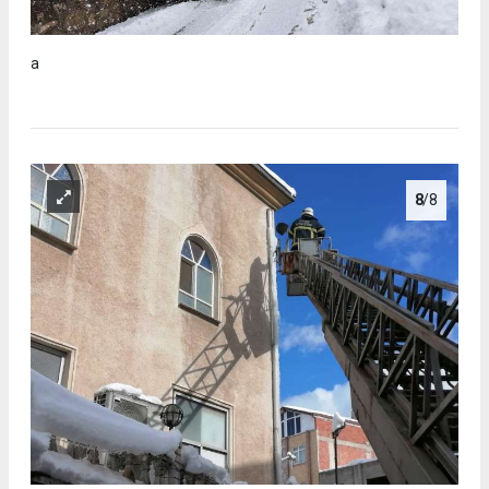
a
8
/8