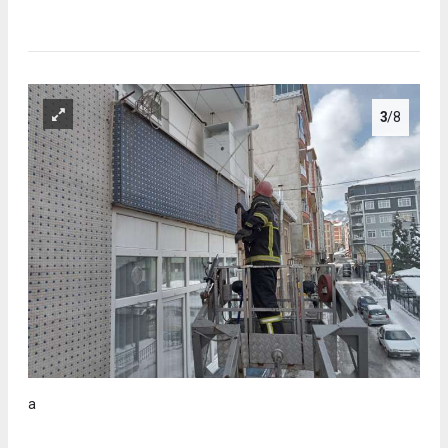
3
/8
a