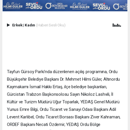
Erkek
|
Kadın
(Haberi Sesli Oku)
Tayfun Gürsoy Parkı’nda düzenlenen açılış programına, Ordu
Büyükşehir Belediye Başkanı Dr. Mehmet Hilmi Güler, Altınordu
Kaymakamı İsmail Hakkı Ertaş, ilçe belediye başkanları,
Gürcistan Trabzon Başkonsolosu Sayın Nikoloz Lashvili, İl
Kültür ve Turizm Müdürü Uğur Toparlak, YEDAŞ Genel Müdürü
Yunus Emre Bilgi, Ordu Ticaret ve Sanayi Odası Başkanı Adil
Levent Karlıbel, Ordu Ticaret Borsası Başkanı Ziver Kahraman,
ORDEF Başkanı Necati Özdemir, YEDAŞ Ordu Bölge