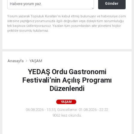
Gönder
Yorum yazarak Topluluk Kuralları’nı kabul etmiş bulunuyor ve haberunye.com
sitesine yaptığınız yorumunuzla ilgili doğrudan veya dolaylı tüm sorumluluğu
tek başınıza üstleniyorsunuz. Yazılan tüm yorumlardan site yönetimi hiçbir
şekilde sorumlu tutulamaz.
Anasayfa
YAŞAM
YEDAŞ Ordu Gastronomi
Festivali’nin Açılış Programı
Düzenlendi
YAŞAM
06.08.2026 - 15:35, Güncelleme: 01.08.2026 - 22:22
9062 kez okundu.