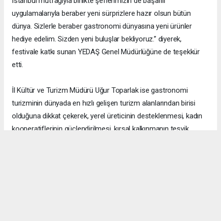
İstanbul mutfağıyla birlikte şeflerimizin de başarılı
uygulamalarıyla beraber yeni sürprizlere hazır olsun bütün
dünya. Sizlerle beraber gastronomi dünyasına yeni ürünler
hediye edelim. Sizden yeni buluşlar bekliyoruz.” diyerek,
festivale katkı sunan YEDAŞ Genel Müdürlüğüne de teşekkür
etti.
İl Kültür ve Turizm Müdürü Uğur Toparlak ise gastronomi
turizminin dünyada en hızlı gelişen turizm alanlarından birisi
olduğuna dikkat çekerek, yerel üreticinin desteklenmesi, kadın
kooperatiflerinin güçlendirilmesi, kırsal kalkınmanın teşvik
edilmesi ve sürdürülebilir turizmin yaygınlaştırılması açısından
gastronominin büyük bir fırsat sunduğunu sözlerine ekledi.
Festival boyunca yöresel ürünlerin sergilenerek, usta şef
tarafından geleneksel tariflerin modern dokunuşlarla
buluşturulacağını söyleyen Toparlak, “Üreticilerimiz emeklerini
ziyaretçilerle paylaşacak ve misafirlerimiz Ordu'nun mutfak