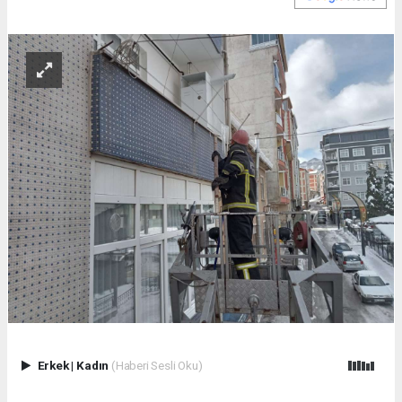
Erkek
|
Kadın
(Haberi Sesli Oku)