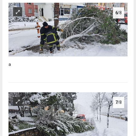
6
/8
a
7
/8