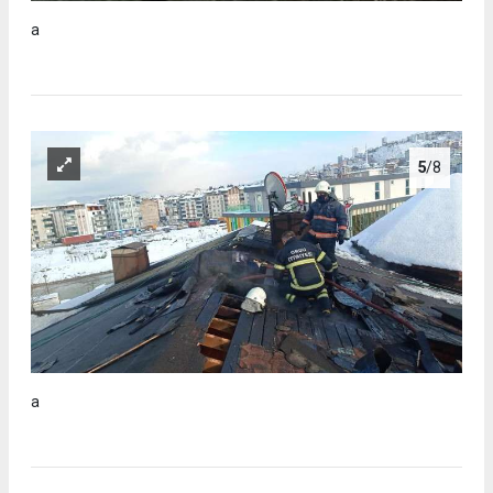
a
5
/8
a