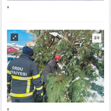
a
2
/8
a