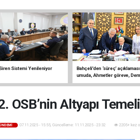
Siren Sistemi Yenileniyor
Bahçeli'den ‘süreç’ açıklaması
umuda, Ahmetler göreve, Dem
evine dönmeli’
2. OSB’nin Altyapı Temeli 
07.11.2025 - 15:55, Güncelleme: 11.11.2025 - 23:32
2205+ kez 
GÜNDEMİ