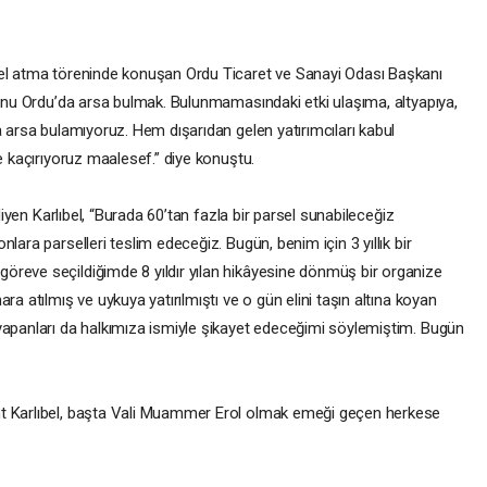
mel atma töreninde konuşan Ordu Ticaret ve Sanayi Odası Başkanı
runu Ordu’da arsa bulmak. Bulunmamasındaki etki ulaşıma, altyapıya,
a arsa bulamıyoruz. Hem dışarıdan gelen yatırımcıları kabul
re kaçırıyoruz maalesef.” diye konuştu.
 diyen Karlıbel, “Burada 60’tan fazla bir parsel sunabileceğiz
lara parselleri teslim edeceğiz. Bugün, benim için 3 yıllık bir
öreve seçildiğimde 8 yıldır yılan hikâyesine dönmüş bir organize
ra atılmış ve uykuya yatırılmıştı ve o gün elini taşın altına koyan
yapanları da halkımıza ismiyle şikayet edeceğimi söylemiştim. Bugün
nt Karlıbel, başta Vali Muammer Erol olmak emeği geçen herkese