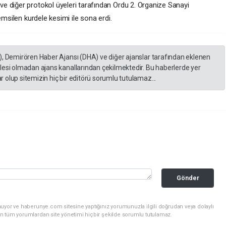
e diğer protokol üyeleri tarafından Ordu 2. Organize Sanayi
emsilen kurdele kesimi ile sona erdi.
), Demirören Haber Ajansı (DHA) ve diğer ajanslar tarafından eklenen
lesi olmadan ajans kanallarından çekilmektedir. Bu haberlerde yer
 olup sitemizin hiç bir editörü sorumlu tutulamaz...
Gönder
nuyor ve haberunye.com sitesine yaptığınız yorumunuzla ilgili doğrudan veya dolaylı
n tüm yorumlardan site yönetimi hiçbir şekilde sorumlu tutulamaz.