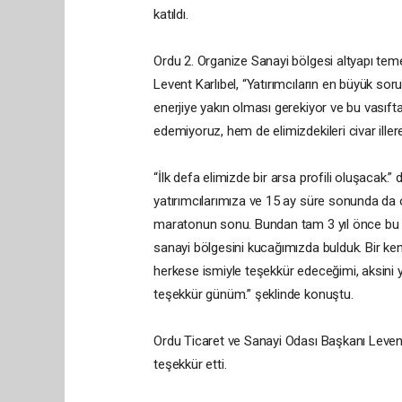
katıldı.
Ordu 2. Organize Sanayi bölgesi altyapı te
Levent Karlıbel, “Yatırımcıların en büyük so
enerjiye yakın olması gerekiyor ve bu vasıft
edemiyoruz, hem de elimizdekileri civar ille
“İlk defa elimizde bir arsa profili oluşacak.”
yatırımcılarımıza ve 15 ay süre sonunda da on
maratonun sonu. Bundan tam 3 yıl önce bu g
sanayi bölgesini kucağımızda bulduk. Bir kena
herkese ismiyle teşekkür edeceğimi, aksini 
teşekkür günüm.” şeklinde konuştu.
Ordu Ticaret ve Sanayi Odası Başkanı Leve
teşekkür etti.