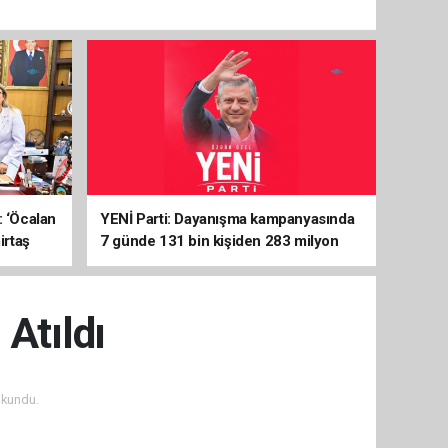
: ‘Öcalan
YENİ Parti: Dayanışma kampanyasında
irtaş
7 günde 131 bin kişiden 283 milyon
liralık destek
Atıldı
okundu.