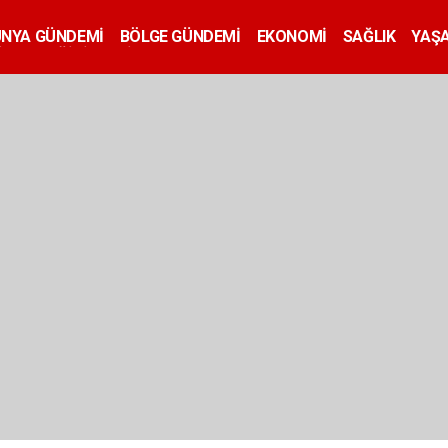
ÜNYA GÜNDEMİ
BÖLGE GÜNDEMİ
EKONOMİ
SAĞLIK
YAŞ
İLAN
EĞİTİM
SİYASET