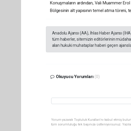
Konuşmaların ardından, Vali Muammer Erol v
Bölgesinin alt yapısının temel atma töreni, t
Anadolu Ajansı (AA), İhlas Haber Ajansı (İHA
tüm haberler, sitemizin editörlerinin müdaha
alan hukuki muhataplar haberi geçen ajanslar
Okuyucu Yorumları
(0)
Yorum yazarak Topluluk Kuralları’nı kabul etmiş bulu
tüm sorumluluğu tek başınıza üstleniyorsunuz. Yazıla