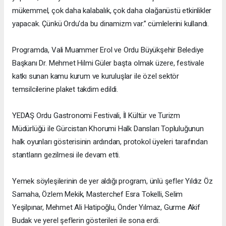
mükemmel, çok daha kalabalık, çok daha olağanüstü etkinlikler
yapacak. Çünkü Ordu'da bu dinamizm var.” cümlelerini kullandı.
Programda, Vali Muammer Erol ve Ordu Büyükşehir Belediye
Başkanı Dr. Mehmet Hilmi Güler başta olmak üzere, festivale
katkı sunan kamu kurum ve kuruluşlar ile özel sektör
temsilcilerine plaket takdim edildi.
YEDAŞ Ordu Gastronomi Festivali, İl Kültür ve Turizm
Müdürlüğü ile Gürcistan Khorumi Halk Dansları Topluluğunun
halk oyunları gösterisinin ardından, protokol üyeleri tarafından
stantların gezilmesi ile devam etti.
Yemek söyleşilerinin de yer aldığı program, ünlü şefler Yıldız Öz
Samaha, Özlem Mekik, Masterchef Esra Tokelli, Selim
Yeşilpınar, Mehmet Ali Hatipoğlu, Önder Yılmaz, Gurme Akif
Budak ve yerel şeflerin gösterileri ile sona erdi.