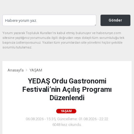
Gönder
Yorum yazarak Topluluk Kuralları’nı kabul etmiş bulunuyor ve haberunye.com
sitesine yaptığınız yorumunuzla ilgili doğrudan veya dolaylı tüm sorumluluğu tek
başınıza üstleniyorsunuz. Yazılan tüm yorumlardan site yönetimi hiçbir şekilde
sorumlu tutulamaz.
Anasayfa
YAŞAM
YEDAŞ Ordu Gastronomi
Festivali’nin Açılış Programı
Düzenlendi
YAŞAM
06.08.2026 - 15:35, Güncelleme: 01.08.2026 - 22:22
6048 kez okundu.