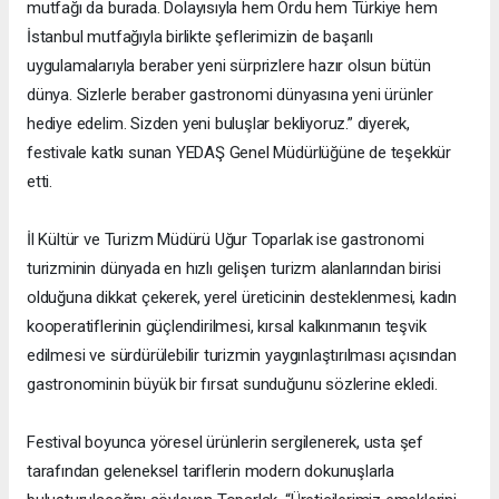
mutfağı da burada. Dolayısıyla hem Ordu hem Türkiye hem
İstanbul mutfağıyla birlikte şeflerimizin de başarılı
uygulamalarıyla beraber yeni sürprizlere hazır olsun bütün
dünya. Sizlerle beraber gastronomi dünyasına yeni ürünler
hediye edelim. Sizden yeni buluşlar bekliyoruz.” diyerek,
festivale katkı sunan YEDAŞ Genel Müdürlüğüne de teşekkür
etti.
İl Kültür ve Turizm Müdürü Uğur Toparlak ise gastronomi
turizminin dünyada en hızlı gelişen turizm alanlarından birisi
olduğuna dikkat çekerek, yerel üreticinin desteklenmesi, kadın
kooperatiflerinin güçlendirilmesi, kırsal kalkınmanın teşvik
edilmesi ve sürdürülebilir turizmin yaygınlaştırılması açısından
gastronominin büyük bir fırsat sunduğunu sözlerine ekledi.
Festival boyunca yöresel ürünlerin sergilenerek, usta şef
tarafından geleneksel tariflerin modern dokunuşlarla