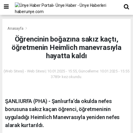
Anasayfa
Öğrencinin boğazına sakız kaçtı,
öğretmenin Heimlich manevrasıyla
hayatta kaldı
(Web Sitesi) - Web Sitesi | 10.01.2025 - 15:55, Güncelleme: 10.01.2025 - 15:55
3785+ kez okundu.
ŞANLIURFA (PHA) - Şanlıurfa’da okulda nefes
borusuna sakız kaçan öğrenci, öğretmeninin
uyguladığı Heimlich Manevrasıyla yeniden nefes
alarak kurtarıldı.