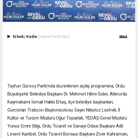
Erkek
|
Kadın
(Haberi Sesli Oku)
Tayfun Gürsoy Parkı’nda düzenlenen açılış programına, Ordu
Büyükşehir Belediye Başkanı Dr. Mehmet Hilmi Güler, Altınordu
Kaymakamı İsmail Hakkı Ertaş, ilçe belediye başkanları,
Gürcistan Trabzon Başkonsolosu Sayın Nikoloz Lashvili, İl
Kültür ve Turizm Müdürü Uğur Toparlak, YEDAŞ Genel Müdürü
Yunus Emre Bilgi, Ordu Ticaret ve Sanayi Odası Başkanı Adil
Levent Karlıbel, Ordu Ticaret Borsası Başkanı Ziver Kahraman,