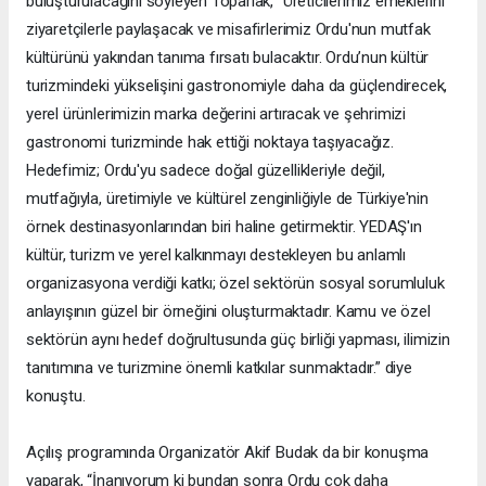
buluşturulacağını söyleyen Toparlak, “Üreticilerimiz emeklerini
ziyaretçilerle paylaşacak ve misafirlerimiz Ordu'nun mutfak
kültürünü yakından tanıma fırsatı bulacaktır. Ordu’nun kültür
turizmindeki yükselişini gastronomiyle daha da güçlendirecek,
yerel ürünlerimizin marka değerini artıracak ve şehrimizi
gastronomi turizminde hak ettiği noktaya taşıyacağız.
Hedefimiz; Ordu'yu sadece doğal güzellikleriyle değil,
mutfağıyla, üretimiyle ve kültürel zenginliğiyle de Türkiye'nin
örnek destinasyonlarından biri haline getirmektir. YEDAŞ'ın
kültür, turizm ve yerel kalkınmayı destekleyen bu anlamlı
organizasyona verdiği katkı; özel sektörün sosyal sorumluluk
anlayışının güzel bir örneğini oluşturmaktadır. Kamu ve özel
sektörün aynı hedef doğrultusunda güç birliği yapması, ilimizin
tanıtımına ve turizmine önemli katkılar sunmaktadır.” diye
konuştu.
Açılış programında Organizatör Akif Budak da bir konuşma
yaparak, “İnanıyorum ki bundan sonra Ordu çok daha