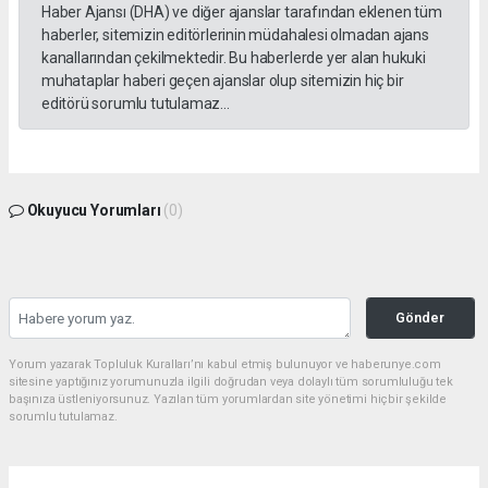
Haber Ajansı (DHA) ve diğer ajanslar tarafından eklenen tüm
haberler, sitemizin editörlerinin müdahalesi olmadan ajans
kanallarından çekilmektedir. Bu haberlerde yer alan hukuki
muhataplar haberi geçen ajanslar olup sitemizin hiç bir
editörü sorumlu tutulamaz...
Okuyucu Yorumları
(0)
Gönder
Yorum yazarak Topluluk Kuralları’nı kabul etmiş bulunuyor ve haberunye.com
sitesine yaptığınız yorumunuzla ilgili doğrudan veya dolaylı tüm sorumluluğu tek
başınıza üstleniyorsunuz. Yazılan tüm yorumlardan site yönetimi hiçbir şekilde
sorumlu tutulamaz.