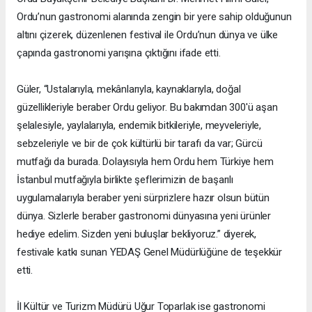
Ordu’nun gastronomi alanında zengin bir yere sahip olduğunun
altını çizerek, düzenlenen festival ile Ordu’nun dünya ve ülke
çapında gastronomi yarışına çıktığını ifade etti.
Güler, “Ustalarıyla, mekânlarıyla, kaynaklarıyla, doğal
güzellikleriyle beraber Ordu geliyor. Bu bakımdan 300'ü aşan
şelalesiyle, yaylalarıyla, endemik bitkileriyle, meyveleriyle,
sebzeleriyle ve bir de çok kültürlü bir tarafı da var; Gürcü
mutfağı da burada. Dolayısıyla hem Ordu hem Türkiye hem
İstanbul mutfağıyla birlikte şeflerimizin de başarılı
uygulamalarıyla beraber yeni sürprizlere hazır olsun bütün
dünya. Sizlerle beraber gastronomi dünyasına yeni ürünler
hediye edelim. Sizden yeni buluşlar bekliyoruz.” diyerek,
festivale katkı sunan YEDAŞ Genel Müdürlüğüne de teşekkür
etti.
İl Kültür ve Turizm Müdürü Uğur Toparlak ise gastronomi