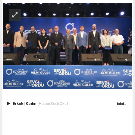
Erkek
|
Kadın
(Haberi Sesli Oku)