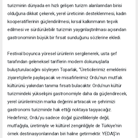
turizminin dünyada en hızlı gelişen turizm alanlarından birisi
olduğuna dikkat çekerek, yerel üreticinin desteklenmesi, kadın
kooperatiflerinin güçlendirilmesi, kırsal kalkınmanın teşvik
edilmesi ve sürdürülebilir turizmin yaygınlaştırılması açısından
gastronominin büyük bir fırsat sunduğunu sözlerine ekledi.
Festival boyunca yöresel ürünlerin sergilenerek, usta şef
tarafından geleneksel tariflerin modern dokunuşlarla
buluşturulacağını söyleyen Toparlak, “Üreticilerimiz emeklerini
ziyaretçilerle paylaşacak ve misafirlerimiz Ordu'nun mutfak
kültürünü yakından tanıma fırsatı bulacaktır. Ordu’nun kültür
turizmindeki yükselişini gastronomiyle daha da güçlendirecek,
yerel ürünlerimizin marka değerini artıracak ve şehrimizi
gastronomi turizminde hak ettiği noktaya taşıyacağız.
Hedefimiz; Ordu'yu sadece doğal güzellikleriyle değil,
mutfağıyla, üretimiyle ve kültürel zenginliğiyle de Türkiye'nin
örnek destinasyonlarından biri haline getirmektir. YEDAŞ'ın