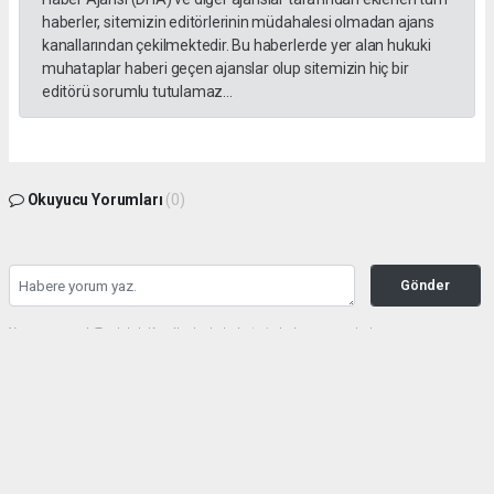
haberler, sitemizin editörlerinin müdahalesi olmadan ajans
kanallarından çekilmektedir. Bu haberlerde yer alan hukuki
muhataplar haberi geçen ajanslar olup sitemizin hiç bir
editörü sorumlu tutulamaz...
Okuyucu Yorumları
(0)
Gönder
Yorum yazarak Topluluk Kuralları’nı kabul etmiş bulunuyor ve haberunye.com
sitesine yaptığınız yorumunuzla ilgili doğrudan veya dolaylı tüm sorumluluğu tek
başınıza üstleniyorsunuz. Yazılan tüm yorumlardan site yönetimi hiçbir şekilde
sorumlu tutulamaz.