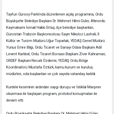
Tayfun Gürsoy Parkı’nda düzenlenen açılış programına, Ordu
Büyükşehir Belediye Başkanı Dr. Mehmet Hilmi Güler, Altınordu
Kaymakamı İsmail Hakkı Ertaş, ilçe belediye başkanları,
Gürcistan Trabzon Başkonsolosu Sayın Nikoloz Lashvili, İl
Kültür ve Turizm Müdürü Uğur Toparlak, YEDAŞ Genel Müdürü
Yunus Emre Bilgi, Ordu Ticaret ve Sanayi Odası Başkanı Adil
Levent Karlıbel, Ordu Ticaret Borsası Başkanı Ziver Kahraman,
ORDEF Başkanı Necati Özdemir, YEDAŞ Ordu Bölge
Koordinatörü Mustafa Öztürk, kamu kurum ve kuruluş
müdürleri, oda başkanları ve çok sayıda vatandaş katıldı.
Kurdele kesiminin ardından saygı duruşu ve İstiklal Marşının
okunması ile başlayan program, protokol konuşmaları ile
devam etti.
Ordu Büyükşehir Belediye Başkanı Dr. Mehmet Hilmi Güler,