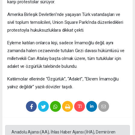
karşı protestolar sürüyor.
Amerika Birleşik Devletleri’nde yaşayan Türk vatandaşları ve
sivil toplum temsilcileri, Union Square Parkı’nda düzenledikleri
protestoyla hukuksuzluklara dikkat çekti.
Eyleme katılan onlarca kişi, sadece İmamoğlu değil; aynı
zamanda halen cezaevinde tutulan Gezi davası hükümlüsü ve
milletvekili Can Atalay başta olmak üzere, tüm tutuklular için
adalet ve özgürlük talebinde bulundu.
Katılımcılar ellerinde “Özgürlük”, “Adalet”, “Ekrem İmamoğlu
yalnız değildir” yazılı dövizler taşıdı.
Anadolu Ajansı (AA), İhlas Haber Ajansı (İHA), Demirören