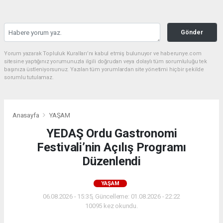
Gönder
Yorum yazarak Topluluk Kuralları’nı kabul etmiş bulunuyor ve haberunye.com
sitesine yaptığınız yorumunuzla ilgili doğrudan veya dolaylı tüm sorumluluğu tek
başınıza üstleniyorsunuz. Yazılan tüm yorumlardan site yönetimi hiçbir şekilde
sorumlu tutulamaz.
Anasayfa
YAŞAM
YEDAŞ Ordu Gastronomi
Festivali’nin Açılış Programı
Düzenlendi
YAŞAM
06.08.2026 - 15:35, Güncelleme: 01.08.2026 - 22:22
10095 kez okundu.