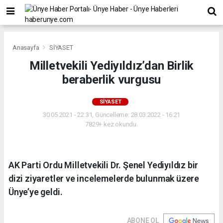
Anasayfa
SİYASET
Milletvekili Yediyıldız’dan Birlik
beraberlik vurgusu
SİYASET
30.05.2021 - 22:31, Güncelleme: 28.03.2022 - 16:21
7829+ kez okundu.
AK Parti Ordu Milletvekili Dr. Şenel Yediyıldız bir
dizi ziyaretler ve incelemelerde bulunmak üzere
Ünye’ye geldi.
ABONE OL