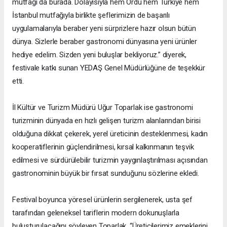
mutfağı da burada. Dolayısıyla hem Ordu hem Türkiye hem
İstanbul mutfağıyla birlikte şeflerimizin de başarılı
uygulamalarıyla beraber yeni sürprizlere hazır olsun bütün
dünya. Sizlerle beraber gastronomi dünyasına yeni ürünler
hediye edelim. Sizden yeni buluşlar bekliyoruz.” diyerek,
festivale katkı sunan YEDAŞ Genel Müdürlüğüne de teşekkür
etti.
İl Kültür ve Turizm Müdürü Uğur Toparlak ise gastronomi
turizminin dünyada en hızlı gelişen turizm alanlarından birisi
olduğuna dikkat çekerek, yerel üreticinin desteklenmesi, kadın
kooperatiflerinin güçlendirilmesi, kırsal kalkınmanın teşvik
edilmesi ve sürdürülebilir turizmin yaygınlaştırılması açısından
gastronominin büyük bir fırsat sunduğunu sözlerine ekledi.
Festival boyunca yöresel ürünlerin sergilenerek, usta şef
tarafından geleneksel tariflerin modern dokunuşlarla
buluşturulacağını söyleyen Toparlak, “Üreticilerimiz emeklerini