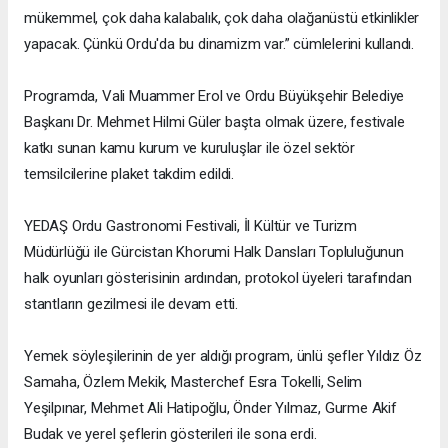
mükemmel, çok daha kalabalık, çok daha olağanüstü etkinlikler
yapacak. Çünkü Ordu'da bu dinamizm var.” cümlelerini kullandı.
Programda, Vali Muammer Erol ve Ordu Büyükşehir Belediye
Başkanı Dr. Mehmet Hilmi Güler başta olmak üzere, festivale
katkı sunan kamu kurum ve kuruluşlar ile özel sektör
temsilcilerine plaket takdim edildi.
YEDAŞ Ordu Gastronomi Festivali, İl Kültür ve Turizm
Müdürlüğü ile Gürcistan Khorumi Halk Dansları Topluluğunun
halk oyunları gösterisinin ardından, protokol üyeleri tarafından
stantların gezilmesi ile devam etti.
Yemek söyleşilerinin de yer aldığı program, ünlü şefler Yıldız Öz
Samaha, Özlem Mekik, Masterchef Esra Tokelli, Selim
Yeşilpınar, Mehmet Ali Hatipoğlu, Önder Yılmaz, Gurme Akif
Budak ve yerel şeflerin gösterileri ile sona erdi.