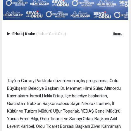
Erkek
|
Kadın
(Haberi Sesli Oku)
Tayfun Gürsoy Parkı’nda düzenlenen açılış programına, Ordu
Büyükşehir Belediye Başkanı Dr. Mehmet Hilmi Güler, Altınordu
Kaymakamı İsmail Hakkı Ertaş, ilçe belediye başkanları,
Gürcistan Trabzon Başkonsolosu Sayın Nikoloz Lashvili, İl
Kültür ve Turizm Müdürü Uğur Toparlak, YEDAŞ Genel Müdürü
Yunus Emre Bilgi, Ordu Ticaret ve Sanayi Odası Başkanı Adil
Levent Karlıbel, Ordu Ticaret Borsası Başkanı Ziver Kahraman,