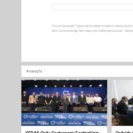
Yorum yazarak Topluluk Kuralları’nı kabul etmiş bulu
tüm sorumluluğu tek başınıza üstleniyorsunuz. Yazıla
Anasayfa
YEDAŞ Ordu Gastronomi Festivali’nin
Ordu’da 