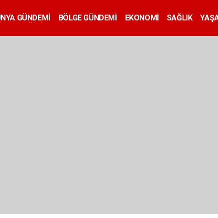
ÜNYA GÜNDEMİ
BÖLGE GÜNDEMİ
EKONOMİ
SAĞLIK
YAŞ
İLAN
EĞİTİM
SİYASET