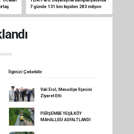
irtaş
7 günde 131 bin kişiden 283 milyon
liralık destek
klandı
okundu.
İlginizi Çekebilir
Vali Erol, Mesudiye İlçesini
Ziyaret Etti
PERŞEMBE YEŞİLKÖY
MAHALLESİ ASFALTLANDI