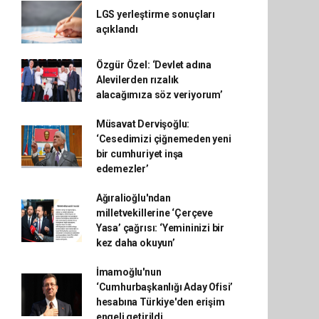
LGS yerleştirme sonuçları
açıklandı
Özgür Özel: ‘Devlet adına
Alevilerden rızalık
alacağımıza söz veriyorum’
Müsavat Dervişoğlu:
‘Cesedimizi çiğnemeden yeni
bir cumhuriyet inşa
edemezler’
Ağıralioğlu'ndan
milletvekillerine ‘Çerçeve
Yasa’ çağrısı: ‘Yemininizi bir
kez daha okuyun’
İmamoğlu'nun
‘Cumhurbaşkanlığı Aday Ofisi’
hesabına Türkiye'den erişim
engeli getirildi