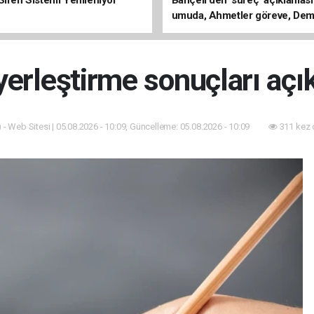
umuda, Ahmetler göreve, Dem
evine dönmeli’
erleştirme sonuçları açı
 - Web Sitesi | 05.08.2026 - 10:09, Güncelleme: 05.08.2026 - 10:09
311 kez 