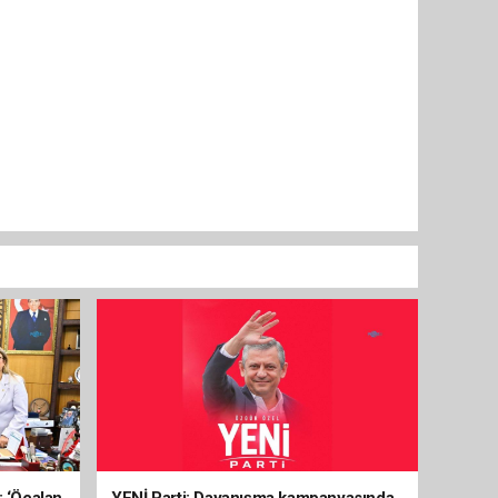
: ‘Öcalan
YENİ Parti: Dayanışma kampanyasında