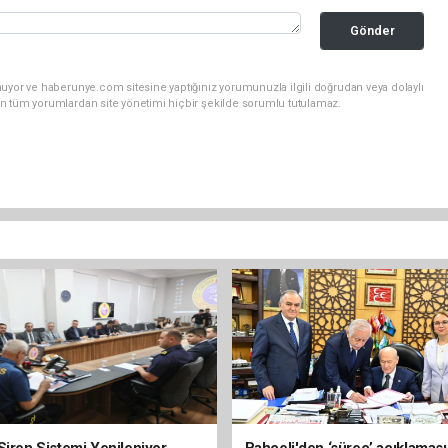
Gönder
nuyor ve haberunye.com sitesine yaptığınız yorumunuzla ilgili doğrudan veya dolaylı
n tüm yorumlardan site yönetimi hiçbir şekilde sorumlu tutulamaz.
Siren Sistemi Yenileniyor
Bahçeli'den ‘süreç’ açıklaması