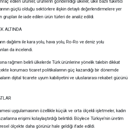
ç edilen ürünler, ürünlerin gönderildiği ülkeler, ülke bazlı tüketici
ılarının güçlü olduğu sektörlere ilişkin detaylı değerlendirmelere yer
 grupları ile iade edilen ürün türleri de analiz edildi.
EK ALTINDA
rın dağılımı ile kara yolu, hava yolu, Ro-Ro ve deniz yolu
nları da incelendi.
a rağmen belirli ülkelerde Türk ürünlerine yönelik talebin dikkat
ölçekte korumacı ticaret politikalarının güç kazandığı bir dönemde
ların dijital ticarete uyum kabiliyetini ve uluslararası rekabet gücünü
SATLAR
esi uygulamasının özellikle küçük ve orta ölçekli işletmeler, kadın
zarlarına erişimi kolaylaştırdığı belirtildi. Böylece Türkiye'nin üretim
küresel ölçekte daha görünür hale geldiği ifade edildi.