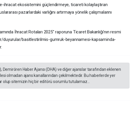
ihracat ekosistemini güçlendirmeye, ticareti kolaylaştıran
uslararası pazarlardaki varlığını artırmaya yönelik çalışmalarını
mında İhracat Rotaları 2025" raporuna Ticaret Bakanlığı'nın resmi
.gov.tr/duyurular/basitlestirilmis-gumruk-beyannamesi-kapsaminda-
r.
), Demirören Haber Ajansı (DHA) ve diğer ajanslar tarafından eklenen
lesi olmadan ajans kanallarından çekilmektedir. Bu haberlerde yer
 olup sitemizin hiç bir editörü sorumlu tutulamaz...