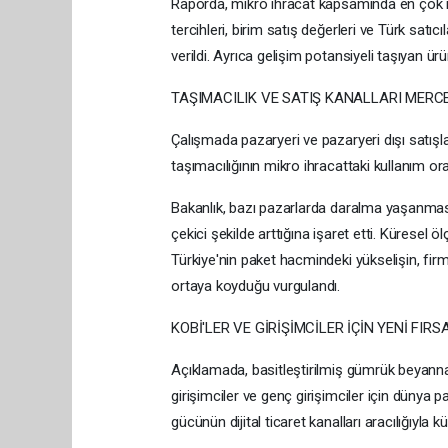
Raporda, mikro ihracat kapsamında en çok ihra
tercihleri, birim satış değerleri ve Türk satıc
verildi. Ayrıca gelişim potansiyeli taşıyan ürün
TAŞIMACILIK VE SATIŞ KANALLARI MERC
Çalışmada pazaryeri ve pazaryeri dışı satışla
taşımacılığının mikro ihracattaki kullanım ora
Bakanlık, bazı pazarlarda daralma yaşanmasın
çekici şekilde arttığına işaret etti. Küresel 
Türkiye'nin paket hacmindeki yükselişin, firma
ortaya koyduğu vurgulandı.
KOBİ'LER VE GİRİŞİMCİLER İÇİN YENİ FIR
Açıklamada, basitleştirilmiş gümrük beyannam
girişimciler ve genç girişimciler için dünya pa
gücünün dijital ticaret kanalları aracılığıyla 