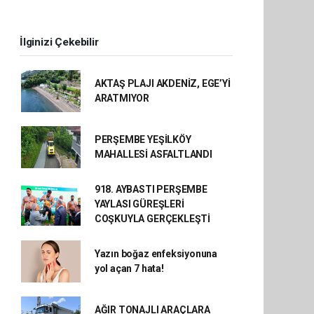
İlginizi Çekebilir
AKTAŞ PLAJI AKDENİZ, EGE’Yİ
ARATMIYOR
PERŞEMBE YEŞİLKÖY
MAHALLESİ ASFALTLANDI
918. AYBASTI PERŞEMBE
YAYLASI GÜREŞLERİ
COŞKUYLA GERÇEKLEŞTİ
Yazın boğaz enfeksiyonuna
yol açan 7 hata!
AĞIR TONAJLI ARAÇLARA