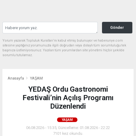
Gönder
Yorum yazarak Topluluk Kuralları’nı kabul etmiş bulunuyor ve haberunye.com
sitesine yaptığınız yorumunuzla ilgili doğrudan veya dolaylı tüm sorumluluğu tek
başınıza üstleniyorsunuz. Yazılan tüm yorumlardan site yönetimi hiçbir şekilde
sorumlu tutulamaz.
Anasayfa
YAŞAM
YEDAŞ Ordu Gastronomi
Festivali’nin Açılış Programı
Düzenlendi
YAŞAM
06.08.2026 - 15:35, Güncelleme: 01.08.2026 - 22:22
7101 kez okundu.