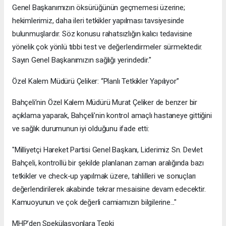
Genel Başkanımızın öksürüğünün geçmemesi üzerine;
hekimlerimiz, daha ileri tetkikler yapılması tavsiyesinde
bulunmuşlardır. Söz konusu rahatsızlığın kalıcı tedavisine
yönelik çok yönlü tıbbi test ve değerlendirmeler sürmektedir.
Sayın Genel Başkanımızın sağlığı yerindedir."
Özel Kalem Müdürü Çeliker: “Planlı Tetkikler Yapılıyor”
Bahçeli’nin Özel Kalem Müdürü Murat Çeliker de benzer bir
açıklama yaparak, Bahçeli’nin kontrol amaçlı hastaneye gittiğini
ve sağlık durumunun iyi olduğunu ifade etti:
"Milliyetçi Hareket Partisi Genel Başkanı, Liderimiz Sn. Devlet
Bahçeli, kontrollü bir şekilde planlanan zaman aralığında bazı
tetkikler ve check-up yapılmak üzere, tahlilleri ve sonuçları
değerlendirilerek akabinde tekrar mesaisine devam edecektir.
Kamuoyunun ve çok değerli camiamızın bilgilerine..."
MHP’den Spekülasyonlara Tepki