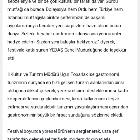
sebzeleriyle ve bir de çok kültürlü bir tarafı da var; Gürcü
mutfağı da burada. Dolayısıyla hem Ordu hem Türkiye hem
İstanbul mutfağıyla birlikte şeflerimizin de başarılı
uygulamalarıyla beraber yeni sürprizlere hazır olsun bütün
dünya. Sizlerle beraber gastronomi dünyasına yeni ürünler
hediye edelim. Sizden yeni buluşlar bekliyoruz.” diyerek,
festivale katkı sunan YEDAŞ Genel Müdürlüğüne de teşekkür
etti.
İl Kültür ve Turizm Müdürü Uğur Toparlak ise gastronomi
turizminin dünyada en hızlı gelişen turizm alanlarından birisi
olduğuna dikkat çekerek, yerel üreticinin desteklenmesi, kadın
kooperatiflerinin güçlendirilmesi, kırsal kalkınmanın teşvik
edilmesi ve sürdürülebilir turizmin yaygınlaştırılması açısından
gastronominin büyük bir fırsat sunduğunu sözlerine ekledi.
Festival boyunca yöresel ürünlerin sergilenerek, usta şef
tarafından geleneksel tariflerin modern dokunuşlarla