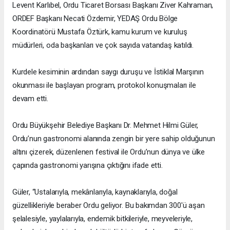
Levent Karlıbel, Ordu Ticaret Borsası Başkanı Ziver Kahraman,
ORDEF Başkanı Necati Özdemir, YEDAŞ Ordu Bölge
Koordinatörü Mustafa Öztürk, kamu kurum ve kuruluş
müdürleri, oda başkanları ve çok sayıda vatandaş katıldı.
Kurdele kesiminin ardından saygı duruşu ve İstiklal Marşının
okunması ile başlayan program, protokol konuşmaları ile
devam etti.
Ordu Büyükşehir Belediye Başkanı Dr. Mehmet Hilmi Güler,
Ordu’nun gastronomi alanında zengin bir yere sahip olduğunun
altını çizerek, düzenlenen festival ile Ordu’nun dünya ve ülke
çapında gastronomi yarışına çıktığını ifade etti.
Güler, “Ustalarıyla, mekânlarıyla, kaynaklarıyla, doğal
güzellikleriyle beraber Ordu geliyor. Bu bakımdan 300'ü aşan
şelalesiyle, yaylalarıyla, endemik bitkileriyle, meyveleriyle,