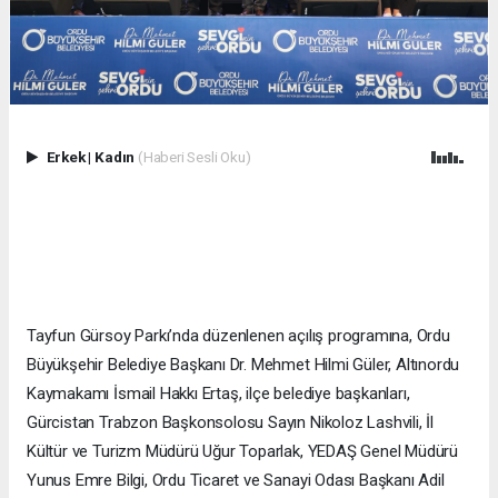
Erkek
|
Kadın
(Haberi Sesli Oku)
Tayfun Gürsoy Parkı’nda düzenlenen açılış programına, Ordu
Büyükşehir Belediye Başkanı Dr. Mehmet Hilmi Güler, Altınordu
Kaymakamı İsmail Hakkı Ertaş, ilçe belediye başkanları,
Gürcistan Trabzon Başkonsolosu Sayın Nikoloz Lashvili, İl
Kültür ve Turizm Müdürü Uğur Toparlak, YEDAŞ Genel Müdürü
Yunus Emre Bilgi, Ordu Ticaret ve Sanayi Odası Başkanı Adil