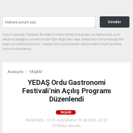
Gönder
Yorum yazarak Topluluk Kuralları’nı kabul etmiş bulunuyor ve haberunye.com
sitesine yaptığınız yorumunuzla ilgili doğrudan veya dolaylı tüm sorumluluğu tek
başınıza üstleniyorsunuz. Yazılan tüm yorumlardan site yönetimi hiçbir şekilde
sorumlu tutulamaz.
Anasayfa
YAŞAM
YEDAŞ Ordu Gastronomi
Festivali’nin Açılış Programı
Düzenlendi
YAŞAM
06.08.2026 - 15:35, Güncelleme: 01.08.2026 - 22:22
7378 kez okundu.