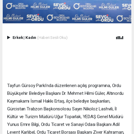
Erkek
|
Kadın
(Haberi Sesli Oku)
Tayfun Gürsoy Parkı’nda düzenlenen açılış programına, Ordu
Büyükşehir Belediye Başkanı Dr. Mehmet Hilmi Güler, Altınordu
Kaymakamı İsmail Hakkı Ertaş, ilçe belediye başkanları,
Gürcistan Trabzon Başkonsolosu Sayın Nikoloz Lashvili, İl
Kültür ve Turizm Müdürü Uğur Toparlak, YEDAŞ Genel Müdürü
Yunus Emre Bilgi, Ordu Ticaret ve Sanayi Odası Başkanı Adil
Levent Karlıbel, Ordu Ticaret Borsası Başkanı Ziver Kahraman,