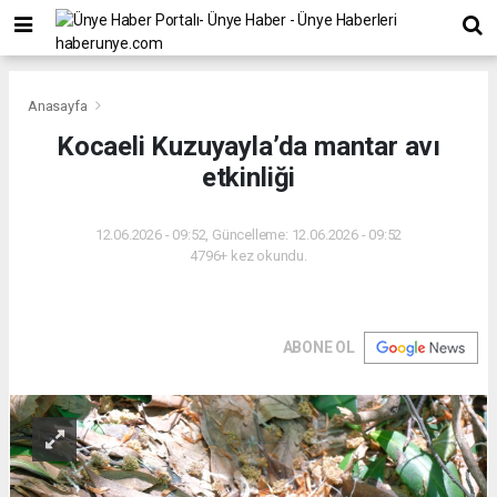
Anasayfa
Kocaeli Kuzuyayla’da mantar avı
etkinliği
12.06.2026 - 09:52, Güncelleme: 12.06.2026 - 09:52
4796+ kez okundu.
ABONE OL