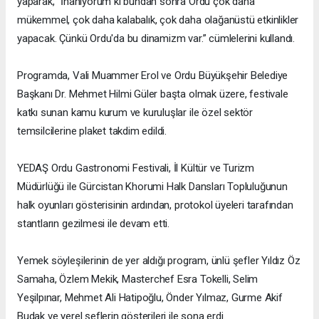
yaparak, “İnanıyorum ki bundan sonra Ordu çok daha
mükemmel, çok daha kalabalık, çok daha olağanüstü etkinlikler
yapacak. Çünkü Ordu'da bu dinamizm var.” cümlelerini kullandı.
Programda, Vali Muammer Erol ve Ordu Büyükşehir Belediye
Başkanı Dr. Mehmet Hilmi Güler başta olmak üzere, festivale
katkı sunan kamu kurum ve kuruluşlar ile özel sektör
temsilcilerine plaket takdim edildi.
YEDAŞ Ordu Gastronomi Festivali, İl Kültür ve Turizm
Müdürlüğü ile Gürcistan Khorumi Halk Dansları Topluluğunun
halk oyunları gösterisinin ardından, protokol üyeleri tarafından
stantların gezilmesi ile devam etti.
Yemek söyleşilerinin de yer aldığı program, ünlü şefler Yıldız Öz
Samaha, Özlem Mekik, Masterchef Esra Tokelli, Selim
Yeşilpınar, Mehmet Ali Hatipoğlu, Önder Yılmaz, Gurme Akif
Budak ve yerel şeflerin gösterileri ile sona erdi.