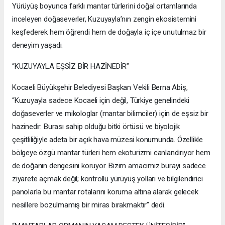
Yürüyüş boyunca farklı mantar türlerini doğal ortamlarında
inceleyen doğaseverler, Kuzuyayla’nın zengin ekosistemini
keşfederek hem öğrendi hem de doğayla iç içe unutulmaz bir
deneyim yaşadı.
“KUZUYAYLA EŞSİZ BİR HAZİNEDİR”
Kocaeli Büyükşehir Belediyesi Başkan Vekili Berna Abiş,
“Kuzuyayla sadece Kocaeli için değil, Türkiye genelindeki
doğaseverler ve mikologlar (mantar bilimciler) için de eşsiz bir
hazinedir. Burası sahip olduğu bitki örtüsü ve biyolojik
çeşitliliğiyle adeta bir açık hava müzesi konumunda. Özellikle
bölgeye özgü mantar türleri hem ekoturizmi canlandırıyor hem
de doğanın dengesini koruyor. Bizim amacımız burayı sadece
ziyarete açmak değil; kontrollü yürüyüş yolları ve bilgilendirici
panolarla bu mantar rotalarını koruma altına alarak gelecek
nesillere bozulmamış bir miras bırakmaktır” dedi.