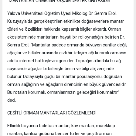
“MANTARLAR ORMANIN YAŞAM DESTEK ÜNİTESİDİR”
Yalova Üniversitesi Öğretim Üyesi Mikolog Dr. Semra Erol,
Kuzuyayla’da gerçekleştirilen etkinlikte doğaseverlere mantar
türleri ve özellikleri hakkında kapsamlı bilgiler aktardı. Orman
ekosisteminde mantarların hayati bir rol oynadığını belirten Dr.
Semra Erol, “Mantarlar sadece ormanda büyüyen canlılar değil;
ağaçlar ve bitkiler arasında gizli bir iletişim ağı kurarak ormanın
adeta internet hattı işlevini görürler. Toprağın altındaki bu ağ
sayesinde ağaçlar birbirleriyle besin ve bilgi alışverişinde
bulunur. Dolayısıyla güçlü bir mantar popülasyonu, doğrudan
orman sağlığının ve ağaçların direncinin en büyük güvencesidir.
Bu rotaları korumak, ormanlarımızın geleceğini korumaktır”
dedi.
ÇEŞİTLİ ORMAN MANTARLARI GÖZLEMLENDİ
Etkinlik boyunca boletus mantarı, kav mantarı, mürekkep
mantarı, kanlıca grubuna benzer türler ve çeşitli orman