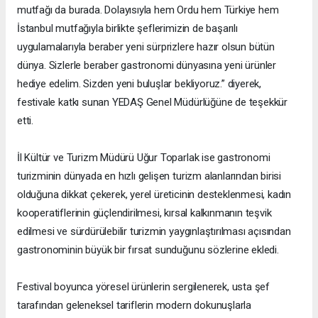
mutfağı da burada. Dolayısıyla hem Ordu hem Türkiye hem
İstanbul mutfağıyla birlikte şeflerimizin de başarılı
uygulamalarıyla beraber yeni sürprizlere hazır olsun bütün
dünya. Sizlerle beraber gastronomi dünyasına yeni ürünler
hediye edelim. Sizden yeni buluşlar bekliyoruz.” diyerek,
festivale katkı sunan YEDAŞ Genel Müdürlüğüne de teşekkür
etti.
İl Kültür ve Turizm Müdürü Uğur Toparlak ise gastronomi
turizminin dünyada en hızlı gelişen turizm alanlarından birisi
olduğuna dikkat çekerek, yerel üreticinin desteklenmesi, kadın
kooperatiflerinin güçlendirilmesi, kırsal kalkınmanın teşvik
edilmesi ve sürdürülebilir turizmin yaygınlaştırılması açısından
gastronominin büyük bir fırsat sunduğunu sözlerine ekledi.
Festival boyunca yöresel ürünlerin sergilenerek, usta şef
tarafından geleneksel tariflerin modern dokunuşlarla