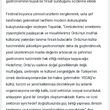
gastronominin büyük bir fırsat sunduğunu sözlerine ekledi.
Festival boyunca yöresel ürünlerin sergilenerek, usta şef
tarafından geleneksel tariflerin modern dokunuşlarla
buluşturulacağını söyleyen Toparlak, “Üreticilerimiz emeklerini
ziyaretçilerle paylaşacak ve misafirlerimiz Ordu'nun mutfak
kültürünü yakından tanıma fırsatı bulacaktır. Ordu’nun kültür
turizmindeki yükselişini gastronomiyle daha da güçlendirecek,
yerel ürünlerimizin marka değerini artıracak ve şehrimizi
gastronomi turizminde hak ettiği noktaya taşıyacağız.
Hedefimiz; Ordu'yu sadece doğal güzellikleriyle değil,
mutfağıyla, üretimiyle ve kültürel zenginliğiyle de Türkiye'nin
örnek destinasyonlarından biri haline getirmektir. YEDAŞ'ın
kültür, turizm ve yerel kalkınmayı destekleyen bu anlamlı
organizasyona verdiği katkı; özel sektörün sosyal sorumluluk
anlayışının güzel bir örneğini oluşturmaktadır. Kamu ve özel
sektörün aynı hedef doğrultusunda güç birliği yapması, ilimizin
tanıtımına ve turizmine önemli katkılar sunmaktadır.” diye