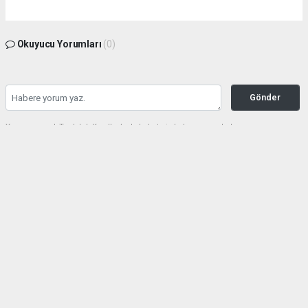
Okuyucu Yorumları
(0)
Gönder
Yorum yazarak Topluluk Kuralları’nı kabul etmiş bulunuyor ve haberunye.com
sitesine yaptığınız yorumunuzla ilgili doğrudan veya dolaylı tüm sorumluluğu tek
başınıza üstleniyorsunuz. Yazılan tüm yorumlardan site yönetimi hiçbir şekilde
sorumlu tutulamaz.
haber paketi
haber scripti
haber yazılımı
Tüm hakları saklı tutulmaktadır.Copyright 2026©
Haber Yazılımı:
Web Aksiyon ®