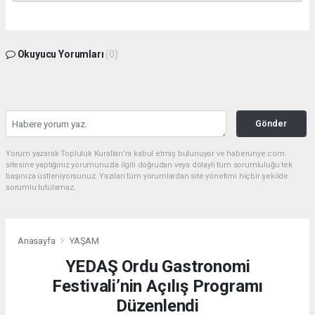
Okuyucu Yorumları
(0)
Gönder
Yorum yazarak Topluluk Kuralları’nı kabul etmiş bulunuyor ve haberunye.com
sitesine yaptığınız yorumunuzla ilgili doğrudan veya dolaylı tüm sorumluluğu tek
başınıza üstleniyorsunuz. Yazılan tüm yorumlardan site yönetimi hiçbir şekilde
sorumlu tutulamaz.
Anasayfa
YAŞAM
YEDAŞ Ordu Gastronomi
Festivali’nin Açılış Programı
Düzenlendi