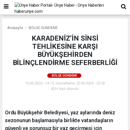
Anasayfa
BÖLGE GÜNDEMİ
KARADENİZ’İN SİNSİ
TEHLİKESİNE KARŞI
BÜYÜKŞEHİRDEN
BİLİNÇLENDİRME SEFERBERLİĞİ
BÖLGE GÜNDEMİ
15.06.2026 - 14:15, Güncelleme: 20.06.2026 - 23:02
423+ kez okundu.
Ordu Büyükşehir Belediyesi, yaz aylarında deniz
sezonunun başlamasıyla birlikte vatandaşların
güvenli ve sorunsuz bir yaz geçirmesi için