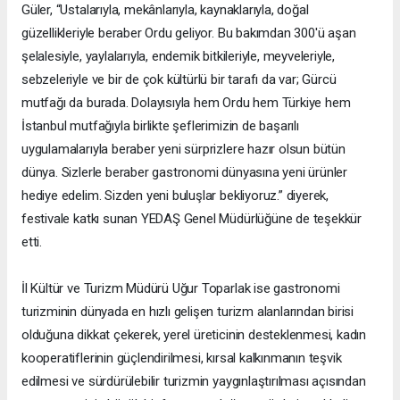
Güler, “Ustalarıyla, mekânlarıyla, kaynaklarıyla, doğal
güzellikleriyle beraber Ordu geliyor. Bu bakımdan 300'ü aşan
şelalesiyle, yaylalarıyla, endemik bitkileriyle, meyveleriyle,
sebzeleriyle ve bir de çok kültürlü bir tarafı da var; Gürcü
mutfağı da burada. Dolayısıyla hem Ordu hem Türkiye hem
İstanbul mutfağıyla birlikte şeflerimizin de başarılı
uygulamalarıyla beraber yeni sürprizlere hazır olsun bütün
dünya. Sizlerle beraber gastronomi dünyasına yeni ürünler
hediye edelim. Sizden yeni buluşlar bekliyoruz.” diyerek,
festivale katkı sunan YEDAŞ Genel Müdürlüğüne de teşekkür
etti.
İl Kültür ve Turizm Müdürü Uğur Toparlak ise gastronomi
turizminin dünyada en hızlı gelişen turizm alanlarından birisi
olduğuna dikkat çekerek, yerel üreticinin desteklenmesi, kadın
kooperatiflerinin güçlendirilmesi, kırsal kalkınmanın teşvik
edilmesi ve sürdürülebilir turizmin yaygınlaştırılması açısından