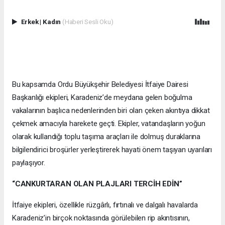
Erkek
|
Kadın
(Haberi Sesli Oku)
Bu kapsamda Ordu Büyükşehir Belediyesi İtfaiye Dairesi
Başkanlığı ekipleri, Karadeniz’de meydana gelen boğulma
vakalarının başlıca nedenlerinden biri olan çeken akıntıya dikkat
çekmek amacıyla harekete geçti. Ekipler, vatandaşların yoğun
olarak kullandığı toplu taşıma araçları ile dolmuş duraklarına
bilgilendirici broşürler yerleştirerek hayati önem taşıyan uyarıları
paylaşıyor.
“CANKURTARAN OLAN PLAJLARI TERCİH EDİN”
İtfaiye ekipleri, özellikle rüzgârlı, fırtınalı ve dalgalı havalarda
Karadeniz’in birçok noktasında görülebilen rip akıntısının,