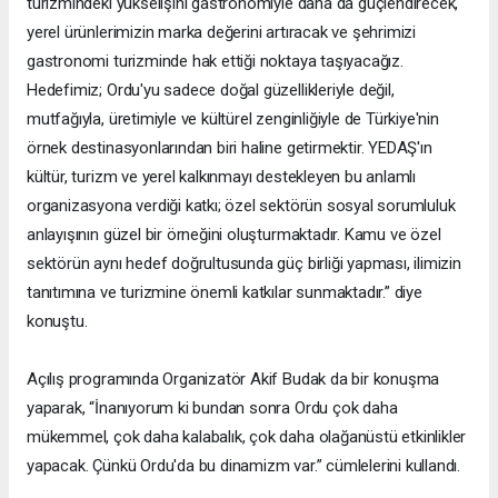
turizmindeki yükselişini gastronomiyle daha da güçlendirecek,
yerel ürünlerimizin marka değerini artıracak ve şehrimizi
gastronomi turizminde hak ettiği noktaya taşıyacağız.
Hedefimiz; Ordu'yu sadece doğal güzellikleriyle değil,
mutfağıyla, üretimiyle ve kültürel zenginliğiyle de Türkiye'nin
örnek destinasyonlarından biri haline getirmektir. YEDAŞ'ın
kültür, turizm ve yerel kalkınmayı destekleyen bu anlamlı
organizasyona verdiği katkı; özel sektörün sosyal sorumluluk
anlayışının güzel bir örneğini oluşturmaktadır. Kamu ve özel
sektörün aynı hedef doğrultusunda güç birliği yapması, ilimizin
tanıtımına ve turizmine önemli katkılar sunmaktadır.” diye
konuştu.
Açılış programında Organizatör Akif Budak da bir konuşma
yaparak, “İnanıyorum ki bundan sonra Ordu çok daha
mükemmel, çok daha kalabalık, çok daha olağanüstü etkinlikler
yapacak. Çünkü Ordu'da bu dinamizm var.” cümlelerini kullandı.