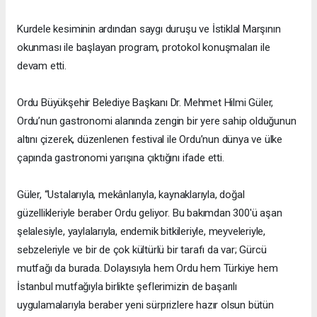
Kurdele kesiminin ardından saygı duruşu ve İstiklal Marşının
okunması ile başlayan program, protokol konuşmaları ile
devam etti.
Ordu Büyükşehir Belediye Başkanı Dr. Mehmet Hilmi Güler,
Ordu’nun gastronomi alanında zengin bir yere sahip olduğunun
altını çizerek, düzenlenen festival ile Ordu’nun dünya ve ülke
çapında gastronomi yarışına çıktığını ifade etti.
Güler, “Ustalarıyla, mekânlarıyla, kaynaklarıyla, doğal
güzellikleriyle beraber Ordu geliyor. Bu bakımdan 300'ü aşan
şelalesiyle, yaylalarıyla, endemik bitkileriyle, meyveleriyle,
sebzeleriyle ve bir de çok kültürlü bir tarafı da var; Gürcü
mutfağı da burada. Dolayısıyla hem Ordu hem Türkiye hem
İstanbul mutfağıyla birlikte şeflerimizin de başarılı
uygulamalarıyla beraber yeni sürprizlere hazır olsun bütün