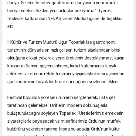
dünya. Sizlerle beraber gastronomi dünyasına yeni ürünler
hediye edelim. Sizden yeni buluşlar bekliyoruz.” diyerek,
festivale katkı sunan YEDAŞ Genel Müdürlüğüne de teşekkür
etti.
İl Kültür ve Turizm Müdürü Uğur Toparlak ise gastronomi
turizminin dünyada en hızlı gelişen turizm alanlarından birisi
olduğuna dikkat çekerek, yerel üreticinin desteklenmesi, kadın
kooperatiflerinin güçlendirilmesi, kırsal kalkınmanın teşvik
edilmesi ve sürdürülebilir turizmin yaygınlaştırılması açısından
gastronominin büyük bir fırsat sunduğunu sözlerine ekledi.
Festival boyunca yöresel ürünlerin sergilenerek, usta şef
tarafından geleneksel tariflerin modern dokunuşlarla
buluşturulacağını söyleyen Toparlak, “Üreticilerimiz emeklerini
ziyaretçilerle paylaşacak ve misafirlerimiz Ordu'nun mutfak
kültürünü yakından tanıma fırsatı bulacaktır. Ordu’nun kültür