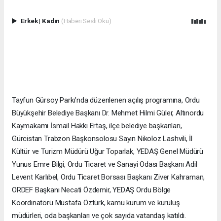
Erkek
|
Kadın
(Haberi Sesli Oku)
Tayfun Gürsoy Parkı’nda düzenlenen açılış programına, Ordu
Büyükşehir Belediye Başkanı Dr. Mehmet Hilmi Güler, Altınordu
Kaymakamı İsmail Hakkı Ertaş, ilçe belediye başkanları,
Gürcistan Trabzon Başkonsolosu Sayın Nikoloz Lashvili, İl
Kültür ve Turizm Müdürü Uğur Toparlak, YEDAŞ Genel Müdürü
Yunus Emre Bilgi, Ordu Ticaret ve Sanayi Odası Başkanı Adil
Levent Karlıbel, Ordu Ticaret Borsası Başkanı Ziver Kahraman,
ORDEF Başkanı Necati Özdemir, YEDAŞ Ordu Bölge
Koordinatörü Mustafa Öztürk, kamu kurum ve kuruluş
müdürleri, oda başkanları ve çok sayıda vatandaş katıldı.