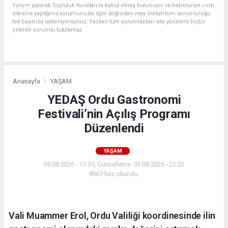
Yorum yazarak Topluluk Kuralları’nı kabul etmiş bulunuyor ve haberunye.com
sitesine yaptığınız yorumunuzla ilgili doğrudan veya dolaylı tüm sorumluluğu
tek başınıza üstleniyorsunuz. Yazılan tüm yorumlardan site yönetimi hiçbir
şekilde sorumlu tutulamaz.
Anasayfa
YAŞAM
YEDAŞ Ordu Gastronomi
Festivali’nin Açılış Programı
Düzenlendi
YAŞAM
06.08.2026 - 15:35, Güncelleme: 01.08.2026 - 22:22
8967 kez okundu.
Vali Muammer Erol, Ordu Valiliği koordinesinde ilin