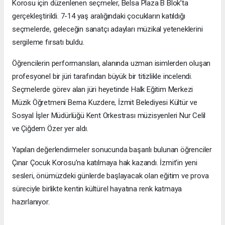
Korosu için düzenlenen seçmeler, Belsa Plaza B Blok’ta
gerçekleştirildi. 7-14 yaş aralığındaki çocukların katıldığı
seçmelerde, geleceğin sanatçı adayları müzikal yeteneklerini
sergileme fırsatı buldu.
Öğrencilerin performansları, alanında uzman isimlerden oluşan
profesyonel bir jüri tarafından büyük bir titizlikle incelendi.
Seçmelerde görev alan jüri heyetinde Halk Eğitim Merkezi
Müzik Öğretmeni Berna Kuzdere, İzmit Belediyesi Kültür ve
Sosyal İşler Müdürlüğü Kent Orkestrası müzisyenleri Nur Celil
ve Çiğdem Özer yer aldı.
Yapılan değerlendirmeler sonucunda başarılı bulunan öğrenciler
Çınar Çocuk Korosu’na katılmaya hak kazandı. İzmit’in yeni
sesleri, önümüzdeki günlerde başlayacak olan eğitim ve prova
süreciyle birlikte kentin kültürel hayatına renk katmaya
hazırlanıyor.