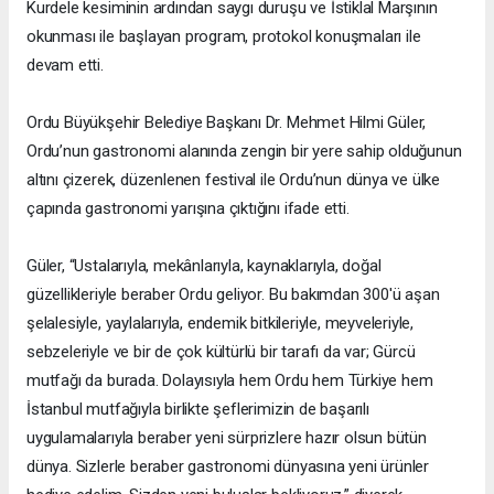
Kurdele kesiminin ardından saygı duruşu ve İstiklal Marşının
okunması ile başlayan program, protokol konuşmaları ile
devam etti.
Ordu Büyükşehir Belediye Başkanı Dr. Mehmet Hilmi Güler,
Ordu’nun gastronomi alanında zengin bir yere sahip olduğunun
altını çizerek, düzenlenen festival ile Ordu’nun dünya ve ülke
çapında gastronomi yarışına çıktığını ifade etti.
Güler, “Ustalarıyla, mekânlarıyla, kaynaklarıyla, doğal
güzellikleriyle beraber Ordu geliyor. Bu bakımdan 300'ü aşan
şelalesiyle, yaylalarıyla, endemik bitkileriyle, meyveleriyle,
sebzeleriyle ve bir de çok kültürlü bir tarafı da var; Gürcü
mutfağı da burada. Dolayısıyla hem Ordu hem Türkiye hem
İstanbul mutfağıyla birlikte şeflerimizin de başarılı
uygulamalarıyla beraber yeni sürprizlere hazır olsun bütün
dünya. Sizlerle beraber gastronomi dünyasına yeni ürünler