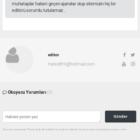
muhataplar haberi geçen ajanslar olup sitemizin hiç bir
editörü sorumlu tutulamaz...
editor
melodifm@hotmail.com
Okuyucu Yorumları
(0)
Gönder
Yorum yazarak Topluluk Kuralları’nı kabul etmiş bulunuyor ve haberunye.com
sitesine yaptığınız yorumunuzla ilgili doğrudan veya dolaylı tüm sorumluluğu tek
başınıza üstleniyorsunuz. Yazılan tüm yorumlardan site yönetimi hiçbir şekilde