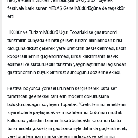
hediye edelim. Sizden yeni buluşlar bekliyoruz.” diyerek,
festivale katkı sunan YEDAŞ Genel Müdürlüğüne de teşekkür
etti.
İl Kültür ve Turizm Müdürü Uğur Toparlak ise gastronomi
turizminin dünyada en hızlı gelişen turizm alanlarından birisi
olduğuna dikkat çekerek, yerel üreticinin desteklenmesi, kadın
kooperatiflerinin güçlendirilmesi, kırsal kalkınmanın teşvik
edilmesi ve sürdürülebilir turizmin yaygınlaştırılması açısından
gastronominin büyük bir fırsat sunduğunu sözlerine ekledi.
Festival boyunca yöresel ürünlerin sergilenerek, usta şef
tarafından geleneksel tariflerin modern dokunuşlarla
buluşturulacağını söyleyen Toparlak, “Üreticilerimiz emeklerini
ziyaretçilerle paylaşacak ve misafirlerimiz Ordu'nun mutfak
kültürünü yakından tanıma fırsatı bulacaktır. Ordu’nun kültür
turizmindeki yükselişini gastronomiyle daha da güçlendirecek,
yerel ürünlerimizin marka değerini artıracak ve şehrimizi