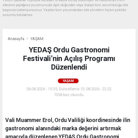
Yorum yazarak Topluluk Kuralları’nı kabul etmiş bulunuyor ve haberunye.com
sitesine yaptığınız yorumunuzla ilgili doğrudan veya dolaylı tüm sorumluluğu tek
başınıza üstleniyorsunuz. Yazılan tüm yorumlardan site yönetimi hiçbir şekilde
sorumlu tutulamaz.
Anasayfa
YAŞAM
YEDAŞ Ordu Gastronomi
Festivali’nin Açılış Programı
Düzenlendi
YAŞAM
06.08.2026 - 15:35, Güncelleme: 01.08.2026 - 22:22
7558 kez okundu.
Vali Muammer Erol, Ordu Valiliği koordinesinde ilin
gastronomi alanındaki marka değerini artırmak
amacıyla düzenlenen YEDAŞ Ordu Gastronomi