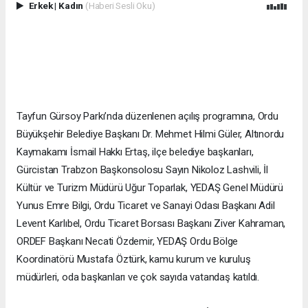
Erkek
|
Kadın
(Haberi Sesli Oku)
Tayfun Gürsoy Parkı’nda düzenlenen açılış programına, Ordu
Büyükşehir Belediye Başkanı Dr. Mehmet Hilmi Güler, Altınordu
Kaymakamı İsmail Hakkı Ertaş, ilçe belediye başkanları,
Gürcistan Trabzon Başkonsolosu Sayın Nikoloz Lashvili, İl
Kültür ve Turizm Müdürü Uğur Toparlak, YEDAŞ Genel Müdürü
Yunus Emre Bilgi, Ordu Ticaret ve Sanayi Odası Başkanı Adil
Levent Karlıbel, Ordu Ticaret Borsası Başkanı Ziver Kahraman,
ORDEF Başkanı Necati Özdemir, YEDAŞ Ordu Bölge
Koordinatörü Mustafa Öztürk, kamu kurum ve kuruluş
müdürleri, oda başkanları ve çok sayıda vatandaş katıldı.