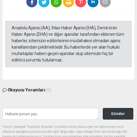
Anadolu Ajansı (AA), İhlas Haber Ajansı (İHA), Demirören
Haber Ajansı (DHA) ve diğer ajanslar tarafından eklenen tüm
haberler, sitemizin editörlerinin müdahalesi olmadan ajans
kanallarından çekilmektedir. Bu haberlerde yer alan hukuki
muhataplar haberi geçen ajanslar olup sitemizin hiç bir
editörü sorumlu tutulamaz...
Okuyucu Yorumları
(0)
Gönder
Yorum yazarak Topluluk Kuralları’nı kabul etmiş bulunuyor ve haberunye.com
sitesine yaptığınız yorumunuzla ilgili doğrudan veya dolaylı tüm sorumluluğu tek
başınıza üstleniyorsunuz. Yazılan tüm yorumlardan site yönetimi hiçbir şekilde