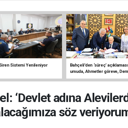
Siren Sistemi Yenileniyor
Bahçeli'den ‘süreç’ açıklaması
umuda, Ahmetler göreve, Dem
evine dönmeli’
l: ‘Devlet adına Alevilerd
alacağımıza söz veriyorum