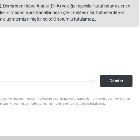
), Demirören Haber Ajansı (DHA) ve diğer ajanslar tarafından eklenen
lesi olmadan ajans kanallarından çekilmektedir. Bu haberlerde yer
 olup sitemizin hiç bir editörü sorumlu tutulamaz...
Gönder
nuyor ve haberunye.com sitesine yaptığınız yorumunuzla ilgili doğrudan veya dolaylı
n tüm yorumlardan site yönetimi hiçbir şekilde sorumlu tutulamaz.