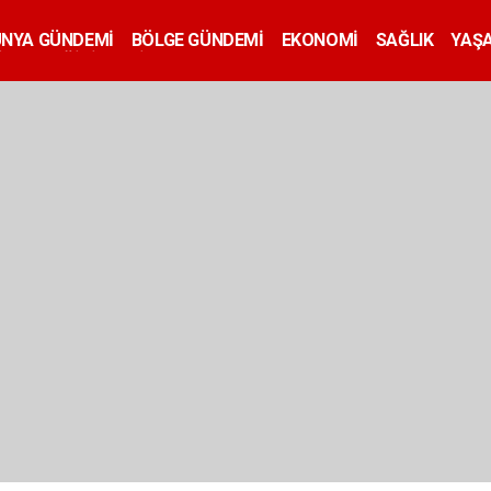
ÜNYA GÜNDEMİ
BÖLGE GÜNDEMİ
EKONOMİ
SAĞLIK
YAŞ
İLAN
EĞİTİM
SİYASET