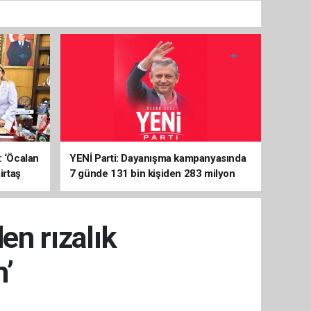
: ‘Öcalan
YENİ Parti: Dayanışma kampanyasında
irtaş
7 günde 131 bin kişiden 283 milyon
liralık destek
en rızalık
’