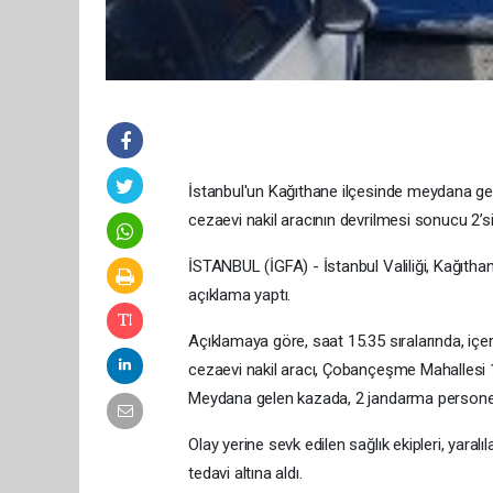
İstanbul'un Kağıthane ilçesinde meydana g
cezaevi nakil aracının devrilmesi sonucu 2’si 
İSTANBUL (İGFA) - İstanbul Valiliği, Kağıthane 
açıklama yaptı.
Açıklamaya göre, saat 15.35 sıralarında, i
cezaevi nakil aracı, Çobançeşme Mahallesi 1
Meydana gelen kazada, 2 jandarma personelinin
Olay yerine sevk edilen sağlık ekipleri, yara
tedavi altına aldı.