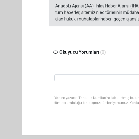
Anadolu Ajansı (AA), İhlas Haber Ajansı (İHA
tüm haberler, sitemizin editörlerinin müdaha
alan hukuki muhataplar haberi geçen ajanslar
Okuyucu Yorumları
(0)
Yorum yazarak Topluluk Kuralları’nı kabul etmiş bulu
tüm sorumluluğu tek başınıza üstleniyorsunuz. Yazıla