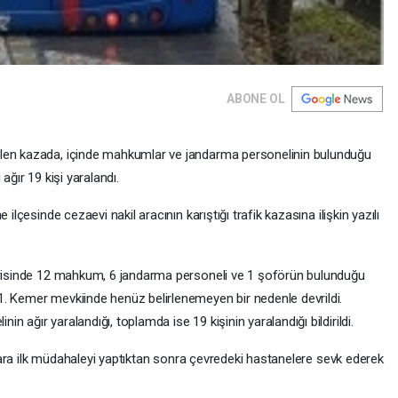
ABONE OL
elen kazada, içinde mahkumlar ve jandarma personelinin bulunduğu
ağır 19 kişi yaralandı.
ilçesinde cezaevi nakil aracının karıştığı trafik kazasına ilişkin yazılı
çerisinde 12 mahkum, 6 jandarma personeli ve 1 şoförün bulunduğu
. Kemer mevkiinde henüz belirlenemeyen bir nedenle devrildi.
 ağır yaralandığı, toplamda ise 19 kişinin yaralandığı bildirildi.
lılara ilk müdahaleyi yaptıktan sonra çevredeki hastanelere sevk ederek