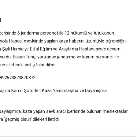
I
erisinde 6 jandarma personeli ile 12 hükümlü ve tutuklunun
olu Hasdal mevkiinde yapılan kaza haberini üzüntüyle öğrendiğini
nin Şişli Hamidiye Etfal Eğitim ve Araştırma Hastanesinde devam
ı duyurdu. Bakan Tunç, yaralanan jandarma ve kurum personeli ile
i ileterek, acil şifalar diledi.
16892673873870872
 mesajı da Kamu Şoförleri Kaza Yardımlaşma ve Dayanışma
aylaşımda, kaza yapan sevk aracı içerisinde bulunan meslektaşlar
'geçmiş olsun' dilekleri iletildi.