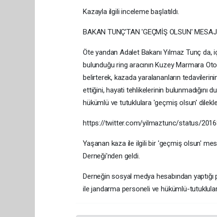
Kazayla ilgili inceleme başlatıldı.
BAKAN TUNÇ'TAN 'GEÇMİŞ OLSUN' MESAJ
Öte yandan Adalet Bakanı Yılmaz Tunç da, iç
bulunduğu ring aracının Kuzey Marmara Otoy
belirterek, kazada yaralananların tedavileri
ettiğini, hayati tehlikelerinin bulunmadığın
hükümlü ve tutuklulara 'geçmiş olsun' dileklerim
https://twitter.com/yilmaztunc/status/20
Yaşanan kaza ile ilgili bir 'geçmiş olsun'
Derneği'nden geldi.
Derneğin sosyal medya hesabından yaptığı p
ile jandarma personeli ve hükümlü-tutuklulara 