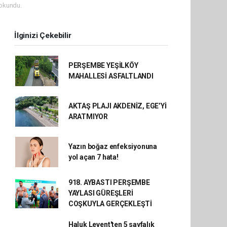
okundu.
İlginizi Çekebilir
PERŞEMBE YEŞİLKÖY
MAHALLESİ ASFALTLANDI
AKTAŞ PLAJI AKDENİZ, EGE’Yİ
ARATMIYOR
Yazın boğaz enfeksiyonuna
yol açan 7 hata!
918. AYBASTI PERŞEMBE
YAYLASI GÜREŞLERİ
COŞKUYLA GERÇEKLEŞTİ
Haluk Levent'ten 5 sayfalık