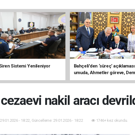
Siren Sistemi Yenileniyor
Bahçeli'den ‘süreç’ açıklaması
umuda, Ahmetler göreve, Dem
evine dönmeli’
 cezaevi nakil aracı devrild
29.01.2026 - 18:22, Güncelleme: 29.01.2026 - 18:22
1746+ kez okundu.