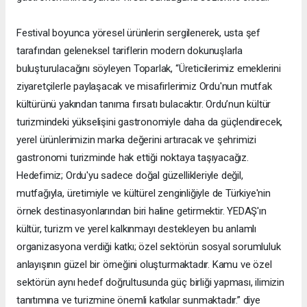
Festival boyunca yöresel ürünlerin sergilenerek, usta şef
tarafından geleneksel tariflerin modern dokunuşlarla
buluşturulacağını söyleyen Toparlak, “Üreticilerimiz emeklerini
ziyaretçilerle paylaşacak ve misafirlerimiz Ordu'nun mutfak
kültürünü yakından tanıma fırsatı bulacaktır. Ordu’nun kültür
turizmindeki yükselişini gastronomiyle daha da güçlendirecek,
yerel ürünlerimizin marka değerini artıracak ve şehrimizi
gastronomi turizminde hak ettiği noktaya taşıyacağız.
Hedefimiz; Ordu'yu sadece doğal güzellikleriyle değil,
mutfağıyla, üretimiyle ve kültürel zenginliğiyle de Türkiye'nin
örnek destinasyonlarından biri haline getirmektir. YEDAŞ'ın
kültür, turizm ve yerel kalkınmayı destekleyen bu anlamlı
organizasyona verdiği katkı; özel sektörün sosyal sorumluluk
anlayışının güzel bir örneğini oluşturmaktadır. Kamu ve özel
sektörün aynı hedef doğrultusunda güç birliği yapması, ilimizin
tanıtımına ve turizmine önemli katkılar sunmaktadır.” diye