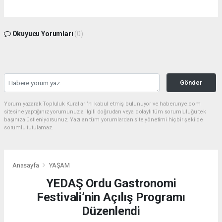
Okuyucu Yorumları
(0)
Gönder
Yorum yazarak Topluluk Kuralları’nı kabul etmiş bulunuyor ve haberunye.com
sitesine yaptığınız yorumunuzla ilgili doğrudan veya dolaylı tüm sorumluluğu tek
başınıza üstleniyorsunuz. Yazılan tüm yorumlardan site yönetimi hiçbir şekilde
sorumlu tutulamaz.
Anasayfa
YAŞAM
YEDAŞ Ordu Gastronomi
Festivali’nin Açılış Programı
Düzenlendi