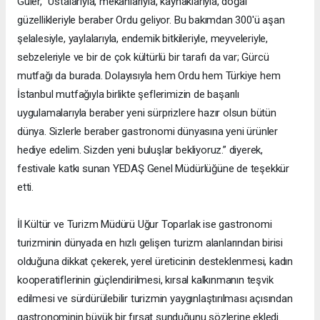
Güler, “Ustalarıyla, mekânlarıyla, kaynaklarıyla, doğal
güzellikleriyle beraber Ordu geliyor. Bu bakımdan 300'ü aşan
şelalesiyle, yaylalarıyla, endemik bitkileriyle, meyveleriyle,
sebzeleriyle ve bir de çok kültürlü bir tarafı da var; Gürcü
mutfağı da burada. Dolayısıyla hem Ordu hem Türkiye hem
İstanbul mutfağıyla birlikte şeflerimizin de başarılı
uygulamalarıyla beraber yeni sürprizlere hazır olsun bütün
dünya. Sizlerle beraber gastronomi dünyasına yeni ürünler
hediye edelim. Sizden yeni buluşlar bekliyoruz.” diyerek,
festivale katkı sunan YEDAŞ Genel Müdürlüğüne de teşekkür
etti.
İl Kültür ve Turizm Müdürü Uğur Toparlak ise gastronomi
turizminin dünyada en hızlı gelişen turizm alanlarından birisi
olduğuna dikkat çekerek, yerel üreticinin desteklenmesi, kadın
kooperatiflerinin güçlendirilmesi, kırsal kalkınmanın teşvik
edilmesi ve sürdürülebilir turizmin yaygınlaştırılması açısından
gastronominin büyük bir fırsat sunduğunu sözlerine ekledi.