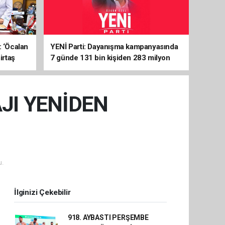
: ‘Öcalan
YENİ Parti: Dayanışma kampanyasında
irtaş
7 günde 131 bin kişiden 283 milyon
liralık destek
JI YENİDEN
u.
İlginizi Çekebilir
918. AYBASTI PERŞEMBE