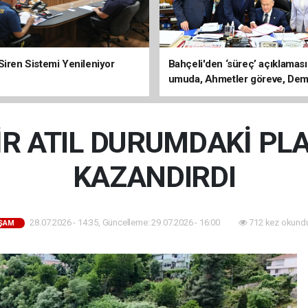
Siren Sistemi Yenileniyor
Bahçeli'den ‘süreç’ açıklaması
umuda, Ahmetler göreve, Dem
evine dönmeli’
R ATIL DURUMDAKİ PLA
KAZANDIRDI
28.07.2026 - 14:35, Güncelleme: 29.07.2026 - 16:00
712 kez okund
ŞAM