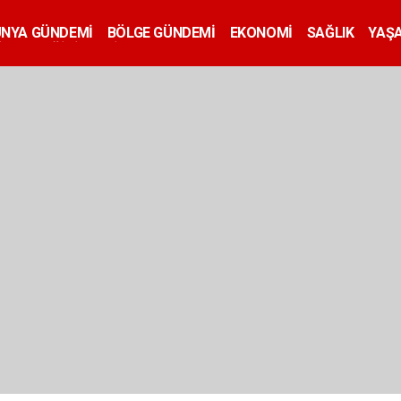
ÜNYA GÜNDEMİ
BÖLGE GÜNDEMİ
EKONOMİ
SAĞLIK
YAŞ
İLAN
EĞİTİM
SİYASET