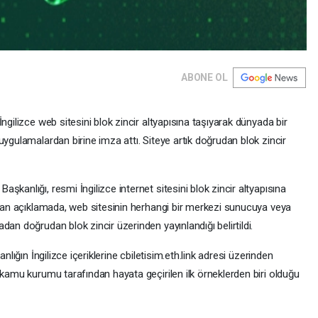
ABONE OL
ngilizce web sitesini blok zincir altyapısına taşıyarak dünyada bir
uygulamalardan birine imza attı. Siteye artık doğrudan blok zincir
kanlığı, resmi İngilizce internet sitesini blok zincir altyapısına
pılan açıklamada, web sitesinin herhangi bir merkezi sunucuya veya
an doğrudan blok zincir üzerinden yayınlandığı belirtildi.
nlığın İngilizce içeriklerine cbiletisim.eth.link adresi üzerinden
 kamu kurumu tarafından hayata geçirilen ilk örneklerden biri olduğu