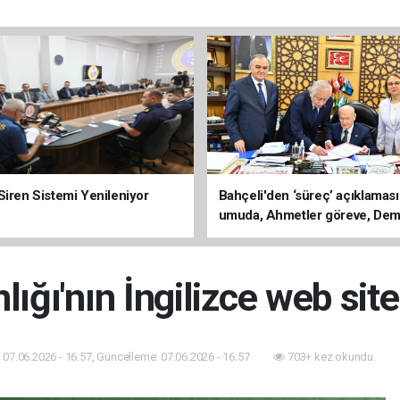
Siren Sistemi Yenileniyor
Bahçeli'den ‘süreç’ açıklaması
umuda, Ahmetler göreve, Dem
evine dönmeli’
lığı'nın İngilizce web site
07.06.2026 - 16:57, Güncelleme: 07.06.2026 - 16:57
703+ kez okundu.