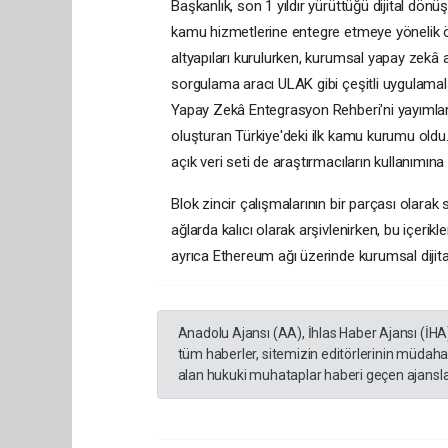
Başkanlık, son 1 yıldır yürüttüğü dijital dön
kamu hizmetlerine entegre etmeye yönelik ön
altyapıları kurulurken, kurumsal yapay zekâ a
sorgulama aracı ULAK gibi çeşitli uygulamalar
Yapay Zekâ Entegrasyon Rehberi'ni yayımlar
oluşturan Türkiye'deki ilk kamu kurumu old
açık veri seti de araştırmacıların kullanımına
Blok zincir çalışmalarının bir parçası olarak s
ağlarda kalıcı olarak arşivlenirken, bu içerik
ayrıca Ethereum ağı üzerinde kurumsal dijital k
Anadolu Ajansı (AA), İhlas Haber Ajansı (İHA
tüm haberler, sitemizin editörlerinin müdaha
alan hukuki muhataplar haberi geçen ajanslar