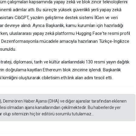
üşüm çalışmaları kapsamında yapay zekâ ve blok zincir teknolojilerini
emli adımlar attı. Bu süreçte yüksek güvenlikli yerli yapay zekâ
sistanı CibGPT, yazılım geliştirme destek sistemi İlGen ve veri
 devreye alındı. Ayrıca Başkanlık, kamu kurumları için hazırladığı
ken, uluslararası yapay zekâ platformu Hugging Face'te resmi profil
u. Dezenformasyonla mücadele amacıyla hazırlanan Türkçe-İngilizce
 sunuldu.
trateji, diplomasi, tarih ve kültür alanlarındaki 130 resmi yayın dağıtık
lerin doğrulama kayıtları Ethereum blok zincirine işlendi. Başkanlık
imliğini oluşturarak cbiletisim.eth.link alan adını tescil etti.
), Demirören Haber Ajansı (DHA) ve diğer ajanslar tarafından eklenen
lesi olmadan ajans kanallarından çekilmektedir. Bu haberlerde yer
 olup sitemizin hiç bir editörü sorumlu tutulamaz...