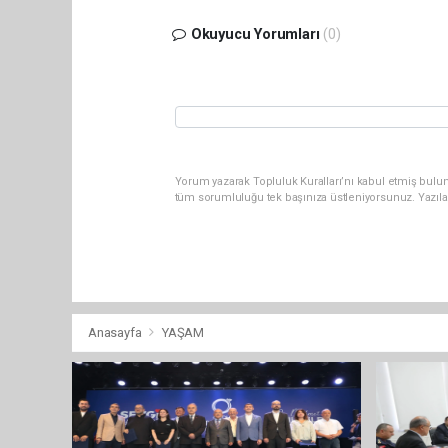
Okuyucu Yorumları
(0)
Yorum yazarak Topluluk Kuralları’nı kabul etmiş bulu
tüm sorumluluğu tek başınıza üstleniyorsunuz. Yazıla
Anasayfa
YAŞAM