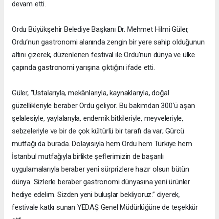
devam etti.
Ordu Büyükşehir Belediye Başkanı Dr. Mehmet Hilmi Güler,
Ordu’nun gastronomi alanında zengin bir yere sahip olduğunun
altını çizerek, düzenlenen festival ile Ordu’nun dünya ve ülke
çapında gastronomi yarışına çıktığını ifade etti.
Güler, “Ustalarıyla, mekânlarıyla, kaynaklarıyla, doğal
güzellikleriyle beraber Ordu geliyor. Bu bakımdan 300'ü aşan
şelalesiyle, yaylalarıyla, endemik bitkileriyle, meyveleriyle,
sebzeleriyle ve bir de çok kültürlü bir tarafı da var; Gürcü
mutfağı da burada. Dolayısıyla hem Ordu hem Türkiye hem
İstanbul mutfağıyla birlikte şeflerimizin de başarılı
uygulamalarıyla beraber yeni sürprizlere hazır olsun bütün
dünya. Sizlerle beraber gastronomi dünyasına yeni ürünler
hediye edelim. Sizden yeni buluşlar bekliyoruz.” diyerek,
festivale katkı sunan YEDAŞ Genel Müdürlüğüne de teşekkür