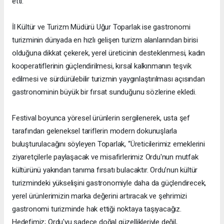
etti.
İl Kültür ve Turizm Müdürü Uğur Toparlak ise gastronomi
turizminin dünyada en hızlı gelişen turizm alanlarından birisi
olduğuna dikkat çekerek, yerel üreticinin desteklenmesi, kadın
kooperatiflerinin güçlendirilmesi, kırsal kalkınmanın teşvik
edilmesi ve sürdürülebilir turizmin yaygınlaştırılması açısından
gastronominin büyük bir fırsat sunduğunu sözlerine ekledi.
Festival boyunca yöresel ürünlerin sergilenerek, usta şef
tarafından geleneksel tariflerin modern dokunuşlarla
buluşturulacağını söyleyen Toparlak, “Üreticilerimiz emeklerini
ziyaretçilerle paylaşacak ve misafirlerimiz Ordu'nun mutfak
kültürünü yakından tanıma fırsatı bulacaktır. Ordu’nun kültür
turizmindeki yükselişini gastronomiyle daha da güçlendirecek,
yerel ürünlerimizin marka değerini artıracak ve şehrimizi
gastronomi turizminde hak ettiği noktaya taşıyacağız.
Hedefimiz; Ordu'yu sadece doğal güzellikleriyle değil,