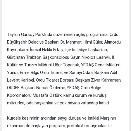
Tayfun Gürsoy Parkı’nda düzenlenen açılış programına, Ordu
Büyükşehir Belediye Başkanı Dr. Mehmet Hilmi Güler, Altınordu
Kaymakamı İsmail Hakkı Ertaş, ilçe belediye başkanları,
Gürcistan Trabzon Başkonsolosu Sayın Nikoloz Lashvili, İl
Kültür ve Turizm Müdürü Uğur Toparlak, YEDAŞ Genel Müdürü
Yunus Emre Bilgi, Ordu Ticaret ve Sanayi Odası Başkanı Adil
Levent Karlıbel, Ordu Ticaret Borsası Başkanı Ziver Kahraman,
ORDEF Başkanı Necati Özdemir, YEDAŞ Ordu Bölge
Koordinatörü Mustafa Öztürk, kamu kurum ve kuruluş
müdürleri, oda başkanları ve çok sayıda vatandaş katıldı.
Kurdele kesiminin ardından saygı duruşu ve İstiklal Marşının
okunması ile başlayan program, protokol konuşmaları ile