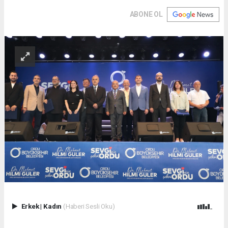
ABONE OL
Erkek
|
Kadın
(Haberi Sesli Oku)