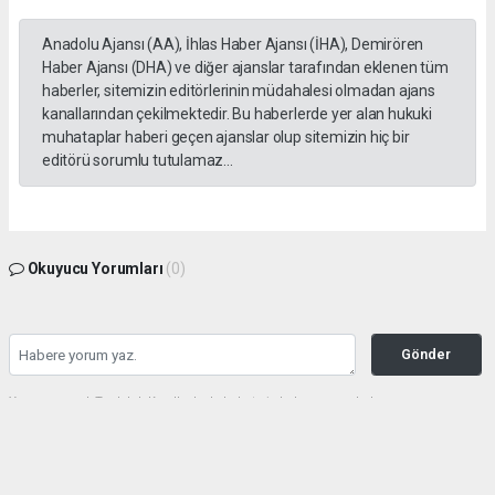
Anadolu Ajansı (AA), İhlas Haber Ajansı (İHA), Demirören
Haber Ajansı (DHA) ve diğer ajanslar tarafından eklenen tüm
haberler, sitemizin editörlerinin müdahalesi olmadan ajans
kanallarından çekilmektedir. Bu haberlerde yer alan hukuki
muhataplar haberi geçen ajanslar olup sitemizin hiç bir
editörü sorumlu tutulamaz...
Okuyucu Yorumları
(0)
Gönder
Yorum yazarak Topluluk Kuralları’nı kabul etmiş bulunuyor ve haberunye.com
sitesine yaptığınız yorumunuzla ilgili doğrudan veya dolaylı tüm sorumluluğu tek
başınıza üstleniyorsunuz. Yazılan tüm yorumlardan site yönetimi hiçbir şekilde
sorumlu tutulamaz.