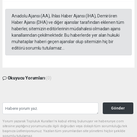
Anadolu Ajansı (AA), İhlas Haber Ajansı (İHA), Demirören
Haber Ajansı (DHA) ve diğer ajanslar tarafından eklenen tüm
haberler, sitemizin editörlerinin müdahalesi olmadan ajans
kanallarından çekilmektedir. Bu haberlerde yer alan hukuki
muhataplar haberi geçen ajanslar olup sitemizin hiç bir
editörü sorumlu tutulamaz...
Okuyucu Yorumları
(0)
Gönder
Yorum yazarak Topluluk Kuralları’nı kabul etmiş bulunuyor ve haberunye.com
sitesine yaptığınız yorumunuzla ilgili doğrudan veya dolaylı tüm sorumluluğu tek
başınıza üstleniyorsunuz. Yazılan tüm yorumlardan site yönetimi hiçbir şekilde
sorumlu tutulamaz.