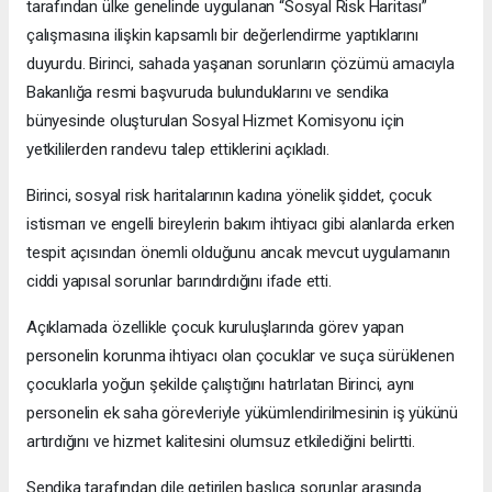
tarafından ülke genelinde uygulanan “Sosyal Risk Haritası”
çalışmasına ilişkin kapsamlı bir değerlendirme yaptıklarını
duyurdu. Birinci, sahada yaşanan sorunların çözümü amacıyla
Bakanlığa resmi başvuruda bulunduklarını ve sendika
bünyesinde oluşturulan Sosyal Hizmet Komisyonu için
yetkililerden randevu talep ettiklerini açıkladı.
Birinci, sosyal risk haritalarının kadına yönelik şiddet, çocuk
istismarı ve engelli bireylerin bakım ihtiyacı gibi alanlarda erken
tespit açısından önemli olduğunu ancak mevcut uygulamanın
ciddi yapısal sorunlar barındırdığını ifade etti.
Açıklamada özellikle çocuk kuruluşlarında görev yapan
personelin korunma ihtiyacı olan çocuklar ve suça sürüklenen
çocuklarla yoğun şekilde çalıştığını hatırlatan Birinci, aynı
personelin ek saha görevleriyle yükümlendirilmesinin iş yükünü
artırdığını ve hizmet kalitesini olumsuz etkilediğini belirtti.
Sendika tarafından dile getirilen başlıca sorunlar arasında