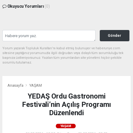
Okuyucu Yorumları
(0)
Gönder
Yorum yazarak Topluluk Kuralları’nı kabul etmiş bulunuyor ve haberunye.com
sitesine yaptığınız yorumunuzla ilgili doğrudan veya dolaylı tüm sorumluluğu tek
başınıza üstleniyorsunuz. Yazılan tüm yorumlardan site yönetimi hiçbir şekilde
sorumlu tutulamaz.
Anasayfa
YAŞAM
YEDAŞ Ordu Gastronomi
Festivali’nin Açılış Programı
Düzenlendi
YAŞAM