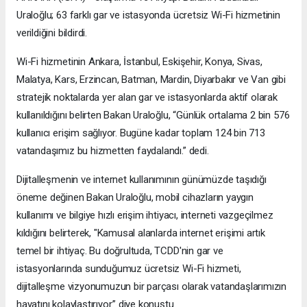
Uraloğlu; 63 farklı gar ve istasyonda ücretsiz Wi-Fi hizmetinin
verildiğini bildirdi.
Wi-Fi hizmetinin Ankara, İstanbul, Eskişehir, Konya, Sivas,
Malatya, Kars, Erzincan, Batman, Mardin, Diyarbakır ve Van gibi
stratejik noktalarda yer alan gar ve istasyonlarda aktif olarak
kullanıldığını belirten Bakan Uraloğlu, “Günlük ortalama 2 bin 576
kullanıcı erişim sağlıyor. Bugüne kadar toplam 124 bin 713
vatandaşımız bu hizmetten faydalandı.” dedi.
Dijitalleşmenin ve internet kullanımının günümüzde taşıdığı
öneme değinen Bakan Uraloğlu, mobil cihazların yaygın
kullanımı ve bilgiye hızlı erişim ihtiyacı, interneti vazgeçilmez
kıldığını belirterek, "Kamusal alanlarda internet erişimi artık
temel bir ihtiyaç. Bu doğrultuda, TCDD'nin gar ve
istasyonlarında sunduğumuz ücretsiz Wi-Fi hizmeti,
dijitalleşme vizyonumuzun bir parçası olarak vatandaşlarımızın
hayatını kolaylaştırıyor.” diye konuştu.