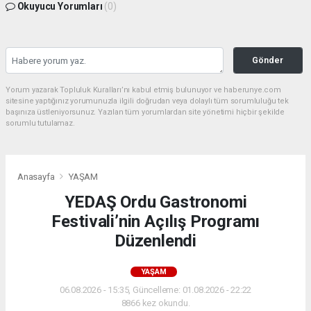
Okuyucu Yorumları
(0)
Gönder
Yorum yazarak Topluluk Kuralları’nı kabul etmiş bulunuyor ve haberunye.com
sitesine yaptığınız yorumunuzla ilgili doğrudan veya dolaylı tüm sorumluluğu tek
başınıza üstleniyorsunuz. Yazılan tüm yorumlardan site yönetimi hiçbir şekilde
sorumlu tutulamaz.
Anasayfa
YAŞAM
YEDAŞ Ordu Gastronomi
Festivali’nin Açılış Programı
Düzenlendi
YAŞAM
06.08.2026 - 15:35, Güncelleme: 01.08.2026 - 22:22
8866 kez okundu.