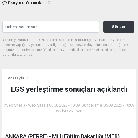
Okuyucu Yorumları
(0)
Gönder
Yorum yazarak Topluluk Kuralları’nı kabul etmiş bulunuyor ve haberunye.com
sitesine yaptığınız yorumunuzla ilgili doğrudan veya dolaylı tüm sorumluluğu tek
başınıza üstleniyorsunuz. Yazılan tüm yorumlardan site yönetimi hiçbir şekilde
sorumlu tutulamaz.
Anasayfa
LGS yerleştirme sonuçları açıklandı
(Web Sitesi) - Web Sitesi | 05.08.2026 - 10:09, Güncelleme: 05.08.2026 - 10:09
393 kez okundu.
ANKARA (PERRE) - Milli Eğitim Bakanlığı (MEB),