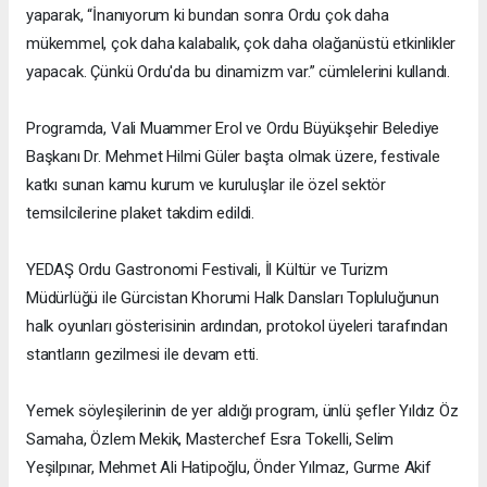
yaparak, “İnanıyorum ki bundan sonra Ordu çok daha
mükemmel, çok daha kalabalık, çok daha olağanüstü etkinlikler
yapacak. Çünkü Ordu'da bu dinamizm var.” cümlelerini kullandı.
Programda, Vali Muammer Erol ve Ordu Büyükşehir Belediye
Başkanı Dr. Mehmet Hilmi Güler başta olmak üzere, festivale
katkı sunan kamu kurum ve kuruluşlar ile özel sektör
temsilcilerine plaket takdim edildi.
YEDAŞ Ordu Gastronomi Festivali, İl Kültür ve Turizm
Müdürlüğü ile Gürcistan Khorumi Halk Dansları Topluluğunun
halk oyunları gösterisinin ardından, protokol üyeleri tarafından
stantların gezilmesi ile devam etti.
Yemek söyleşilerinin de yer aldığı program, ünlü şefler Yıldız Öz
Samaha, Özlem Mekik, Masterchef Esra Tokelli, Selim
Yeşilpınar, Mehmet Ali Hatipoğlu, Önder Yılmaz, Gurme Akif