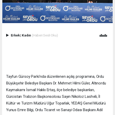
Erkek
|
Kadın
(Haberi Sesli Oku)
Tayfun Gürsoy Parkı’nda düzenlenen açılış programına, Ordu
Büyükşehir Belediye Başkanı Dr. Mehmet Hilmi Güler, Altınordu
Kaymakamı İsmail Hakkı Ertaş, ilçe belediye başkanları,
Gürcistan Trabzon Başkonsolosu Sayın Nikoloz Lashvili, İl
Kültür ve Turizm Müdürü Uğur Toparlak, YEDAŞ Genel Müdürü
Yunus Emre Bilgi, Ordu Ticaret ve Sanayi Odası Başkanı Adil