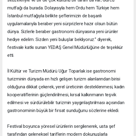
sebzeleriyle ve bir de çok kültürlü bir tarafı da var; Gürcü
mutfağı da burada. Dolayısıyla hem Ordu hem Türkiye hem
İstanbul mutfağıyla birlikte şeflerimizin de başarılı
uygulamalarıyla beraber yeni sürprizlere hazır olsun bütün
dünya. Sizlerle beraber gastronomi dünyasına yeni ürünler
hediye edelim. Sizden yeni buluşlar bekliyoruz.” diyerek,
festivale katkı sunan YEDAŞ Genel Müdürlüğüne de teşekkür
etti.
İl Kültür ve Turizm Müdürü Uğur Toparlak ise gastronomi
turizminin dünyada en hızlı gelişen turizm alanlarından birisi
olduğuna dikkat çekerek, yerel üreticinin desteklenmesi, kadın
kooperatiflerinin güçlendirilmesi, kırsal kalkınmanın teşvik
edilmesi ve sürdürülebilir turizmin yaygınlaştırılması açısından
gastronominin büyük bir fırsat sunduğunu sözlerine ekledi.
Festival boyunca yöresel ürünlerin sergilenerek, usta şef
tarafından geleneksel tariflerin modern dokunuşlarla