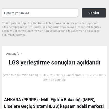
Gönder
Yorum yazarak Topluluk Kuralları’nı kabul etmiş bulunuyor ve haberunye.com
sitesine yaptığınız yorumunuzla ilgili doğrudan veya dolaylı tüm sorumluluğu tek
başınıza üstleniyorsunuz. Yazılan tüm yorumlardan site yönetimi hiçbir şekilde
sorumlu tutulamaz.
Anasayfa
LGS yerleştirme sonuçları açıklandı
(Web Sitesi) - Web Sitesi | 05.08.2026 - 10:09, Güncelleme: 05.08.2026 - 10:09
394 kez okundu.
ANKARA (PERRE) - Milli Eğitim Bakanlığı (MEB),
Liselere Geçiş Sistemi (LGS) kapsamındaki merkezi