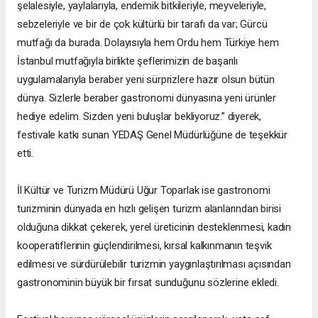
şelalesiyle, yaylalarıyla, endemik bitkileriyle, meyveleriyle,
sebzeleriyle ve bir de çok kültürlü bir tarafı da var; Gürcü
mutfağı da burada. Dolayısıyla hem Ordu hem Türkiye hem
İstanbul mutfağıyla birlikte şeflerimizin de başarılı
uygulamalarıyla beraber yeni sürprizlere hazır olsun bütün
dünya. Sizlerle beraber gastronomi dünyasına yeni ürünler
hediye edelim. Sizden yeni buluşlar bekliyoruz.” diyerek,
festivale katkı sunan YEDAŞ Genel Müdürlüğüne de teşekkür
etti.
İl Kültür ve Turizm Müdürü Uğur Toparlak ise gastronomi
turizminin dünyada en hızlı gelişen turizm alanlarından birisi
olduğuna dikkat çekerek, yerel üreticinin desteklenmesi, kadın
kooperatiflerinin güçlendirilmesi, kırsal kalkınmanın teşvik
edilmesi ve sürdürülebilir turizmin yaygınlaştırılması açısından
gastronominin büyük bir fırsat sunduğunu sözlerine ekledi.