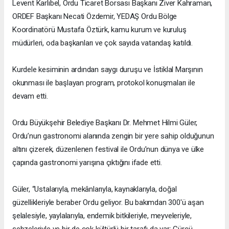
Levent Karlıbel, Ordu Ticaret Borsası Başkanı Ziver Kahraman,
ORDEF Başkanı Necati Özdemir, YEDAŞ Ordu Bölge
Koordinatörü Mustafa Öztürk, kamu kurum ve kuruluş
müdürleri, oda başkanları ve çok sayıda vatandaş katıldı.
Kurdele kesiminin ardından saygı duruşu ve İstiklal Marşının
okunması ile başlayan program, protokol konuşmaları ile
devam etti.
Ordu Büyükşehir Belediye Başkanı Dr. Mehmet Hilmi Güler,
Ordu’nun gastronomi alanında zengin bir yere sahip olduğunun
altını çizerek, düzenlenen festival ile Ordu’nun dünya ve ülke
çapında gastronomi yarışına çıktığını ifade etti.
Güler, “Ustalarıyla, mekânlarıyla, kaynaklarıyla, doğal
güzellikleriyle beraber Ordu geliyor. Bu bakımdan 300'ü aşan
şelalesiyle, yaylalarıyla, endemik bitkileriyle, meyveleriyle,