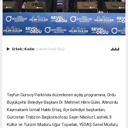
Erkek
|
Kadın
(Haberi Sesli Oku)
Tayfun Gürsoy Parkı’nda düzenlenen açılış programına, Ordu
Büyükşehir Belediye Başkanı Dr. Mehmet Hilmi Güler, Altınordu
Kaymakamı İsmail Hakkı Ertaş, ilçe belediye başkanları,
Gürcistan Trabzon Başkonsolosu Sayın Nikoloz Lashvili, İl
Kültür ve Turizm Müdürü Uğur Toparlak, YEDAŞ Genel Müdürü