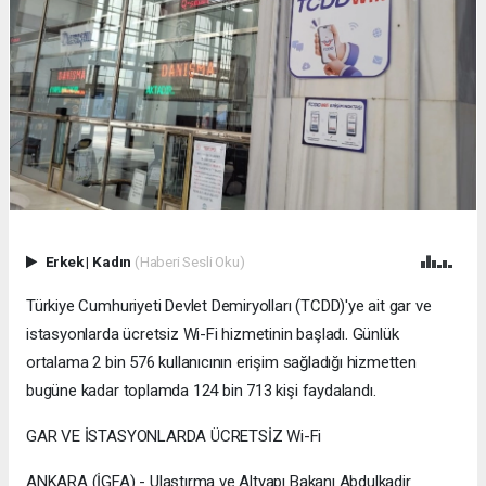
Erkek
|
Kadın
(Haberi Sesli Oku)
Türkiye Cumhuriyeti Devlet Demiryolları (TCDD)'ye ait gar ve
istasyonlarda ücretsiz Wi-Fi hizmetinin başladı. Günlük
ortalama 2 bin 576 kullanıcının erişim sağladığı hizmetten
bugüne kadar toplamda 124 bin 713 kişi faydalandı.
GAR VE İSTASYONLARDA ÜCRETSİZ Wi-Fi
ANKARA (İGFA) - Ulaştırma ve Altyapı Bakanı Abdulkadir