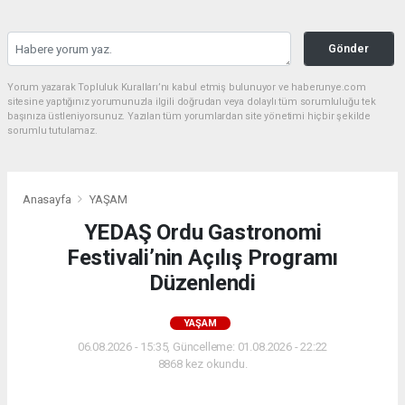
Gönder
Yorum yazarak Topluluk Kuralları’nı kabul etmiş bulunuyor ve haberunye.com
sitesine yaptığınız yorumunuzla ilgili doğrudan veya dolaylı tüm sorumluluğu tek
başınıza üstleniyorsunuz. Yazılan tüm yorumlardan site yönetimi hiçbir şekilde
sorumlu tutulamaz.
Anasayfa
YAŞAM
YEDAŞ Ordu Gastronomi
Festivali’nin Açılış Programı
Düzenlendi
YAŞAM
06.08.2026 - 15:35, Güncelleme: 01.08.2026 - 22:22
8868 kez okundu.