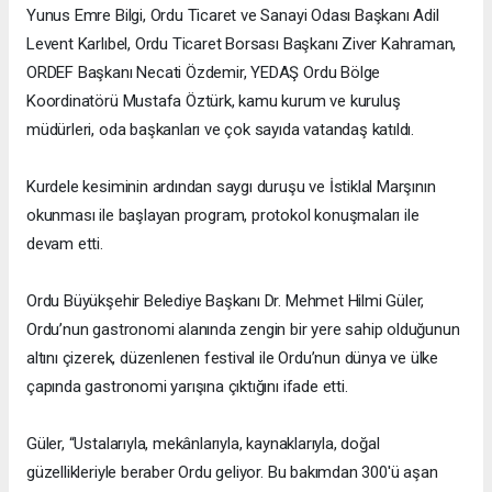
Yunus Emre Bilgi, Ordu Ticaret ve Sanayi Odası Başkanı Adil
Levent Karlıbel, Ordu Ticaret Borsası Başkanı Ziver Kahraman,
ORDEF Başkanı Necati Özdemir, YEDAŞ Ordu Bölge
Koordinatörü Mustafa Öztürk, kamu kurum ve kuruluş
müdürleri, oda başkanları ve çok sayıda vatandaş katıldı.
Kurdele kesiminin ardından saygı duruşu ve İstiklal Marşının
okunması ile başlayan program, protokol konuşmaları ile
devam etti.
Ordu Büyükşehir Belediye Başkanı Dr. Mehmet Hilmi Güler,
Ordu’nun gastronomi alanında zengin bir yere sahip olduğunun
altını çizerek, düzenlenen festival ile Ordu’nun dünya ve ülke
çapında gastronomi yarışına çıktığını ifade etti.
Güler, “Ustalarıyla, mekânlarıyla, kaynaklarıyla, doğal
güzellikleriyle beraber Ordu geliyor. Bu bakımdan 300'ü aşan