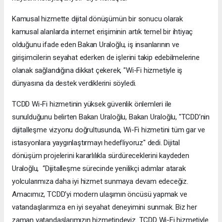
Kamusal hizmette dijital dönüşümün bir sonucu olarak
kamusal alanlarda internet erişiminin artık temel bir ihtiyaç
olduğunu ifade eden Bakan Uraloğlu, iş insanlarının ve
girişimcilerin seyahat ederken de işlerini takip edebilmelerine
olanak sağlandığına dikkat çekerek, "Wi-Fi hizmetiyle iş
dünyasına da destek verdiklerini söyledi.
TCDD Wi-Fi hizmetinin yüksek güvenlik önlemleri ile
sunulduğunu belirten Bakan Uraloğlu, Bakan Uraloğlu, "TCDD’nin
dijitalleşme vizyonu doğrultusunda, Wi-Fi hizmetini tüm gar ve
istasyonlara yaygınlaştırmayı hedefliyoruz" dedi. Dijital
dönüşüm projelerini kararlılıkla sürdüreceklerini kaydeden
Uraloğlu, “Dijitalleşme sürecinde yenilikçi adımlar atarak
yolcularımıza daha iyi hizmet sunmaya devam edeceğiz.
Amacımız, TCDD’yi modern ulaşımın öncüsü yapmak ve
vatandaşlarımıza en iyi seyahat deneyimini sunmak. Biz her
zaman vatandaşlarımızın hizmetindeyiz. TCDD Wi-Fi hizmetiyle