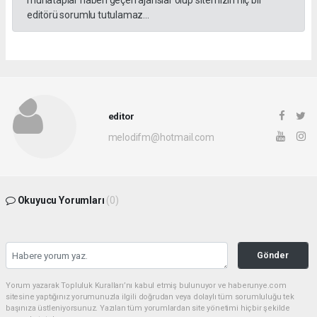
muhataplar haberi geçen ajanslar olup sitemizin hiç bir
editörü sorumlu tutulamaz...
editor
melodifm@hotmail.com
Okuyucu Yorumları
(0)
Gönder
Yorum yazarak Topluluk Kuralları’nı kabul etmiş bulunuyor ve haberunye.com
sitesine yaptığınız yorumunuzla ilgili doğrudan veya dolaylı tüm sorumluluğu tek
başınıza üstleniyorsunuz. Yazılan tüm yorumlardan site yönetimi hiçbir şekilde