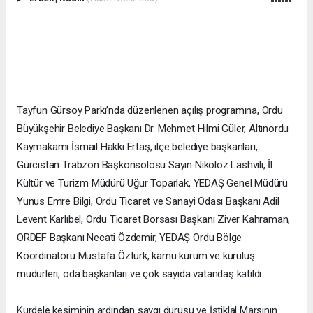
Tayfun Gürsoy Parkı’nda düzenlenen açılış programına, Ordu
Büyükşehir Belediye Başkanı Dr. Mehmet Hilmi Güler, Altınordu
Kaymakamı İsmail Hakkı Ertaş, ilçe belediye başkanları,
Gürcistan Trabzon Başkonsolosu Sayın Nikoloz Lashvili, İl
Kültür ve Turizm Müdürü Uğur Toparlak, YEDAŞ Genel Müdürü
Yunus Emre Bilgi, Ordu Ticaret ve Sanayi Odası Başkanı Adil
Levent Karlıbel, Ordu Ticaret Borsası Başkanı Ziver Kahraman,
ORDEF Başkanı Necati Özdemir, YEDAŞ Ordu Bölge
Koordinatörü Mustafa Öztürk, kamu kurum ve kuruluş
müdürleri, oda başkanları ve çok sayıda vatandaş katıldı.
Kurdele kesiminin ardından saygı duruşu ve İstiklal Marşının