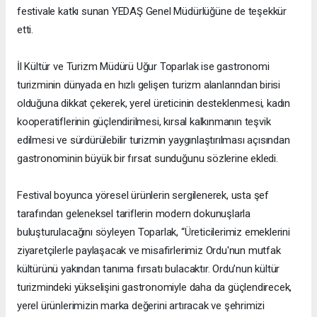
festivale katkı sunan YEDAŞ Genel Müdürlüğüne de teşekkür
etti.
İl Kültür ve Turizm Müdürü Uğur Toparlak ise gastronomi
turizminin dünyada en hızlı gelişen turizm alanlarından birisi
olduğuna dikkat çekerek, yerel üreticinin desteklenmesi, kadın
kooperatiflerinin güçlendirilmesi, kırsal kalkınmanın teşvik
edilmesi ve sürdürülebilir turizmin yaygınlaştırılması açısından
gastronominin büyük bir fırsat sunduğunu sözlerine ekledi.
Festival boyunca yöresel ürünlerin sergilenerek, usta şef
tarafından geleneksel tariflerin modern dokunuşlarla
buluşturulacağını söyleyen Toparlak, “Üreticilerimiz emeklerini
ziyaretçilerle paylaşacak ve misafirlerimiz Ordu'nun mutfak
kültürünü yakından tanıma fırsatı bulacaktır. Ordu’nun kültür
turizmindeki yükselişini gastronomiyle daha da güçlendirecek,
yerel ürünlerimizin marka değerini artıracak ve şehrimizi