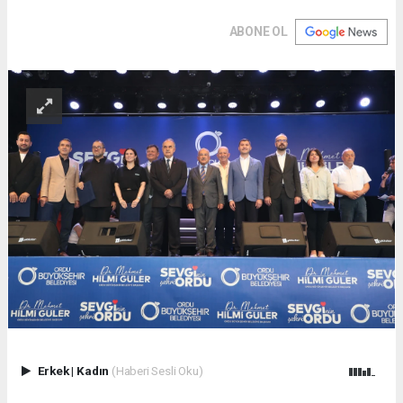
ABONE OL
Erkek
|
Kadın
(Haberi Sesli Oku)