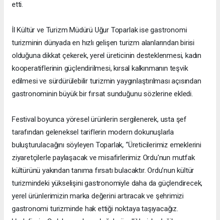
etti.
İl Kültür ve Turizm Müdürü Uğur Toparlak ise gastronomi
turizminin dünyada en hızlı gelişen turizm alanlarından birisi
olduğuna dikkat çekerek, yerel üreticinin desteklenmesi, kadın
kooperatiflerinin güçlendirilmesi, kırsal kalkınmanın teşvik
edilmesi ve sürdürülebilir turizmin yaygınlaştırılması açısından
gastronominin büyük bir fırsat sunduğunu sözlerine ekledi.
Festival boyunca yöresel ürünlerin sergilenerek, usta şef
tarafından geleneksel tariflerin modern dokunuşlarla
buluşturulacağını söyleyen Toparlak, “Üreticilerimiz emeklerini
ziyaretçilerle paylaşacak ve misafirlerimiz Ordu'nun mutfak
kültürünü yakından tanıma fırsatı bulacaktır. Ordu’nun kültür
turizmindeki yükselişini gastronomiyle daha da güçlendirecek,
yerel ürünlerimizin marka değerini artıracak ve şehrimizi
gastronomi turizminde hak ettiği noktaya taşıyacağız.