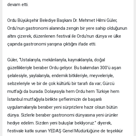
devam etti.
Ordu Büyükşehir Belediye Başkanı Dr. Mehmet Hilmi Güler,
Ordu’nun gastronomi alanında zengin bir yere sahip olduğunun
altını çizerek, düzenlenen festival ile Ordu’nun dünya ve ülke
çapında gastronomi yarışına çıktığını ifade etti.
Güler, “Ustalarıyla, mekânlarıyla, kaynaklarıyla, doğal
güzellikleriyle beraber Ordu geliyor. Bu bakımdan 300'ü aşan
şelalesiyle, yaylalarıyla, endemik bitkileriyle, meyveleriyle,
sebzeleriyle ve bir de çok kültürlü bir tarafı da var; Gürcü
mutfağı da burada. Dolayısıyla hem Ordu hem Türkiye hem
İstanbul mutfağıyla birlikte şeflerimizin de başarılı
uygulamalarıyla beraber yeni sürprizlere hazır olsun bütün
dünya. Sizlerle beraber gastronomi dünyasına yeni ürünler
hediye edelim. Sizden yeni buluşlar bekliyoruz.” diyerek,
festivale katkı sunan YEDAŞ Genel Müdürlüğüne de teşekkür