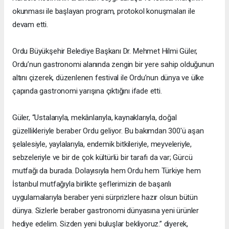
okunması ile başlayan program, protokol konuşmaları ile
devam etti.
Ordu Büyükşehir Belediye Başkanı Dr. Mehmet Hilmi Güler,
Ordu’nun gastronomi alanında zengin bir yere sahip olduğunun
altını çizerek, düzenlenen festival ile Ordu’nun dünya ve ülke
çapında gastronomi yarışına çıktığını ifade etti.
Güler, “Ustalarıyla, mekânlarıyla, kaynaklarıyla, doğal
güzellikleriyle beraber Ordu geliyor. Bu bakımdan 300'ü aşan
şelalesiyle, yaylalarıyla, endemik bitkileriyle, meyveleriyle,
sebzeleriyle ve bir de çok kültürlü bir tarafı da var; Gürcü
mutfağı da burada. Dolayısıyla hem Ordu hem Türkiye hem
İstanbul mutfağıyla birlikte şeflerimizin de başarılı
uygulamalarıyla beraber yeni sürprizlere hazır olsun bütün
dünya. Sizlerle beraber gastronomi dünyasına yeni ürünler
hediye edelim. Sizden yeni buluşlar bekliyoruz.” diyerek,