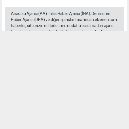
Anadolu Ajansı (AA), İhlas Haber Ajansı (İHA), Demirören
Haber Ajansı (DHA) ve diğer ajanslar tarafından eklenen tüm
haberler, sitemizin editörlerinin müdahalesi olmadan ajans
kanallarından çekilmektedir. Bu haberlerde yer alan hukuki
muhataplar haberi geçen ajanslar olup sitemizin hiç bir
editörü sorumlu tutulamaz...
Okuyucu Yorumları
(0)
Gönder
Yorum yazarak Topluluk Kuralları’nı kabul etmiş bulunuyor ve haberunye.com
sitesine yaptığınız yorumunuzla ilgili doğrudan veya dolaylı tüm sorumluluğu tek
başınıza üstleniyorsunuz. Yazılan tüm yorumlardan site yönetimi hiçbir şekilde
sorumlu tutulamaz.