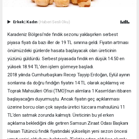
Erkek
|
Kadın
(Haberi Sesli Oku)
Karadeniz Bölgesi’nde fındık sezonu yaklaşırken serbest
piyasa fiyatı da bazı iller de 19 TL sınırına geldi. Fiyatın artması
önümüzdeki günlerde hasata başlayacak olan üreticinin
yüzünü güldürdü. Serbest piyasada fındık en düşük 14.50 en
yüksek 18.94 TL’den işlem görmeye başladı.
2018 yılında Cumhurbaşkanı Recep Tayyip Erdoğan, Eylül ayının
sonlarına da doğru fındığın fiyatını 14 TL olarak açıklamış ve
Toprak Mahsülleri Ofisi (TMO)’nun alımlara 1 Kasım’dan itibaren
başlayacağını duyurmuştu. Ancak fiyatın geç açıklanması
üzerine borcu olan çok sayıda üretici tüccara mahsulünü 11
TL’den satmak zorunda kalmıştı. Üreticinin bu yıl erken
açıklama beklediğini dile getiren Samsun Ziraat Odası Başkanı
Hasan Tütüncü fındık fiyatındaki yükselişin yeni sezon öncesi