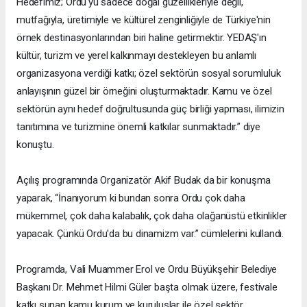
Hedefimiz; Ordu'yu sadece doğal güzellikleriyle değil,
mutfağıyla, üretimiyle ve kültürel zenginliğiyle de Türkiye'nin
örnek destinasyonlarından biri haline getirmektir. YEDAŞ'ın
kültür, turizm ve yerel kalkınmayı destekleyen bu anlamlı
organizasyona verdiği katkı; özel sektörün sosyal sorumluluk
anlayışının güzel bir örneğini oluşturmaktadır. Kamu ve özel
sektörün aynı hedef doğrultusunda güç birliği yapması, ilimizin
tanıtımına ve turizmine önemli katkılar sunmaktadır.” diye
konuştu.
Açılış programında Organizatör Akif Budak da bir konuşma
yaparak, “İnanıyorum ki bundan sonra Ordu çok daha
mükemmel, çok daha kalabalık, çok daha olağanüstü etkinlikler
yapacak. Çünkü Ordu'da bu dinamizm var.” cümlelerini kullandı.
Programda, Vali Muammer Erol ve Ordu Büyükşehir Belediye
Başkanı Dr. Mehmet Hilmi Güler başta olmak üzere, festivale
katkı sunan kamu kurum ve kuruluşlar ile özel sektör