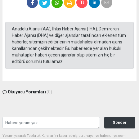
Anadolu Ajansı (AA), İhlas Haber Ajansı (İHA), Demirören
Haber Ajansı (DHA) ve diğer ajanslar tarafından eklenen tüm
haberler, sitemizin editörlerinin müdahalesi olmadan ajans
kanallarından çekilmektedir. Bu haberlerde yer alan hukuki
muhataplar haberi geçen ajanslar olup sitemizin hiç bir
editörü sorumlu tutulamaz...
Okuyucu Yorumları
(0)
Gönder
Yorum yazarak Topluluk Kuralları’nı kabul etmiş bulunuyor ve haberunye.com