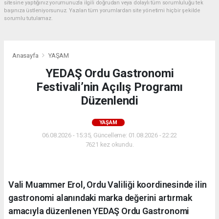
sitesine yaptığınız yorumunuzla ilgili doğrudan veya dolaylı tüm sorumluluğu tek
başınıza üstleniyorsunuz. Yazılan tüm yorumlardan site yönetimi hiçbir şekilde
sorumlu tutulamaz.
Anasayfa
YAŞAM
YEDAŞ Ordu Gastronomi
Festivali’nin Açılış Programı
Düzenlendi
YAŞAM
06.08.2026 - 15:35, Güncelleme: 01.08.2026 - 22:22
7621 kez okundu.
Vali Muammer Erol, Ordu Valiliği koordinesinde ilin
gastronomi alanındaki marka değerini artırmak
amacıyla düzenlenen YEDAŞ Ordu Gastronomi