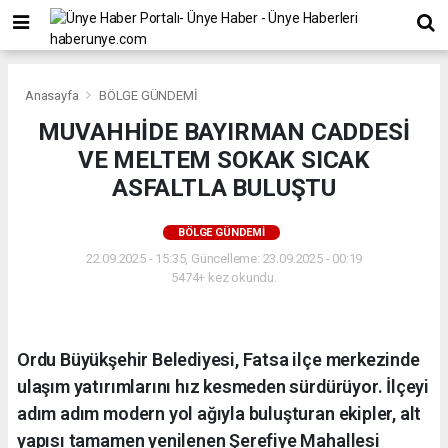
Anasayfa
BÖLGE GÜNDEMİ
MUVAHHİDE BAYIRMAN CADDESİ
VE MELTEM SOKAK SICAK
ASFALTLA BULUŞTU
BÖLGE GÜNDEMİ
22.09.2025 - 15:35, Güncelleme: 23.09.2025 - 00:19
5474+ kez okundu.
Ordu Büyükşehir Belediyesi, Fatsa ilçe merkezinde
ulaşım yatırımlarını hız kesmeden sürdürüyor. İlçeyi
adım adım modern yol ağıyla buluşturan ekipler, alt
yapısı tamamen yenilenen Şerefiye Mahallesi