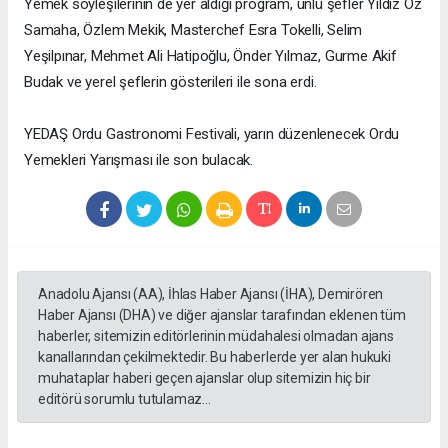
Yemek söyleşilerinin de yer aldığı program, ünlü şefler Yıldız Öz
Samaha, Özlem Mekik, Masterchef Esra Tokelli, Selim
Yeşilpınar, Mehmet Ali Hatipoğlu, Önder Yılmaz, Gurme Akif
Budak ve yerel şeflerin gösterileri ile sona erdi.
YEDAŞ Ordu Gastronomi Festivali, yarın düzenlenecek Ordu
Yemekleri Yarışması ile son bulacak.
Anadolu Ajansı (AA), İhlas Haber Ajansı (İHA), Demirören
Haber Ajansı (DHA) ve diğer ajanslar tarafından eklenen tüm
haberler, sitemizin editörlerinin müdahalesi olmadan ajans
kanallarından çekilmektedir. Bu haberlerde yer alan hukuki
muhataplar haberi geçen ajanslar olup sitemizin hiç bir
editörü sorumlu tutulamaz...