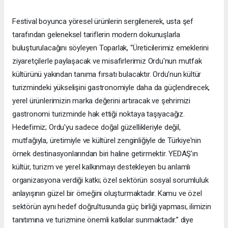
Festival boyunca yöresel ürünlerin sergilenerek, usta şef
tarafından geleneksel tariflerin modern dokunuşlarla
buluşturulacağını söyleyen Toparlak, “Üreticilerimiz emeklerini
ziyaretçilerle paylaşacak ve misafirlerimiz Ordu'nun mutfak
kültürünü yakından tanıma fırsatı bulacaktır. Ordu’nun kültür
turizmindeki yükselişini gastronomiyle daha da güçlendirecek,
yerel ürünlerimizin marka değerini artıracak ve şehrimizi
gastronomi turizminde hak ettiği noktaya taşıyacağız.
Hedefimiz; Ordu'yu sadece doğal güzellikleriyle değil,
mutfağıyla, üretimiyle ve kültürel zenginliğiyle de Türkiye'nin
örnek destinasyonlarından biri haline getirmektir. YEDAŞ'ın
kültür, turizm ve yerel kalkınmayı destekleyen bu anlamlı
organizasyona verdiği katkı; özel sektörün sosyal sorumluluk
anlayışının güzel bir örneğini oluşturmaktadır. Kamu ve özel
sektörün aynı hedef doğrultusunda güç birliği yapması, ilimizin
tanıtımına ve turizmine önemli katkılar sunmaktadır.” diye