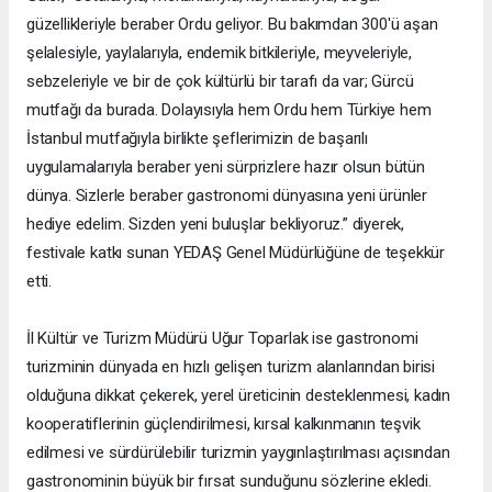
güzellikleriyle beraber Ordu geliyor. Bu bakımdan 300'ü aşan
şelalesiyle, yaylalarıyla, endemik bitkileriyle, meyveleriyle,
sebzeleriyle ve bir de çok kültürlü bir tarafı da var; Gürcü
mutfağı da burada. Dolayısıyla hem Ordu hem Türkiye hem
İstanbul mutfağıyla birlikte şeflerimizin de başarılı
uygulamalarıyla beraber yeni sürprizlere hazır olsun bütün
dünya. Sizlerle beraber gastronomi dünyasına yeni ürünler
hediye edelim. Sizden yeni buluşlar bekliyoruz.” diyerek,
festivale katkı sunan YEDAŞ Genel Müdürlüğüne de teşekkür
etti.
İl Kültür ve Turizm Müdürü Uğur Toparlak ise gastronomi
turizminin dünyada en hızlı gelişen turizm alanlarından birisi
olduğuna dikkat çekerek, yerel üreticinin desteklenmesi, kadın
kooperatiflerinin güçlendirilmesi, kırsal kalkınmanın teşvik
edilmesi ve sürdürülebilir turizmin yaygınlaştırılması açısından
gastronominin büyük bir fırsat sunduğunu sözlerine ekledi.