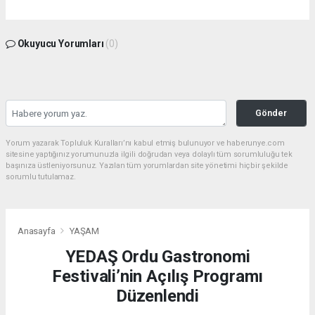
Okuyucu Yorumları
(0)
Gönder
Yorum yazarak Topluluk Kuralları’nı kabul etmiş bulunuyor ve haberunye.com
sitesine yaptığınız yorumunuzla ilgili doğrudan veya dolaylı tüm sorumluluğu tek
başınıza üstleniyorsunuz. Yazılan tüm yorumlardan site yönetimi hiçbir şekilde
sorumlu tutulamaz.
Anasayfa
YAŞAM
YEDAŞ Ordu Gastronomi
Festivali’nin Açılış Programı
Düzenlendi