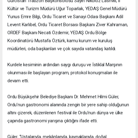
Gürcistan Trabzon Başkonsolosu Sayın Nikoloz Lashvili, İl
Kültür ve Turizm Müdürü Uğur Toparlak, YEDAŞ Genel Müdürü
Yunus Emre Bilgi, Ordu Ticaret ve Sanayi Odası Başkanı Adil
Levent Karlıbel, Ordu Ticaret Borsası Başkanı Ziver Kahraman,
ORDEF Başkanı Necati Özdemir, YEDAŞ Ordu Bölge
Koordinatörü Mustafa Öztürk, kamu kurum ve kuruluş
müdürleri, oda başkanları ve çok sayıda vatandaş katıldı.
Kurdele kesiminin ardından saygı duruşu ve İstiklal Marşının
okunması ile başlayan program, protokol konuşmaları ile
devam etti.
Ordu Büyükşehir Belediye Başkanı Dr. Mehmet Hilmi Güler,
Ordu’nun gastronomi alanında zengin bir yere sahip olduğunun
altını çizerek, düzenlenen festival ile Ordu’nun dünya ve ülke
çapında gastronomi yarışına çıktığını ifade etti.
Güler, “Ustalarıyla, mekânlarıyla, kaynaklarıyla, doğal