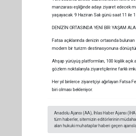
manzarası eşliğinde adayı ziyaret edecek mis
yaşayacak. 9 Haziran Salı günü saat 11 ile 1
DENİZİN ORTASINDA YENİ BİR YAŞAM ALA
Fatsa açıklarında denizin ortasında bulunan 
modern bir turizm destinasyonuna dönüştür
Ahşap yürüyüş platformları, 100 kişilik açık a
gözlem noktalarıyla ziyaretçilerine farklı im
Her yıl binlerce ziyaretçiyi ağırlayan Fatsa
biri olması bekleniyor.
Anadolu Ajansı (AA), İhlas Haber Ajansı (İHA
tüm haberler, sitemizin editörlerinin müdaha
alan hukuki muhataplar haberi geçen ajanslar