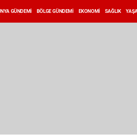
ÜNYA GÜNDEMİ
BÖLGE GÜNDEMİ
EKONOMİ
SAĞLIK
YAŞ
İLAN
EĞİTİM
SİYASET