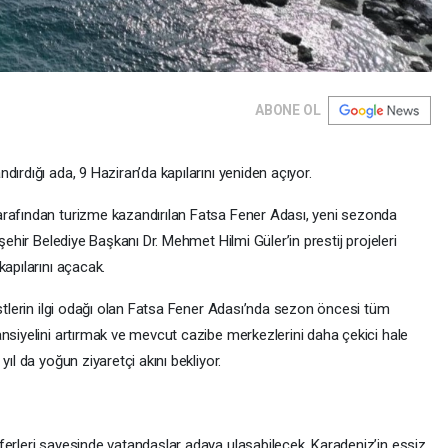
ABONE OL
ırdığı ada, 9 Haziran’da kapılarını yeniden açıyor.
arafından turizme kazandırılan Fatsa Fener Adası, yeni sezonda
şehir Belediye Başkanı Dr. Mehmet Hilmi Güler’in prestij projeleri
kapılarını açacak.
istlerin ilgi odağı olan Fatsa Fener Adası’nda sezon öncesi tüm
nsiyelini artırmak ve mevcut cazibe merkezlerini daha çekici hale
ıl da yoğun ziyaretçi akını bekliyor.
ferleri sayesinde vatandaşlar adaya ulaşabilecek. Karadeniz’in eşsiz