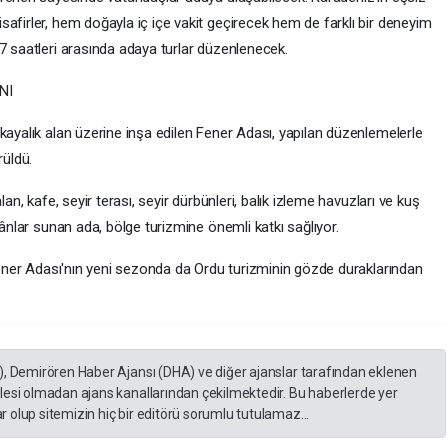
afirler, hem doğayla iç içe vakit geçirecek hem de farklı bir deneyim
7 saatleri arasında adaya turlar düzenlenecek.
NI
kayalık alan üzerine inşa edilen Fener Adası, yapılan düzenlemelerle
üldü.
lan, kafe, seyir terası, seyir dürbünleri, balık izleme havuzları ve kuş
kânlar sunan ada, bölge turizmine önemli katkı sağlıyor.
 Fener Adası'nın yeni sezonda da Ordu turizminin gözde duraklarından
), Demirören Haber Ajansı (DHA) ve diğer ajanslar tarafından eklenen
lesi olmadan ajans kanallarından çekilmektedir. Bu haberlerde yer
 olup sitemizin hiç bir editörü sorumlu tutulamaz...