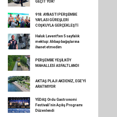
GEÇİT YOK!
918. AYBASTI PERŞEMBE
YAYLASI GÜREŞLERİ
COŞKUYLA GERÇEKLEŞTİ
Haluk Levent'ten 5 sayfalık
mektup: Ahbap bağışlarına
ihanet etmedim
PERŞEMBE YEŞİLKÖY
MAHALLESİ ASFALTLANDI
AKTAŞ PLAJI AKDENİZ, EGE’Yİ
ARATMIYOR
YEDAŞ Ordu Gastronomi
Festivali’nin Açılış Programı
Düzenlendi