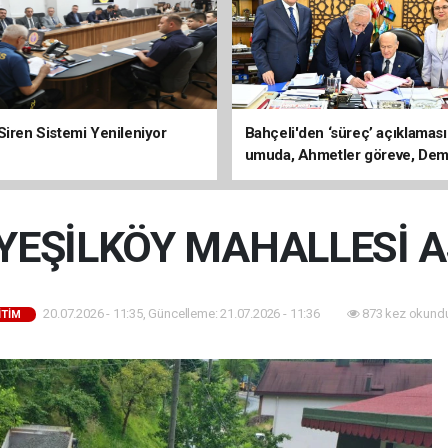
Siren Sistemi Yenileniyor
Bahçeli'den ‘süreç’ açıklaması
umuda, Ahmetler göreve, Dem
evine dönmeli’
YEŞİLKÖY MAHALLESİ A
20.07.2026 - 11:35, Güncelleme: 21.07.2026 - 11:36
873 kez okundu
İTİM