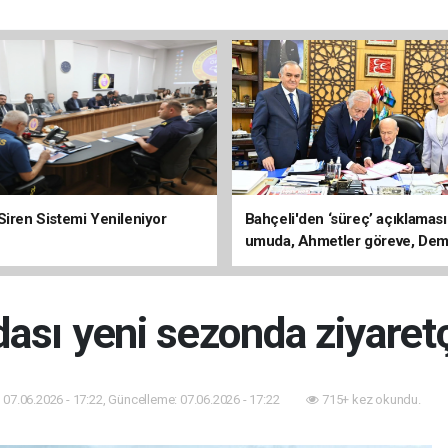
Siren Sistemi Yenileniyor
Bahçeli'den ‘süreç’ açıklaması
umuda, Ahmetler göreve, Dem
evine dönmeli’
ası yeni sezonda ziyaretçi
07.06.2026 - 17:22, Güncelleme: 07.06.2026 - 17:22
715+ kez okundu.