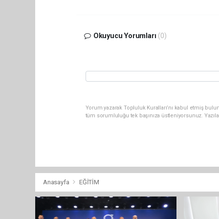
Okuyucu Yorumları
(0)
Yorum yazarak Topluluk Kuralları’nı kabul etmiş bulu
tüm sorumluluğu tek başınıza üstleniyorsunuz. Yazıla
Anasayfa
EĞİTİM