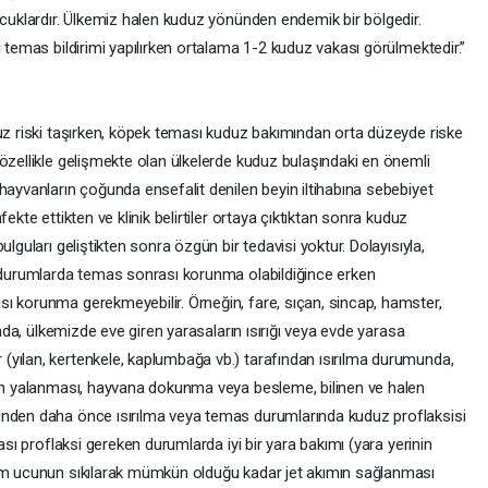
ocuklardır. Ülkemiz halen kuduz yönünden endemik bir bölgedir.
i temas bildirimi yapılırken ortalama 1-2 kuduz vakası görülmektedir.”
duz riski taşırken, köpek teması kuduz bakımından orta düzeyde riske
özellikle gelişmekte olan ülkelerde kuduz bulaşındaki en önemli
hayvanların çoğunda ensefalit denilen beyin iltihabına sebebiyet
ekte ettikten ve klinik belirtiler ortaya çıktıktan sonra kuduz
lguları geliştikten sonra özgün bir tedavisi yoktur. Dolayısıyla,
n durumlarda temas sonrası korunma olabildiğince erken
ı korunma gerekmeyebilir. Örneğin, fare, sıçan, sincap, hamster,
ında, ülkemizde eve giren yarasaların ısırığı veya evde yarasa
yılan, kertenkele, kaplumbağa vb.) tarafından ısırılma durumunda,
nin yalanması, hayvana dokunma veya besleme, bilinen ve halen
ünden daha önce ısırılma veya temas durumlarında kuduz proflaksisi
ası proflaksi gereken durumlarda iyi bir yara bakımı (yara yerinin
tum ucunun sıkılarak mümkün olduğu kadar jet akımın sağlanması