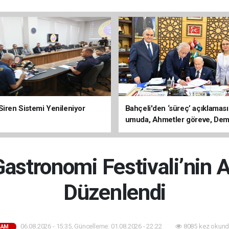
Siren Sistemi Yenileniyor
Bahçeli'den ‘süreç’ açıklaması
umuda, Ahmetler göreve, Dem
evine dönmeli’
stronomi Festivali’nin A
Düzenlendi
06.08.2026 - 15:35, Güncelleme: 01.08.2026 - 22:22
8085 kez okund
ŞAM