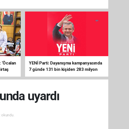
: ‘Öcalan
YENİ Parti: Dayanışma kampanyasında
irtaş
7 günde 131 bin kişiden 283 milyon
liralık destek
sunda uyardı
 okundu.