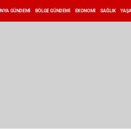
ÜNYA GÜNDEMİ
BÖLGE GÜNDEMİ
EKONOMİ
SAĞLIK
YAŞ
İLAN
EĞİTİM
SİYASET