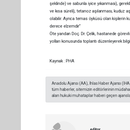
şeklinde) ve sabunla iyice yıkanması), gere
ve kısa süreli), tetanoz aşılanması, kuduz 
olabilir. Ayrıca temas öyküsü olan kişilerin k
derece elzemdir”
Öte yandan Doç. Dr. Çelik, hastanede görevl
yolları konusunda toplantı düzenleyerek bilgi
Kaynak : PHA
Anadolu Ajansı (AA), İhlas Haber Ajansı (İHA
tüm haberler, sitemizin editörlerinin müdaha
alan hukuki muhataplar haberi geçen ajanslar
editor