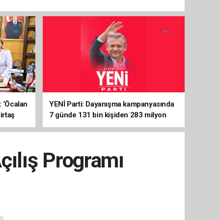
: ‘Öcalan
YENİ Parti: Dayanışma kampanyasında
irtaş
7 günde 131 bin kişiden 283 milyon
liralık destek
çılış Programı
u.