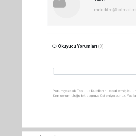
melodifm@hotmail.c
Okuyucu Yorumları
(0)
Yorum yazarak Topluluk Kuralları’nı kabul etmiş bulu
tüm sorumluluğu tek başınıza üstleniyorsunuz. Yazıla