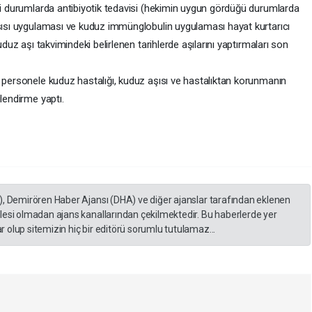
kli durumlarda antibiyotik tedavisi (hekimin uygun gördüğü durumlarda
aşısı uygulaması ve kuduz immünglobulin uygulaması hayat kurtarıcı
uduz aşı takvimindeki belirlenen tarihlerde aşılarını yaptırmaları son
i personele kuduz hastalığı, kuduz aşısı ve hastalıktan korunmanın
lendirme yaptı.
), Demirören Haber Ajansı (DHA) ve diğer ajanslar tarafından eklenen
lesi olmadan ajans kanallarından çekilmektedir. Bu haberlerde yer
 olup sitemizin hiç bir editörü sorumlu tutulamaz...