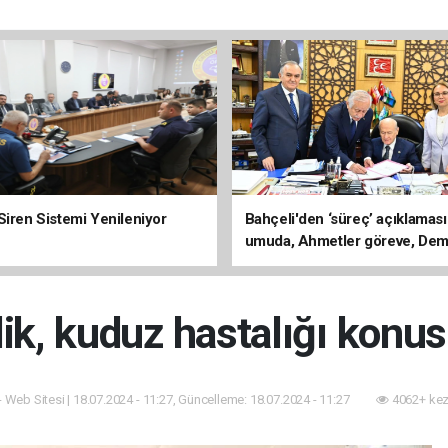
Siren Sistemi Yenileniyor
Bahçeli'den ‘süreç’ açıklaması
umuda, Ahmetler göreve, Dem
evine dönmeli’
lik, kuduz hastalığı konu
- Web Sitesi | 18.07.2024 - 11:27, Güncelleme: 18.07.2024 - 11:27
4062+ kez