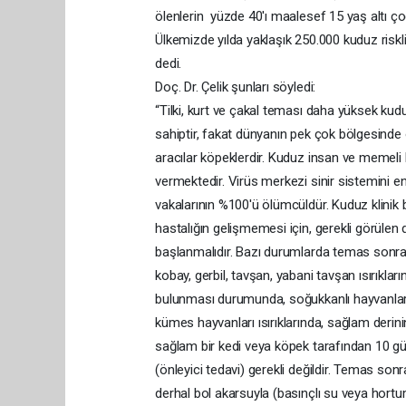
ölenlerin yüzde 40'ı maalesef 15 yaş altı ç
Ülkemizde yılda yaklaşık 250.000 kuduz riskl
dedi.
Doç. Dr. Çelik şunları söyledi:
“Tilki, kurt ve çakal teması daha yüksek ku
sahiptir, fakat dünyanın pek çok bölgesinde 
aracılar köpeklerdir. Kuduz insan ve memeli 
vermektedir. Virüs merkezi sinir sistemini enf
vakalarının %100'ü ölümcüldür. Kuduz klinik bu
hastalığın gelişmemesi için, gerekli görüle
başlanmalıdır. Bazı durumlarda temas sonras
kobay, gerbil, tavşan, yabani tavşan ısırıklar
bulunması durumunda, soğukkanlı hayvanlar (
kümes hayvanları ısırıklarında, sağlam deri
sağlam bir kedi veya köpek tarafından 10 g
(önleyici tedavi) gerekli değildir. Temas sonr
derhal bol akarsuyla (basınçlı su veya hor