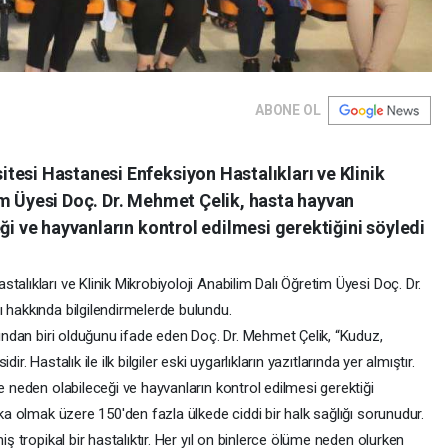
ABONE OL
tesi Hastanesi Enfeksiyon Hastalıkları ve Klinik
im Üyesi Doç. Dr. Mehmet Çelik, hasta hayvan
ği ve hayvanların kontrol edilmesi gerektiğini söyledi
alıkları ve Klinik Mikrobiyoloji Anabilim Dalı Öğretim Üyesi Doç. Dr.
 hakkında bilgilendirmelerde bulundu.
arından biri olduğunu ifade eden Doç. Dr. Mehmet Çelik, “Kuduz,
dir. Hastalık ile ilk bilgiler eski uygarlıkların yazıtlarında yer almıştır.
e neden olabileceği ve hayvanların kontrol edilmesi gerektiği
ika olmak üzere 150'den fazla ülkede ciddi bir halk sağlığı sorunudur.
iş tropikal bir hastalıktır. Her yıl on binlerce ölüme neden olurken