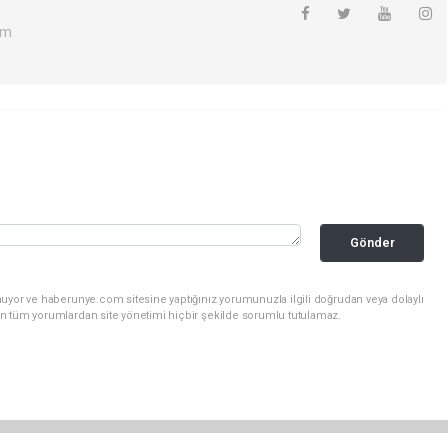
om
Gönder
nuyor ve haberunye.com sitesine yaptığınız yorumunuzla ilgili doğrudan veya dolaylı
n tüm yorumlardan site yönetimi hiçbir şekilde sorumlu tutulamaz.