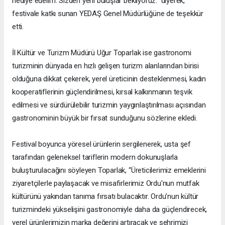
hediye edelim. Sizden yeni buluşlar bekliyoruz.” diyerek,
festivale katkı sunan YEDAŞ Genel Müdürlüğüne de teşekkür
etti.
İl Kültür ve Turizm Müdürü Uğur Toparlak ise gastronomi
turizminin dünyada en hızlı gelişen turizm alanlarından birisi
olduğuna dikkat çekerek, yerel üreticinin desteklenmesi, kadın
kooperatiflerinin güçlendirilmesi, kırsal kalkınmanın teşvik
edilmesi ve sürdürülebilir turizmin yaygınlaştırılması açısından
gastronominin büyük bir fırsat sunduğunu sözlerine ekledi.
Festival boyunca yöresel ürünlerin sergilenerek, usta şef
tarafından geleneksel tariflerin modern dokunuşlarla
buluşturulacağını söyleyen Toparlak, “Üreticilerimiz emeklerini
ziyaretçilerle paylaşacak ve misafirlerimiz Ordu'nun mutfak
kültürünü yakından tanıma fırsatı bulacaktır. Ordu’nun kültür
turizmindeki yükselişini gastronomiyle daha da güçlendirecek,
yerel ürünlerimizin marka değerini artıracak ve şehrimizi