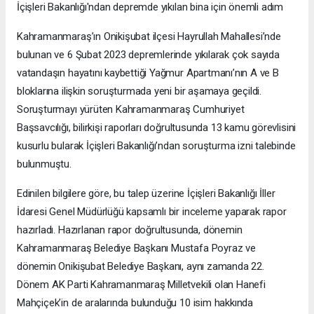
İçişleri Bakanlığı'ndan depremde yıkılan bina için önemli adım
Kahramanmaraş’ın Onikişubat ilçesi Hayrullah Mahallesi’nde
bulunan ve 6 Şubat 2023 depremlerinde yıkılarak çok sayıda
vatandaşın hayatını kaybettiği Yağmur Apartmanı’nın A ve B
bloklarına ilişkin soruşturmada yeni bir aşamaya geçildi.
Soruşturmayı yürüten Kahramanmaraş Cumhuriyet
Başsavcılığı, bilirkişi raporları doğrultusunda 13 kamu görevlisini
kusurlu bularak İçişleri Bakanlığı’ndan soruşturma izni talebinde
bulunmuştu.
Edinilen bilgilere göre, bu talep üzerine İçişleri Bakanlığı İller
İdaresi Genel Müdürlüğü kapsamlı bir inceleme yaparak rapor
hazırladı. Hazırlanan rapor doğrultusunda, dönemin
Kahramanmaraş Belediye Başkanı Mustafa Poyraz ve
dönemin Onikişubat Belediye Başkanı, aynı zamanda 22.
Dönem AK Parti Kahramanmaraş Milletvekili olan Hanefi
Mahçiçek’in de aralarında bulunduğu 10 isim hakkında