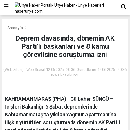
Anasayfa
Deprem davasında, dönemin AK
Parti’li başkanları ve 8 kamu
görevlisine soruşturma izni
(Web Sitesi) - Web Sitesi | 12.06.2025 - 20:36, Güncelleme: 12.06.2025 - 20:36
8692+ kez okundu.
KAHRAMANMARAŞ (PHA) - Gülbahar SÜNGÜ –
İçişleri Bakanlığı, 6 Şubat depremlerinde
Kahramanmaraş’ta yıkılan Yağmur Apartmanı’na
ilişkin yürütülen soruşturmada dönemin AK Partili