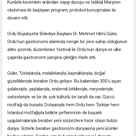
Kurdele kesiminin ardından saygı duruşu ve İstiklal Marşının
okunması ile başlayan program, protokol konuşmaları ile
devam etti.
Ordu Büyükşehir Belediye Başkanı Dr. Mehmet Hilmi Güler,
Ordu’nun gastronomi alanında zengin bir yere sahip olduğunun
altını çizerek, düzenlenen festival ile Ordu’nun dünya ve ülke
çapında gastronomi yarışına çıktığını ifade etti.
Güler, “Ustalarıyla, mekânlarıyla, kaynaklarıyla, doğal
güzellikleriyle beraber Ordu geliyor. Bu bakımdan 300'ü aşan
şelalesiyle, yaylalarıyla, endemik bitkileriyle, meyveleriyle,
sebzeleriyle ve bir de çok kültürlü bir tarafı da var; Gürcü
mutfağı da burada. Dolayısıyla hem Ordu hem Türkiye hem
İstanbul mutfağıyla birlikte şeflerimizin de başarılı
uygulamalarıyla beraber yeni sürprizlere hazır olsun bütün
dünya. Sizlerle beraber gastronomi dünyasına yeni ürünler