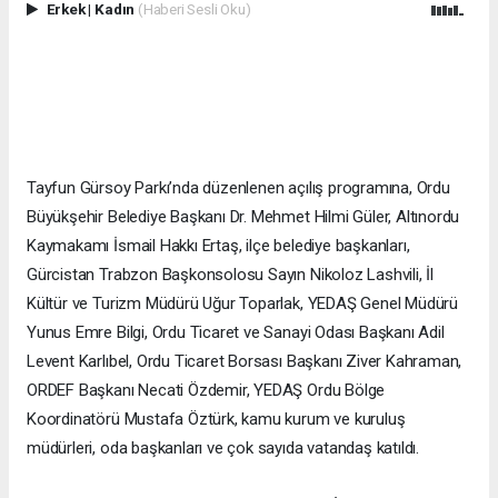
Erkek
|
Kadın
(Haberi Sesli Oku)
Tayfun Gürsoy Parkı’nda düzenlenen açılış programına, Ordu
Büyükşehir Belediye Başkanı Dr. Mehmet Hilmi Güler, Altınordu
Kaymakamı İsmail Hakkı Ertaş, ilçe belediye başkanları,
Gürcistan Trabzon Başkonsolosu Sayın Nikoloz Lashvili, İl
Kültür ve Turizm Müdürü Uğur Toparlak, YEDAŞ Genel Müdürü
Yunus Emre Bilgi, Ordu Ticaret ve Sanayi Odası Başkanı Adil
Levent Karlıbel, Ordu Ticaret Borsası Başkanı Ziver Kahraman,
ORDEF Başkanı Necati Özdemir, YEDAŞ Ordu Bölge
Koordinatörü Mustafa Öztürk, kamu kurum ve kuruluş
müdürleri, oda başkanları ve çok sayıda vatandaş katıldı.