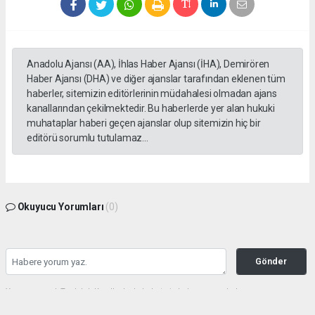
Anadolu Ajansı (AA), İhlas Haber Ajansı (İHA), Demirören
Haber Ajansı (DHA) ve diğer ajanslar tarafından eklenen tüm
haberler, sitemizin editörlerinin müdahalesi olmadan ajans
kanallarından çekilmektedir. Bu haberlerde yer alan hukuki
muhataplar haberi geçen ajanslar olup sitemizin hiç bir
editörü sorumlu tutulamaz...
Okuyucu Yorumları
(0)
Gönder
Yorum yazarak Topluluk Kuralları’nı kabul etmiş bulunuyor ve haberunye.com
sitesine yaptığınız yorumunuzla ilgili doğrudan veya dolaylı tüm sorumluluğu tek
başınıza üstleniyorsunuz. Yazılan tüm yorumlardan site yönetimi hiçbir şekilde