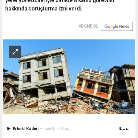
yerel yöneticileriyle birlikte 8 kamu görevlisi
hakkında soruşturma izni verdi.
ABONE OL
Erkek
|
Kadın
(Haberi Sesli Oku)