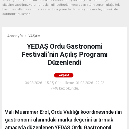
Yorum yazarak Topluluk Kuralları’nı kabul etmiş bulunuyor ve haberunye.com
sitesine yaptığınız yorumunuzla ilgili doğrudan veya dolaylı tüm sorumluluğu tek
başınıza üstleniyorsunuz. Yazılan tüm yorumlardan site yönetimi hiçbir şekilde
sorumlu tutulamaz.
Anasayfa
YAŞAM
YEDAŞ Ordu Gastronomi
Festivali’nin Açılış Programı
Düzenlendi
YAŞAM
06.08.2026 - 15:35, Güncelleme: 01.08.2026 - 22:22
7748 kez okundu.
Vali Muammer Erol, Ordu Valiliği koordinesinde ilin
gastronomi alanındaki marka değerini artırmak
amacıyla düzenlenen YEDAŞ Ordu Gastronomi