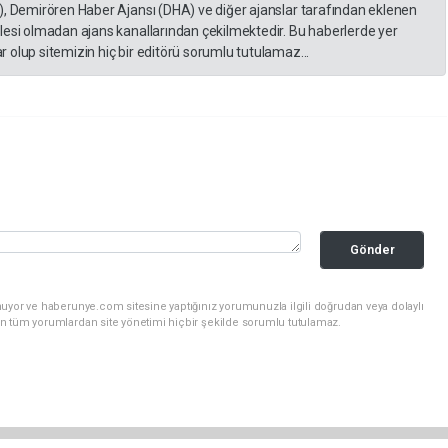
), Demirören Haber Ajansı (DHA) ve diğer ajanslar tarafından eklenen
lesi olmadan ajans kanallarından çekilmektedir. Bu haberlerde yer
 olup sitemizin hiç bir editörü sorumlu tutulamaz...
Gönder
nuyor ve haberunye.com sitesine yaptığınız yorumunuzla ilgili doğrudan veya dolaylı
n tüm yorumlardan site yönetimi hiçbir şekilde sorumlu tutulamaz.