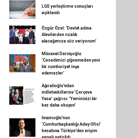
LGS yerleştirme sonuçları
açıklandı
Özgür Özel: ‘Devlet adına
Alevilerden rızalık
alacağımıza söz veriyorum’
Müsavat Dervişoğlu:
‘Cesedimizi çiğnemeden yeni
bir cumhuriyet inşa
edemezler’
Ağıralioğlu'ndan
milletvekillerine ‘Çerçeve
Yasa’ çağrısı: ‘Yemininizi bir
kez daha okuyun’
İmamoğlu'nun
‘Cumhurbaşkanlığı Aday Ofisi’
hesabına Türkiye'den erişim
engeli getirildi