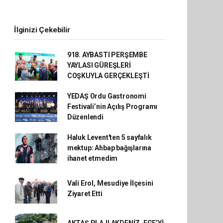
İlginizi Çekebilir
918. AYBASTI PERŞEMBE
YAYLASI GÜREŞLERİ
COŞKUYLA GERÇEKLEŞTİ
YEDAŞ Ordu Gastronomi
Festivali’nin Açılış Programı
Düzenlendi
Haluk Levent'ten 5 sayfalık
mektup: Ahbap bağışlarına
ihanet etmedim
Vali Erol, Mesudiye İlçesini
Ziyaret Etti