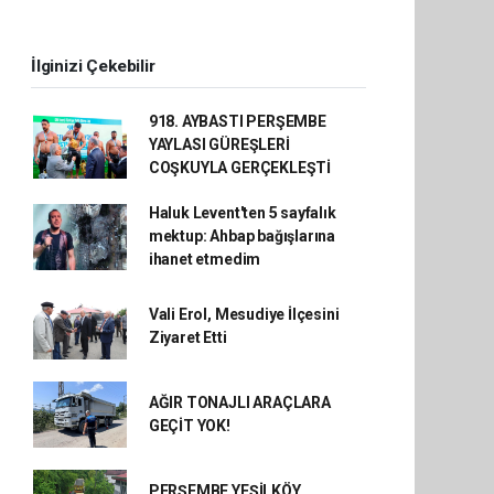
İlginizi Çekebilir
918. AYBASTI PERŞEMBE
YAYLASI GÜREŞLERİ
COŞKUYLA GERÇEKLEŞTİ
Haluk Levent'ten 5 sayfalık
mektup: Ahbap bağışlarına
ihanet etmedim
Vali Erol, Mesudiye İlçesini
Ziyaret Etti
AĞIR TONAJLI ARAÇLARA
GEÇİT YOK!
PERŞEMBE YEŞİLKÖY