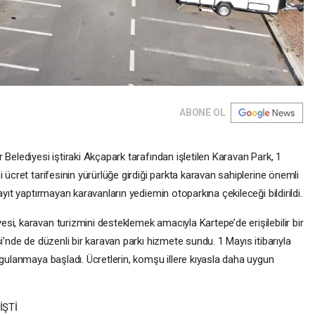
ABONE OL
Belediyesi iştiraki Akçapark tarafından işletilen Karavan Park, 1
 ücret tarifesinin yürürlüğe girdiği parkta karavan sahiplerine önemli
ayıt yaptırmayan karavanların yediemin otoparkına çekileceği bildirildi.
i, karavan turizmini desteklemek amacıyla Kartepe’de erişilebilir bir
i’nde de düzenli bir karavan parkı hizmete sundu. 1 Mayıs itibarıyla
ygulanmaya başladı. Ücretlerin, komşu illere kıyasla daha uygun
İŞTİ