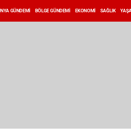
ÜNYA GÜNDEMİ
BÖLGE GÜNDEMİ
EKONOMİ
SAĞLIK
YAŞ
İLAN
EĞİTİM
SİYASET