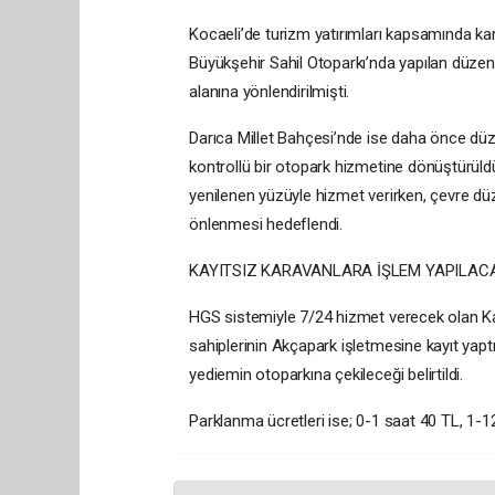
Kocaeli’de turizm yatırımları kapsamında kar
Büyükşehir Sahil Otoparkı’nda yapılan düzenl
alanına yönlendirilmişti.
Darıca Millet Bahçesi’nde ise daha önce düze
kontrollü bir otopark hizmetine dönüştürüldü
yenilenen yüzüyle hizmet verirken, çevre düze
önlenmesi hedeflendi.
KAYITSIZ KARAVANLARA İŞLEM YAPILAC
HGS sistemiyle 7/24 hizmet verecek olan 
sahiplerinin Akçapark işletmesine kayıt yapt
yediemin otoparkına çekileceği belirtildi.
Parklanma ücretleri ise; 0-1 saat 40 TL, 1-12