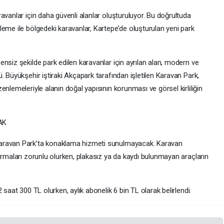
avanlar için daha güvenli alanlar oluşturuluyor. Bu doğrultuda
eme ile bölgedeki karavanlar, Kartepe’de oluşturulan yeni park
nsiz şekilde park edilen karavanlar için ayrılan alan, modern ve
. Büyükşehir iştiraki Akçapark tarafından işletilen Karavan Park,
nlemeleriyle alanın doğal yapısının korunması ve görsel kirliliğin
AK
Karavan Park’ta konaklama hizmeti sunulmayacak. Karavan
ırmaları zorunlu olurken, plakasız ya da kaydı bulunmayan araçların
 saat 300 TL olurken, aylık abonelik 6 bin TL olarak belirlendi.