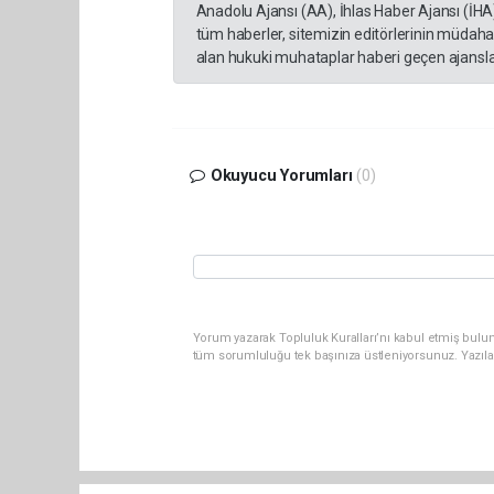
Anadolu Ajansı (AA), İhlas Haber Ajansı (İHA
tüm haberler, sitemizin editörlerinin müdaha
alan hukuki muhataplar haberi geçen ajanslar
Okuyucu Yorumları
(0)
Yorum yazarak Topluluk Kuralları’nı kabul etmiş bulu
tüm sorumluluğu tek başınıza üstleniyorsunuz. Yazıla