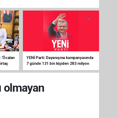
: ‘Öcalan
YENİ Parti: Dayanışma kampanyasında
irtaş
7 günde 131 bin kişiden 283 milyon
liralık destek
dı olmayan