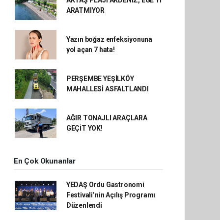
AKTAŞ PLAJI AKDENİZ, EGE’Yİ
ARATMIYOR
Yazın boğaz enfeksiyonuna
yol açan 7 hata!
PERŞEMBE YEŞİLKÖY
MAHALLESİ ASFALTLANDI
AĞIR TONAJLI ARAÇLARA
GEÇİT YOK!
En Çok Okunanlar
YEDAŞ Ordu Gastronomi
Festivali’nin Açılış Programı
Düzenlendi