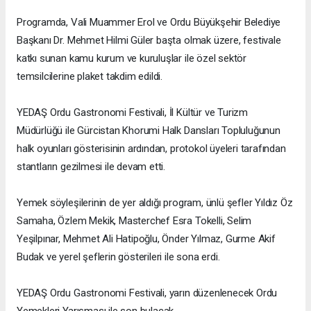
Programda, Vali Muammer Erol ve Ordu Büyükşehir Belediye
Başkanı Dr. Mehmet Hilmi Güler başta olmak üzere, festivale
katkı sunan kamu kurum ve kuruluşlar ile özel sektör
temsilcilerine plaket takdim edildi.
YEDAŞ Ordu Gastronomi Festivali, İl Kültür ve Turizm
Müdürlüğü ile Gürcistan Khorumi Halk Dansları Topluluğunun
halk oyunları gösterisinin ardından, protokol üyeleri tarafından
stantların gezilmesi ile devam etti.
Yemek söyleşilerinin de yer aldığı program, ünlü şefler Yıldız Öz
Samaha, Özlem Mekik, Masterchef Esra Tokelli, Selim
Yeşilpınar, Mehmet Ali Hatipoğlu, Önder Yılmaz, Gurme Akif
Budak ve yerel şeflerin gösterileri ile sona erdi.
YEDAŞ Ordu Gastronomi Festivali, yarın düzenlenecek Ordu
Yemekleri Yarışması ile son bulacak.