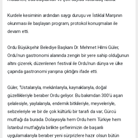
Kurdele kesiminin ardından saygı duruşu ve İstiklal Marşının
okunması ile başlayan program, protokol konuşmaları ile
devam etti.
Ordu Büyükşehir Belediye Başkanı Dr. Mehmet Hilmi Güler,
Ordu’nun gastronomi alanında zengin bir yere sahip olduğunun
altını çizerek, düzenlenen festival ile Ordu’nun dünya ve ülke
çapında gastronomi yarışına çıktığını ifade etti.
Güler, “Ustalarıyla, mekânlarıyla, kaynaklarıyla, doğal
güzellikleriyle beraber Ordu geliyor. Bu bakımdan 300'ü aşan
şelalesiyle, yaylalarıyla, endemik bitkileriyle, meyveleriyle,
sebzeleriyle ve bir de çok kültürlü bir tarafı da var; Gürcü
mutfağı da burada. Dolayısıyla hem Ordu hem Türkiye hem
İstanbul mutfağıyla birlikte şeflerimizin de başarılı
uygulamalarıyla beraber yeni sürprizlere hazır olsun bütün