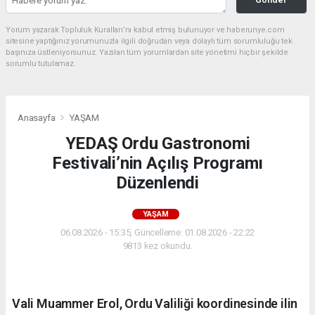
Yorum yazarak Topluluk Kuralları’nı kabul etmiş bulunuyor ve haberunye.com
sitesine yaptığınız yorumunuzla ilgili doğrudan veya dolaylı tüm sorumluluğu tek
başınıza üstleniyorsunuz. Yazılan tüm yorumlardan site yönetimi hiçbir şekilde
sorumlu tutulamaz.
Anasayfa
YAŞAM
YEDAŞ Ordu Gastronomi
Festivali’nin Açılış Programı
Düzenlendi
YAŞAM
06.08.2026 - 15:35, Güncelleme: 01.08.2026 - 22:22
9813 kez okundu.
Vali Muammer Erol, Ordu Valiliği koordinesinde ilin