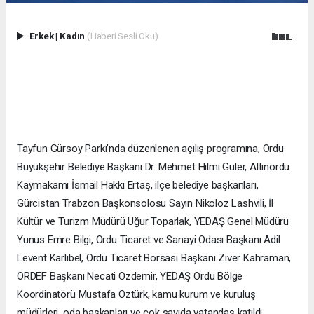
Erkek
|
Kadın
(Haberi Sesli Oku)
Tayfun Gürsoy Parkı’nda düzenlenen açılış programına, Ordu
Büyükşehir Belediye Başkanı Dr. Mehmet Hilmi Güler, Altınordu
Kaymakamı İsmail Hakkı Ertaş, ilçe belediye başkanları,
Gürcistan Trabzon Başkonsolosu Sayın Nikoloz Lashvili, İl
Kültür ve Turizm Müdürü Uğur Toparlak, YEDAŞ Genel Müdürü
Yunus Emre Bilgi, Ordu Ticaret ve Sanayi Odası Başkanı Adil
Levent Karlıbel, Ordu Ticaret Borsası Başkanı Ziver Kahraman,
ORDEF Başkanı Necati Özdemir, YEDAŞ Ordu Bölge
Koordinatörü Mustafa Öztürk, kamu kurum ve kuruluş
müdürleri, oda başkanları ve çok sayıda vatandaş katıldı.