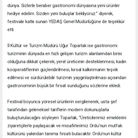
dünya. Sizlerle beraber gastronomi dünyasına yeni ürünler
hediye edelim. Sizden yeni buluşlar bekliyoruz.” diyerek,
festivale katkı sunan YEDAŞ Genel Müdürlüğüne de teşekkür
etti.
İl Kültür ve Turizm Müdürü Uğur Toparlak ise gastronomi
turizminin dünyada en hızlı gelişen turizm alanlarından birisi
olduğuna dikkat çekerek, yerel üreticinin desteklenmesi, kadın
kooperatiflerinin güçlendirilmesi, kırsal kalkınmanın teşvik
edilmesi ve sürdürülebilir turizmin yaygınlaştırılması açısından
gastronominin büyük bir fırsat sunduğunu sözlerine ekledi.
Festival boyunca yöresel ürünlerin sergilenerek, usta şef
tarafından geleneksel tariflerin modern dokunuşlarla
buluşturulacağını söyleyen Toparlak, “Üreticilerimiz emeklerini
ziyaretçilerle paylaşacak ve misafirlerimiz Ordu'nun mutfak
kültürünü yakından tanıma fırsatı bulacaktır. Ordu’nun kültür