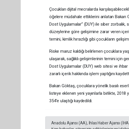
Çocukları dijital mecralarda karşılaşabilecekl
öğelere müdahale ettiklerini anlatan Bakan
Dost Uygulamalar” (DUY) ile siber zorbalık, sa
düzeylerine göre gelişimine zarar veren içerik
temini, kimlik hırsızlığı gibi çocukların geliş
Riske maruz kaldığı belirlenen çocuklara yaşa
ulaşarak, sağlıklı gelişimlerinin temini için g
Dost Uygulamalar (DUY) web sitesi ve ihbar h
zararlı içerik hakkında işlem yaptığını kaydett
Bakan Göktaş, çocuklara yönelik basılı eserler
listeye eklenen yeni yayınlarla birlikte, 2018
354’e ulaştığı kaydedildi.
Anadolu Ajansı (AA), İhlas Haber Ajansı (İHA