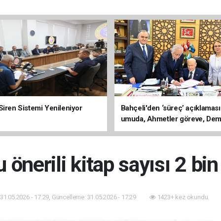
Siren Sistemi Yenileniyor
Bahçeli'den ‘süreç’ açıklaması
umuda, Ahmetler göreve, Dem
evine dönmeli’
önerili kitap sayısı 2 bin
31.05.2026 - 17:29, Güncelleme: 31.05.2026 - 17:29
1423+ kez okundu.