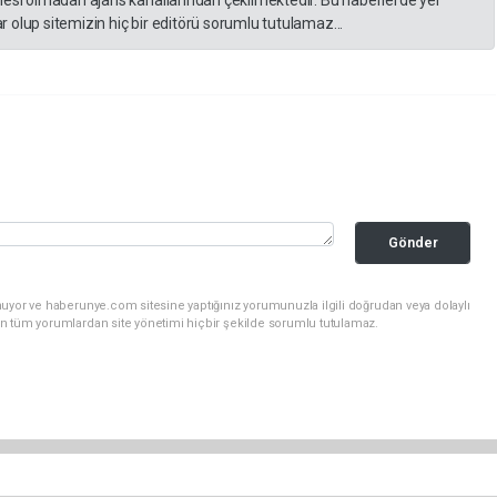
lesi olmadan ajans kanallarından çekilmektedir. Bu haberlerde yer
 olup sitemizin hiç bir editörü sorumlu tutulamaz...
Gönder
nuyor ve haberunye.com sitesine yaptığınız yorumunuzla ilgili doğrudan veya dolaylı
n tüm yorumlardan site yönetimi hiçbir şekilde sorumlu tutulamaz.