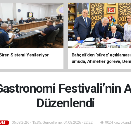
Siren Sistemi Yenileniyor
Bahçeli'den ‘süreç’ açıklaması
umuda, Ahmetler göreve, Dem
evine dönmeli’
stronomi Festivali’nin A
Düzenlendi
06.08.2026 - 15:35, Güncelleme: 01.08.2026 - 22:22
9024 kez okund
ŞAM