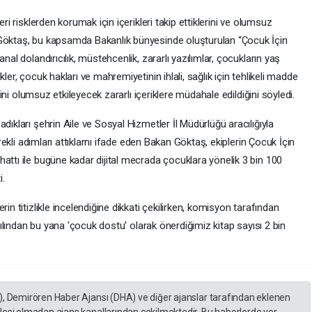
eri risklerden korumak için içerikleri takip ettiklerini ve olumsuz
 Göktaş, bu kapsamda Bakanlık bünyesinde oluşturulan “Çocuk İçin
nal dolandırıcılık, müstehcenlik, zararlı yazılımlar, çocukların yaş
ler, çocuk hakları ve mahremiyetinin ihlali, sağlık için tehlikeli madde
imini olumsuz etkileyecek zararlı içeriklere müdahale edildiğini söyledi.
dıkları şehrin Aile ve Sosyal Hizmetler İl Müdürlüğü aracılığıyla
erekli adımları attıklarnı ifade eden Bakan Göktaş, ekiplerin Çocuk İçin
attı ile bugüne kadar dijital mecrada çocuklara yönelik 3 bin 100
i.
in titizlikle incelendiğine dikkati çekilirken, komisyon tarafından
 yılından bu yana 'çocuk dostu' olarak önerdiğimiz kitap sayısı 2 bin
), Demirören Haber Ajansı (DHA) ve diğer ajanslar tarafından eklenen