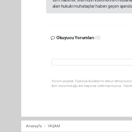
tüm haberler, sitemizin editörlerinin müdaha
alan hukuki muhataplar haberi geçen ajanslar
Okuyucu Yorumları
(0)
Yorum yazarak Topluluk Kuralları’nı kabul etmiş bulu
tüm sorumluluğu tek başınıza üstleniyorsunuz. Yazıla
Anasayfa
YAŞAM