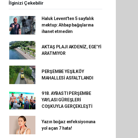
İlginizi Çekebilir
Haluk Levent'ten 5 sayfalık
mektup: Ahbap bağışlarına
ihanet etmedim
AKTAŞ PLAJI AKDENİZ, EGE’Yİ
ARATMIYOR
PERŞEMBE YEŞİLKÖY
MAHALLESİ ASFALTLANDI
918. AYBASTI PERŞEMBE
YAYLASI GÜREŞLERİ
COŞKUYLA GERÇEKLEŞTİ
Yazın boğaz enfeksiyonuna
yol açan 7 hata!