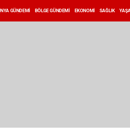
ÜNYA GÜNDEMİ
BÖLGE GÜNDEMİ
EKONOMİ
SAĞLIK
YAŞ
İLAN
EĞİTİM
SİYASET