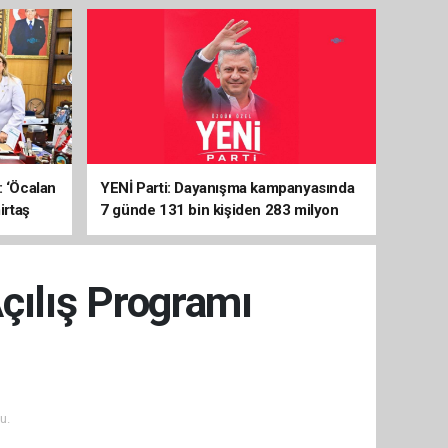
: ‘Öcalan
YENİ Parti: Dayanışma kampanyasında
irtaş
7 günde 131 bin kişiden 283 milyon
liralık destek
çılış Programı
u.