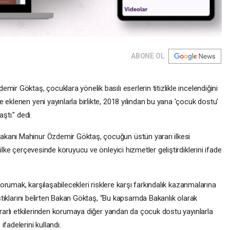
ABONE OL
ir Göktaş, çocuklara yönelik basılı eserlerin titizlikle incelendiğini
 eklenen yeni yayınlarla birlikte, 2018 yılından bu yana 'çocuk dostu'
ştı." dedi.
akanı Mahinur Özdemir Göktaş, çocuğun üstün yararı ilkesi
ilke çerçevesinde koruyucu ve önleyici hizmetler geliştirdiklerini ifade
 korumak, karşılaşabilecekleri risklere karşı farkındalık kazanmalarına
lıştıklarını belirten Bakan Göktaş, “Bu kapsamda Bakanlık olarak
zararlı etkilerinden korumaya diğer yandan da çocuk dostu yayınlarla
fadelerini kullandı.