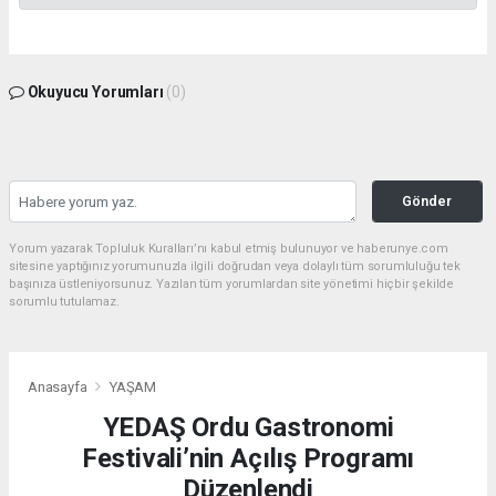
Okuyucu Yorumları
(0)
Gönder
Yorum yazarak Topluluk Kuralları’nı kabul etmiş bulunuyor ve haberunye.com
sitesine yaptığınız yorumunuzla ilgili doğrudan veya dolaylı tüm sorumluluğu tek
başınıza üstleniyorsunuz. Yazılan tüm yorumlardan site yönetimi hiçbir şekilde
sorumlu tutulamaz.
Anasayfa
YAŞAM
YEDAŞ Ordu Gastronomi
Festivali’nin Açılış Programı
Düzenlendi