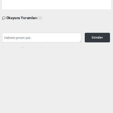
Okuyucu Yorumları
(0)
Gönder
Yorum yazarak Topluluk Kuralları’nı kabul etmiş bulunuyor ve haberunye.com
sitesine yaptığınız yorumunuzla ilgili doğrudan veya dolaylı tüm sorumluluğu tek
başınıza üstleniyorsunuz. Yazılan tüm yorumlardan site yönetimi hiçbir şekilde
sorumlu tutulamaz.
haber paketi
haber scripti
haber yazılımı
Tüm hakları saklı tutulmaktadır.Copyright 2026©
Haber Yazılımı:
Web Aksiyon ®