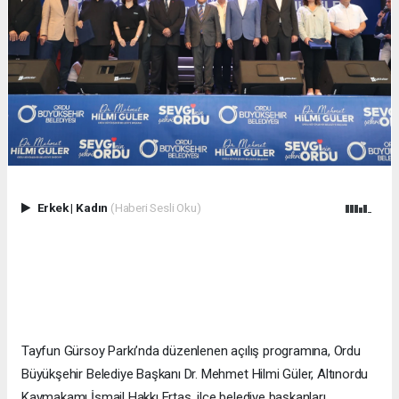
Erkek
|
Kadın
(Haberi Sesli Oku)
Tayfun Gürsoy Parkı’nda düzenlenen açılış programına, Ordu
Büyükşehir Belediye Başkanı Dr. Mehmet Hilmi Güler, Altınordu
Kaymakamı İsmail Hakkı Ertaş, ilçe belediye başkanları,