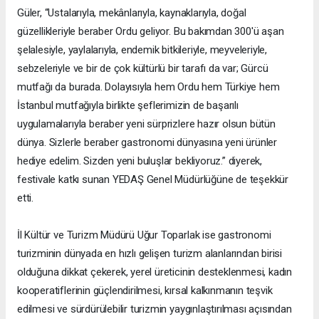
Güler, “Ustalarıyla, mekânlarıyla, kaynaklarıyla, doğal
güzellikleriyle beraber Ordu geliyor. Bu bakımdan 300'ü aşan
şelalesiyle, yaylalarıyla, endemik bitkileriyle, meyveleriyle,
sebzeleriyle ve bir de çok kültürlü bir tarafı da var; Gürcü
mutfağı da burada. Dolayısıyla hem Ordu hem Türkiye hem
İstanbul mutfağıyla birlikte şeflerimizin de başarılı
uygulamalarıyla beraber yeni sürprizlere hazır olsun bütün
dünya. Sizlerle beraber gastronomi dünyasına yeni ürünler
hediye edelim. Sizden yeni buluşlar bekliyoruz.” diyerek,
festivale katkı sunan YEDAŞ Genel Müdürlüğüne de teşekkür
etti.
İl Kültür ve Turizm Müdürü Uğur Toparlak ise gastronomi
turizminin dünyada en hızlı gelişen turizm alanlarından birisi
olduğuna dikkat çekerek, yerel üreticinin desteklenmesi, kadın
kooperatiflerinin güçlendirilmesi, kırsal kalkınmanın teşvik
edilmesi ve sürdürülebilir turizmin yaygınlaştırılması açısından