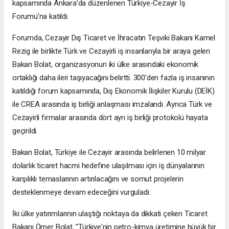
kapsamında Ankara’da düzenlenen Türkiye-Cezayir İş
Forumu’na katıldı.
Forumda, Cezayir Dış Ticaret ve İhracatın Teşviki Bakanı Kamel
Rezig ile birlikte Türk ve Cezayirli iş insanlarıyla bir araya gelen
Bakan Bolat, organizasyonun iki ülke arasındaki ekonomik
ortaklığı daha ileri taşıyacağını belirtti. 300’den fazla iş insanının
katıldığı forum kapsamında, Dış Ekonomik İlişkiler Kurulu (DEİK)
ile CREA arasında iş birliği anlaşması imzalandı. Ayrıca Türk ve
Cezayirli firmalar arasında dört ayrı iş birliği protokolü hayata
geçirildi.
Bakan Bolat, Türkiye ile Cezayir arasında belirlenen 10 milyar
dolarlık ticaret hacmi hedefine ulaşılması için iş dünyalarının
karşılıklı temaslarının artırılacağını ve somut projelerin
desteklenmeye devam edeceğini vurguladı.
İki ülke yatırımlarının ulaştığı noktaya da dikkati çeken Ticaret
Bakanı Ömer Bolat, "Türkiye'nin petro-kimya üretimine büyük bir