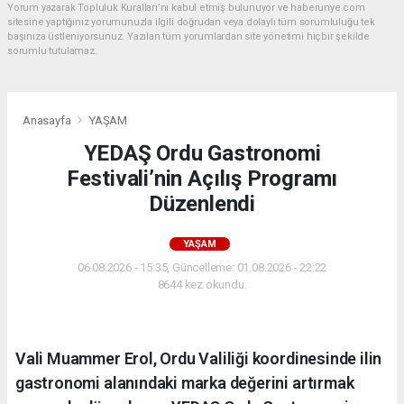
Yorum yazarak Topluluk Kuralları’nı kabul etmiş bulunuyor ve haberunye.com
sitesine yaptığınız yorumunuzla ilgili doğrudan veya dolaylı tüm sorumluluğu tek
başınıza üstleniyorsunuz. Yazılan tüm yorumlardan site yönetimi hiçbir şekilde
sorumlu tutulamaz.
Anasayfa
YAŞAM
YEDAŞ Ordu Gastronomi
Festivali’nin Açılış Programı
Düzenlendi
YAŞAM
06.08.2026 - 15:35, Güncelleme: 01.08.2026 - 22:22
8644 kez okundu.
Vali Muammer Erol, Ordu Valiliği koordinesinde ilin
gastronomi alanındaki marka değerini artırmak