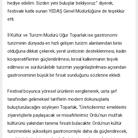
hediye edelim. Sizden yeni buluşlar bekliyoruz.” diyerek,
festivale katkı sunan YEDAŞ Genel Müdürlüğüne de teşekkür
etti.
İl Kültür ve Turizm Müdürü Uğur Toparlak ise gastronomi
turizminin dünyada en hızlı gelişen turizm alanlarından birisi
olduğuna dikkat çekerek, yerel üreticinin desteklenmesi, kadın
kooperatiflerinin güçlendirilmesi, kırsal kalkınmanın teşvik
edilmesi ve sürdürülebilir turizmin yaygınlaştırılması açısından
gastronominin büyük bir fırsat sunduğunu sözlerine ekledi.
Festival boyunca yöresel ürünlerin sergilenerek, usta şef
tarafından geleneksel tariflerin modern dokunuşlarla
buluşturulacağını söyleyen Toparlak, “Üreticilerimiz emeklerini
ziyaretçilerle paylaşacak ve misafirlerimiz Ordu'nun mutfak
kültürünü yakından tanıma fırsatı bulacaktır. Ordu’nun kültür
turizmindeki yükselişini gastronomiyle daha da güçlendirecek,