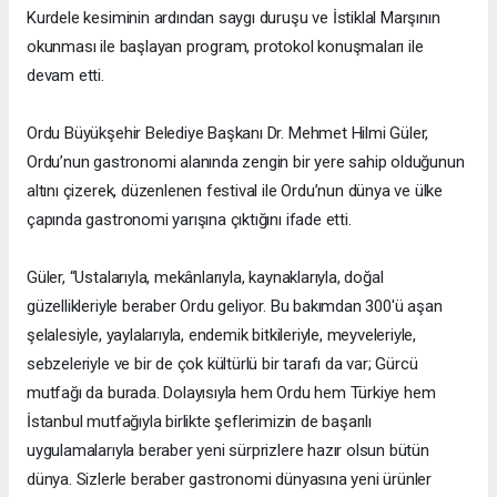
Kurdele kesiminin ardından saygı duruşu ve İstiklal Marşının
okunması ile başlayan program, protokol konuşmaları ile
devam etti.
Ordu Büyükşehir Belediye Başkanı Dr. Mehmet Hilmi Güler,
Ordu’nun gastronomi alanında zengin bir yere sahip olduğunun
altını çizerek, düzenlenen festival ile Ordu’nun dünya ve ülke
çapında gastronomi yarışına çıktığını ifade etti.
Güler, “Ustalarıyla, mekânlarıyla, kaynaklarıyla, doğal
güzellikleriyle beraber Ordu geliyor. Bu bakımdan 300'ü aşan
şelalesiyle, yaylalarıyla, endemik bitkileriyle, meyveleriyle,
sebzeleriyle ve bir de çok kültürlü bir tarafı da var; Gürcü
mutfağı da burada. Dolayısıyla hem Ordu hem Türkiye hem
İstanbul mutfağıyla birlikte şeflerimizin de başarılı
uygulamalarıyla beraber yeni sürprizlere hazır olsun bütün
dünya. Sizlerle beraber gastronomi dünyasına yeni ürünler