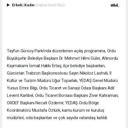
Erkek
|
Kadın
(Haberi Sesli Oku)
Tayfun Gürsoy Parkı’nda düzenlenen açılış programına, Ordu
Büyükşehir Belediye Başkanı Dr. Mehmet Hilmi Güler, Altınordu
Kaymakamı İsmail Hakkı Ertaş, ilçe belediye başkanları,
Gürcistan Trabzon Başkonsolosu Sayın Nikoloz Lashvili, İl
Kültür ve Turizm Müdürü Uğur Toparlak, YEDAŞ Genel Müdürü
Yunus Emre Bilgi, Ordu Ticaret ve Sanayi Odası Başkanı Adil
Levent Karlıbel, Ordu Ticaret Borsası Başkanı Ziver Kahraman,
ORDEF Başkanı Necati Özdemir, YEDAŞ Ordu Bölge
Koordinatörü Mustafa Öztürk, kamu kurum ve kuruluş
müdürleri, oda başkanları ve çok sayıda vatandaş katıldı.