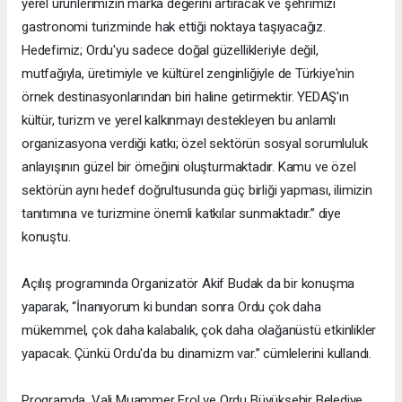
yerel ürünlerimizin marka değerini artıracak ve şehrimizi
gastronomi turizminde hak ettiği noktaya taşıyacağız.
Hedefimiz; Ordu'yu sadece doğal güzellikleriyle değil,
mutfağıyla, üretimiyle ve kültürel zenginliğiyle de Türkiye'nin
örnek destinasyonlarından biri haline getirmektir. YEDAŞ'ın
kültür, turizm ve yerel kalkınmayı destekleyen bu anlamlı
organizasyona verdiği katkı; özel sektörün sosyal sorumluluk
anlayışının güzel bir örneğini oluşturmaktadır. Kamu ve özel
sektörün aynı hedef doğrultusunda güç birliği yapması, ilimizin
tanıtımına ve turizmine önemli katkılar sunmaktadır.” diye
konuştu.
Açılış programında Organizatör Akif Budak da bir konuşma
yaparak, “İnanıyorum ki bundan sonra Ordu çok daha
mükemmel, çok daha kalabalık, çok daha olağanüstü etkinlikler
yapacak. Çünkü Ordu'da bu dinamizm var.” cümlelerini kullandı.
Programda, Vali Muammer Erol ve Ordu Büyükşehir Belediye