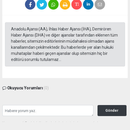
Anadolu Ajansı (AA), İhlas Haber Ajansı (İHA), Demirören
Haber Ajansı (DHA) ve diğer ajanslar tarafından eklenen tüm
haberler, sitemizin editörlerinin müdahalesi olmadan ajans
kanallarından çekilmektedir. Bu haberlerde yer alan hukuki
muhataplar haberi geçen ajanslar olup sitemizin hiç bir
editörü sorumlu tutulamaz...
Okuyucu Yorumları
(0)
Gönder
Yorum yazarak Topluluk Kuralları’nı kabul etmiş bulunuyor ve haberunye.com
sitesine yaptığınız yorumunuzla ilgili doğrudan veya dolaylı tüm sorumluluğu tek