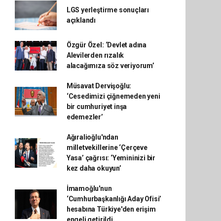
LGS yerleştirme sonuçları
açıklandı
Özgür Özel: ‘Devlet adına
Alevilerden rızalık
alacağımıza söz veriyorum’
Müsavat Dervişoğlu:
‘Cesedimizi çiğnemeden yeni
bir cumhuriyet inşa
edemezler’
Ağıralioğlu'ndan
milletvekillerine ‘Çerçeve
Yasa’ çağrısı: ‘Yemininizi bir
kez daha okuyun’
İmamoğlu'nun
‘Cumhurbaşkanlığı Aday Ofisi’
hesabına Türkiye'den erişim
engeli getirildi