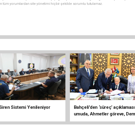
n tüm yorumlardan site yönetimi hiçbir şekilde sorumlu tutulamaz.
Siren Sistemi Yenileniyor
Bahçeli'den ‘süreç’ açıklaması
umuda, Ahmetler göreve, Dem
evine dönmeli’