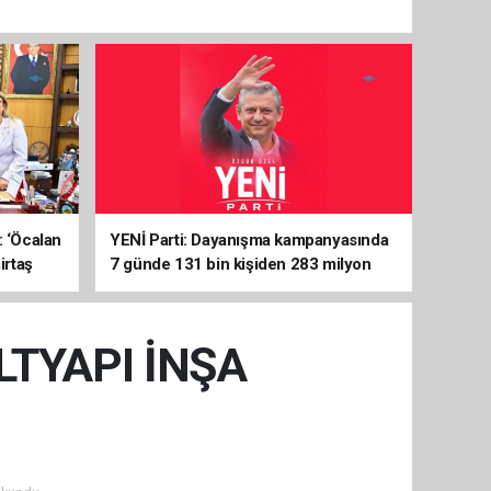
: ‘Öcalan
YENİ Parti: Dayanışma kampanyasında
irtaş
7 günde 131 bin kişiden 283 milyon
liralık destek
ALTYAPI İNŞA