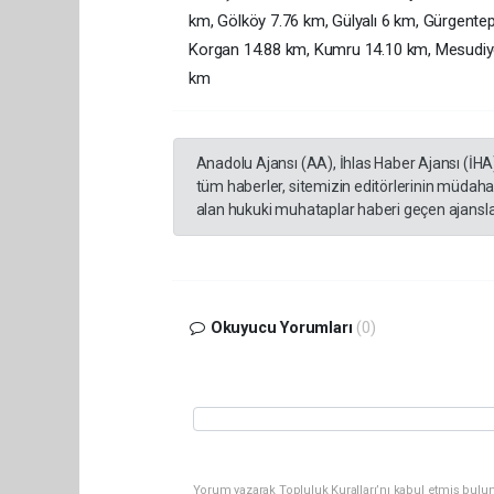
km, Gölköy 7.76 km, Gülyalı 6 km, Gürgente
Korgan 14.88 km, Kumru 14.10 km, Mesudiye
km
Anadolu Ajansı (AA), İhlas Haber Ajansı (İHA
tüm haberler, sitemizin editörlerinin müdaha
alan hukuki muhataplar haberi geçen ajanslar
Okuyucu Yorumları
(0)
Yorum yazarak Topluluk Kuralları’nı kabul etmiş bulu