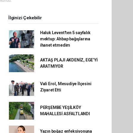
okundu.
İlginizi Çekebilir
Haluk Levent'ten 5 sayfalık
mektup: Ahbap bağışlarına
ihanet etmedim
AKTAŞ PLAJI AKDENİZ, EGE’Yİ
ARATMIYOR
Vali Erol, Mesudiye İlçesini
Ziyaret Etti
PERŞEMBE YEŞİLKÖY
MAHALLESİ ASFALTLANDI
Yazın boğaz enfeksiyonuna