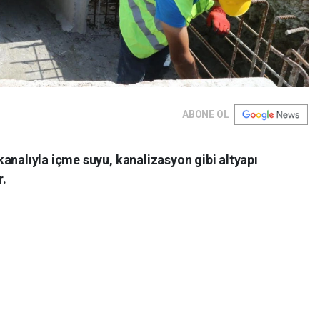
ABONE OL
analıyla içme suyu, kanalizasyon gibi altyapı
r.