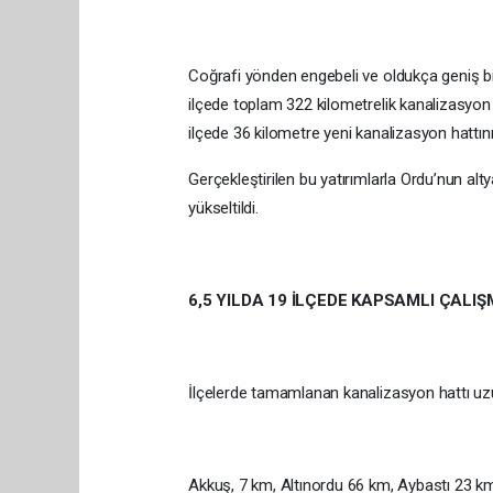
Coğrafi yönden engebeli ve oldukça geniş bi
ilçede toplam 322 kilometrelik kanalizasyon h
ilçede 36 kilometre yeni kanalizasyon hattını
Gerçekleştirilen bu yatırımlarla Ordu’nun alty
yükseltildi.
6,5 YILDA 19 İLÇEDE KAPSAMLI ÇALI
İlçelerde tamamlanan kanalizasyon hattı uzun
Akkuş, 7 km, Altınordu 66 km, Aybastı 23 k