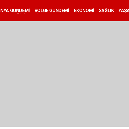
ÜNYA GÜNDEMİ
BÖLGE GÜNDEMİ
EKONOMİ
SAĞLIK
YAŞ
İLAN
EĞİTİM
SİYASET