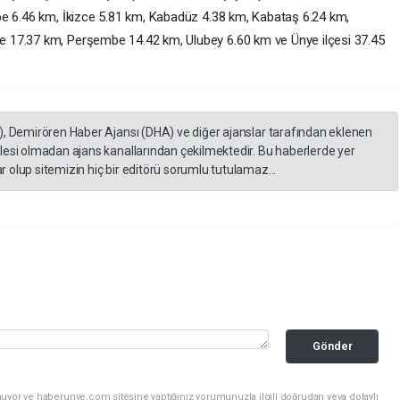
pe 6.46 km, İkizce 5.81 km, Kabadüz 4.38 km, Kabataş 6.24 km,
 17.37 km, Perşembe 14.42 km, Ulubey 6.60 km ve Ünye ilçesi 37.45
), Demirören Haber Ajansı (DHA) ve diğer ajanslar tarafından eklenen
lesi olmadan ajans kanallarından çekilmektedir. Bu haberlerde yer
 olup sitemizin hiç bir editörü sorumlu tutulamaz...
Gönder
nuyor ve haberunye.com sitesine yaptığınız yorumunuzla ilgili doğrudan veya dolaylı