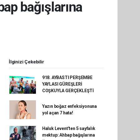
bap bağışlarına
İlginizi Çekebilir
918. AYBASTI PERŞEMBE
YAYLASI GÜREŞLERİ
COŞKUYLA GERÇEKLEŞTİ
Yazın boğaz enfeksiyonuna
yol açan 7 hata!
Haluk Levent'ten 5 sayfalık
mektup: Ahbap bağışlarına