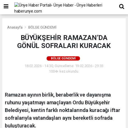
Anasayfa
BÖLGE GÜNDEMİ
BÜYÜKŞEHİR RAMAZAN’DA
GÖNÜL SOFRALARI KURACAK
BÖLGE GÜNDEMİ
18.02.2026 - 14:30, Güncelleme: 19.02.2026 - 23:33
1004+ kez okundu.
Ramazan ayının birlik, beraberlik ve dayanışma
ruhunu yaşatmayı amaçlayan Ordu Büyükşehir
Belediyesi, kentin farklı noktalarında kuracağı iftar
sofralarıyla vatandaşları aynı bereketli sofrada
buluşturacak.