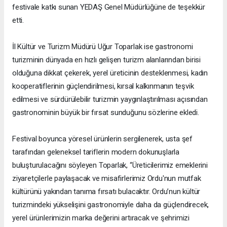
festivale katkı sunan YEDAŞ Genel Müdürlüğüne de teşekkür
etti.
İl Kültür ve Turizm Müdürü Uğur Toparlak ise gastronomi
turizminin dünyada en hızlı gelişen turizm alanlarından birisi
olduğuna dikkat çekerek, yerel üreticinin desteklenmesi, kadın
kooperatiflerinin güçlendirilmesi, kırsal kalkınmanın teşvik
edilmesi ve sürdürülebilir turizmin yaygınlaştırılması açısından
gastronominin büyük bir fırsat sunduğunu sözlerine ekledi.
Festival boyunca yöresel ürünlerin sergilenerek, usta şef
tarafından geleneksel tariflerin modern dokunuşlarla
buluşturulacağını söyleyen Toparlak, “Üreticilerimiz emeklerini
ziyaretçilerle paylaşacak ve misafirlerimiz Ordu'nun mutfak
kültürünü yakından tanıma fırsatı bulacaktır. Ordu’nun kültür
turizmindeki yükselişini gastronomiyle daha da güçlendirecek,
yerel ürünlerimizin marka değerini artıracak ve şehrimizi