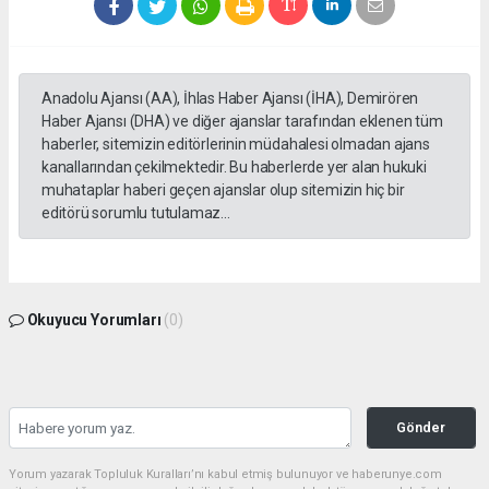
Anadolu Ajansı (AA), İhlas Haber Ajansı (İHA), Demirören
Haber Ajansı (DHA) ve diğer ajanslar tarafından eklenen tüm
haberler, sitemizin editörlerinin müdahalesi olmadan ajans
kanallarından çekilmektedir. Bu haberlerde yer alan hukuki
muhataplar haberi geçen ajanslar olup sitemizin hiç bir
editörü sorumlu tutulamaz...
Okuyucu Yorumları
(0)
Gönder
Yorum yazarak Topluluk Kuralları’nı kabul etmiş bulunuyor ve haberunye.com