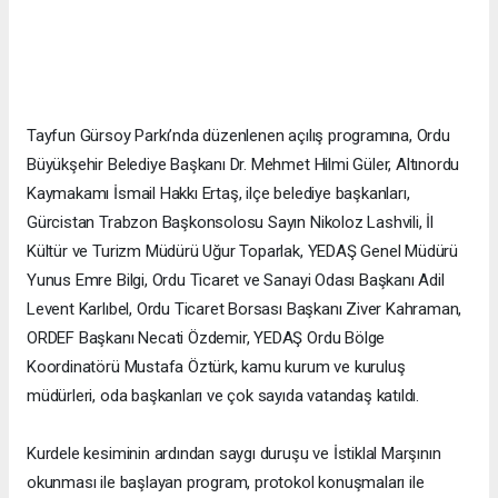
Tayfun Gürsoy Parkı’nda düzenlenen açılış programına, Ordu
Büyükşehir Belediye Başkanı Dr. Mehmet Hilmi Güler, Altınordu
Kaymakamı İsmail Hakkı Ertaş, ilçe belediye başkanları,
Gürcistan Trabzon Başkonsolosu Sayın Nikoloz Lashvili, İl
Kültür ve Turizm Müdürü Uğur Toparlak, YEDAŞ Genel Müdürü
Yunus Emre Bilgi, Ordu Ticaret ve Sanayi Odası Başkanı Adil
Levent Karlıbel, Ordu Ticaret Borsası Başkanı Ziver Kahraman,
ORDEF Başkanı Necati Özdemir, YEDAŞ Ordu Bölge
Koordinatörü Mustafa Öztürk, kamu kurum ve kuruluş
müdürleri, oda başkanları ve çok sayıda vatandaş katıldı.
Kurdele kesiminin ardından saygı duruşu ve İstiklal Marşının
okunması ile başlayan program, protokol konuşmaları ile