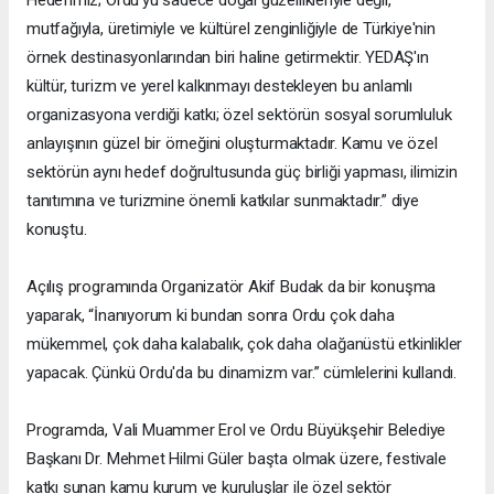
Hedefimiz; Ordu'yu sadece doğal güzellikleriyle değil,
mutfağıyla, üretimiyle ve kültürel zenginliğiyle de Türkiye'nin
örnek destinasyonlarından biri haline getirmektir. YEDAŞ'ın
kültür, turizm ve yerel kalkınmayı destekleyen bu anlamlı
organizasyona verdiği katkı; özel sektörün sosyal sorumluluk
anlayışının güzel bir örneğini oluşturmaktadır. Kamu ve özel
sektörün aynı hedef doğrultusunda güç birliği yapması, ilimizin
tanıtımına ve turizmine önemli katkılar sunmaktadır.” diye
konuştu.
Açılış programında Organizatör Akif Budak da bir konuşma
yaparak, “İnanıyorum ki bundan sonra Ordu çok daha
mükemmel, çok daha kalabalık, çok daha olağanüstü etkinlikler
yapacak. Çünkü Ordu'da bu dinamizm var.” cümlelerini kullandı.
Programda, Vali Muammer Erol ve Ordu Büyükşehir Belediye
Başkanı Dr. Mehmet Hilmi Güler başta olmak üzere, festivale
katkı sunan kamu kurum ve kuruluşlar ile özel sektör