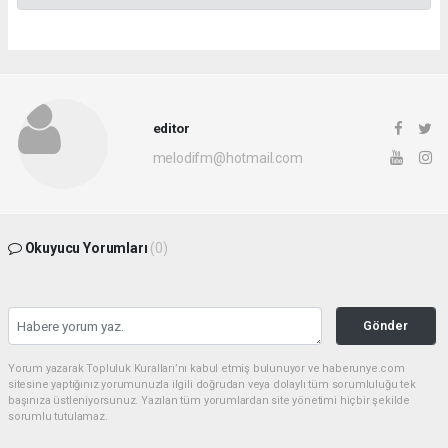
editor
melodifm@hotmail.com
Okuyucu Yorumları
(0)
Gönder
Yorum yazarak Topluluk Kuralları’nı kabul etmiş bulunuyor ve haberunye.com
sitesine yaptığınız yorumunuzla ilgili doğrudan veya dolaylı tüm sorumluluğu tek
başınıza üstleniyorsunuz. Yazılan tüm yorumlardan site yönetimi hiçbir şekilde
sorumlu tutulamaz.