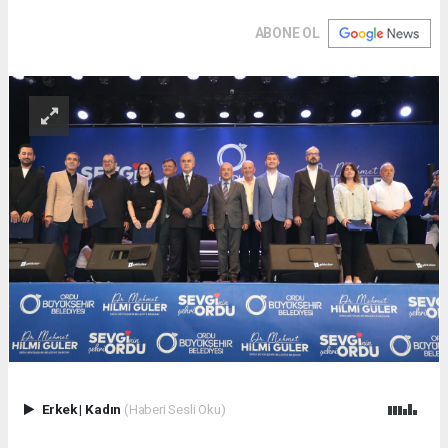
ABONE OL
Erkek
|
Kadın
(Haberi Sesli Oku)