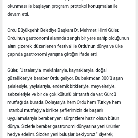
okunması ile başlayan program, protokol konuşmaları ile
devam etti.
Ordu Büyükşehir Belediye Başkanı Dr. Mehmet Hilmi Güler,
Ordu’nun gastronomi alanında zengin bir yere sahip olduğunun
altını çizerek, düzenlenen festival ile Ordu’nun dünya ve ülke
çapında gastronomi yarışına çıktığını ifade etti.
Güler, “Ustalarıyla, mekânlarıyla, kaynaklarıyla, doğal
güzellikleriyle beraber Ordu geliyor. Bu bakımdan 300'ü aşan
şelalesiyle, yaylalarıyla, endemik bitkileriyle, meyveleriyle,
sebzeleriyle ve bir de çok kültürlü bir tarafı da var; Gürcü
mutfağı da burada. Dolayısıyla hem Ordu hem Türkiye hem
İstanbul mutfağıyla birlikte şeflerimizin de başarılı
uygulamalarıyla beraber yeni sürprizlere hazır olsun bütün
dünya. Sizlerle beraber gastronomi dünyasına yeni ürünler
hediye edelim. Sizden yeni buluşlar bekliyoruz.” diyerek,