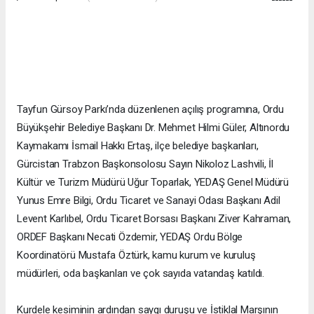
Tayfun Gürsoy Parkı’nda düzenlenen açılış programına, Ordu
Büyükşehir Belediye Başkanı Dr. Mehmet Hilmi Güler, Altınordu
Kaymakamı İsmail Hakkı Ertaş, ilçe belediye başkanları,
Gürcistan Trabzon Başkonsolosu Sayın Nikoloz Lashvili, İl
Kültür ve Turizm Müdürü Uğur Toparlak, YEDAŞ Genel Müdürü
Yunus Emre Bilgi, Ordu Ticaret ve Sanayi Odası Başkanı Adil
Levent Karlıbel, Ordu Ticaret Borsası Başkanı Ziver Kahraman,
ORDEF Başkanı Necati Özdemir, YEDAŞ Ordu Bölge
Koordinatörü Mustafa Öztürk, kamu kurum ve kuruluş
müdürleri, oda başkanları ve çok sayıda vatandaş katıldı.
Kurdele kesiminin ardından saygı duruşu ve İstiklal Marşının