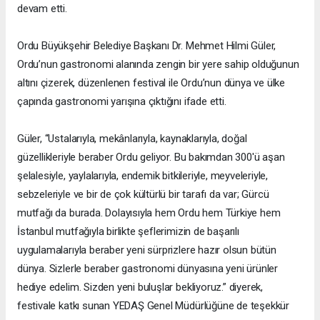
devam etti.
Ordu Büyükşehir Belediye Başkanı Dr. Mehmet Hilmi Güler,
Ordu’nun gastronomi alanında zengin bir yere sahip olduğunun
altını çizerek, düzenlenen festival ile Ordu’nun dünya ve ülke
çapında gastronomi yarışına çıktığını ifade etti.
Güler, “Ustalarıyla, mekânlarıyla, kaynaklarıyla, doğal
güzellikleriyle beraber Ordu geliyor. Bu bakımdan 300'ü aşan
şelalesiyle, yaylalarıyla, endemik bitkileriyle, meyveleriyle,
sebzeleriyle ve bir de çok kültürlü bir tarafı da var; Gürcü
mutfağı da burada. Dolayısıyla hem Ordu hem Türkiye hem
İstanbul mutfağıyla birlikte şeflerimizin de başarılı
uygulamalarıyla beraber yeni sürprizlere hazır olsun bütün
dünya. Sizlerle beraber gastronomi dünyasına yeni ürünler
hediye edelim. Sizden yeni buluşlar bekliyoruz.” diyerek,
festivale katkı sunan YEDAŞ Genel Müdürlüğüne de teşekkür