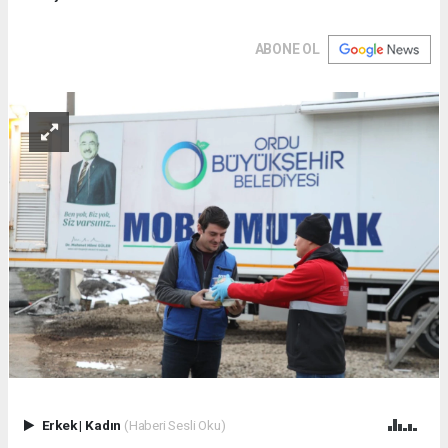
ABONE OL
Erkek
|
Kadın
(Haberi Sesli Oku)