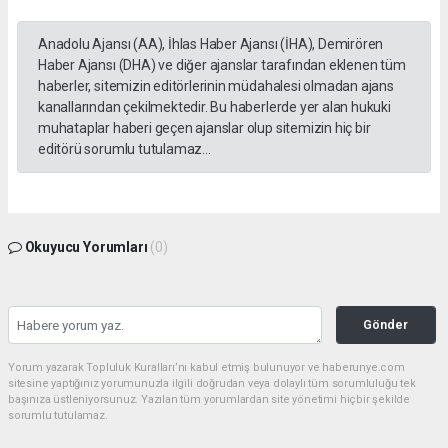
Anadolu Ajansı (AA), İhlas Haber Ajansı (İHA), Demirören
Haber Ajansı (DHA) ve diğer ajanslar tarafından eklenen tüm
haberler, sitemizin editörlerinin müdahalesi olmadan ajans
kanallarından çekilmektedir. Bu haberlerde yer alan hukuki
muhataplar haberi geçen ajanslar olup sitemizin hiç bir
editörü sorumlu tutulamaz...
Okuyucu Yorumları
(0)
Gönder
Yorum yazarak Topluluk Kuralları’nı kabul etmiş bulunuyor ve haberunye.com
sitesine yaptığınız yorumunuzla ilgili doğrudan veya dolaylı tüm sorumluluğu tek
başınıza üstleniyorsunuz. Yazılan tüm yorumlardan site yönetimi hiçbir şekilde
sorumlu tutulamaz.