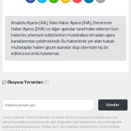
Anadolu Ajansı (AA), İhlas Haber Ajansı (İHA), Demirören
Haber Ajansı (DHA) ve diğer ajanslar tarafından eklenen tüm
haberler, sitemizin editörlerinin müdahalesi olmadan ajans
kanallarından çekilmektedir. Bu haberlerde yer alan hukuki
muhataplar haberi geçen ajanslar olup sitemizin hiç bir
editörü sorumlu tutulamaz...
Okuyucu Yorumları
(0)
Gönder
Yorum yazarak Topluluk Kuralları’nı kabul etmiş bulunuyor ve haberunye.com
sitesine yaptığınız yorumunuzla ilgili doğrudan veya dolaylı tüm sorumluluğu tek
başınıza üstleniyorsunuz. Yazılan tüm yorumlardan site yönetimi hiçbir şekilde