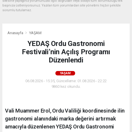
sitesine yaptığınız yorumunuzla ilgili doğrudan veya dolaylı tüm sorumluluğu tek
başınıza üstleniyorsunuz. Yazılan tüm yorumlardan site yönetimi hiçbir şekilde
sorumlu tutulamaz.
Anasayfa
YAŞAM
YEDAŞ Ordu Gastronomi
Festivali’nin Açılış Programı
Düzenlendi
YAŞAM
06.08.2026 - 15:35, Güncelleme: 01.08.2026 - 22:22
9860 kez okundu.
Vali Muammer Erol, Ordu Valiliği koordinesinde ilin
gastronomi alanındaki marka değerini artırmak
amacıyla düzenlenen YEDAŞ Ordu Gastronomi