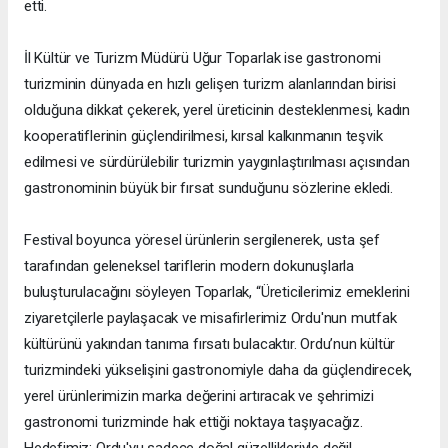
etti.
İl Kültür ve Turizm Müdürü Uğur Toparlak ise gastronomi
turizminin dünyada en hızlı gelişen turizm alanlarından birisi
olduğuna dikkat çekerek, yerel üreticinin desteklenmesi, kadın
kooperatiflerinin güçlendirilmesi, kırsal kalkınmanın teşvik
edilmesi ve sürdürülebilir turizmin yaygınlaştırılması açısından
gastronominin büyük bir fırsat sunduğunu sözlerine ekledi.
Festival boyunca yöresel ürünlerin sergilenerek, usta şef
tarafından geleneksel tariflerin modern dokunuşlarla
buluşturulacağını söyleyen Toparlak, “Üreticilerimiz emeklerini
ziyaretçilerle paylaşacak ve misafirlerimiz Ordu'nun mutfak
kültürünü yakından tanıma fırsatı bulacaktır. Ordu’nun kültür
turizmindeki yükselişini gastronomiyle daha da güçlendirecek,
yerel ürünlerimizin marka değerini artıracak ve şehrimizi
gastronomi turizminde hak ettiği noktaya taşıyacağız.