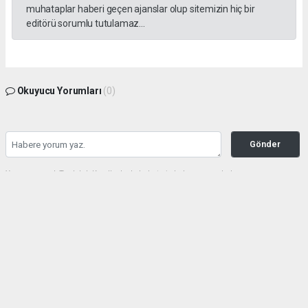
muhataplar haberi geçen ajanslar olup sitemizin hiç bir
editörü sorumlu tutulamaz...
Okuyucu Yorumları
(0)
Gönder
Yorum yazarak Topluluk Kuralları’nı kabul etmiş bulunuyor ve haberunye.com
sitesine yaptığınız yorumunuzla ilgili doğrudan veya dolaylı tüm sorumluluğu tek
başınıza üstleniyorsunuz. Yazılan tüm yorumlardan site yönetimi hiçbir şekilde
sorumlu tutulamaz.
haber paketi
haber scripti
haber yazılımı
Tüm hakları saklı tutulmaktadır.Copyright 2026©