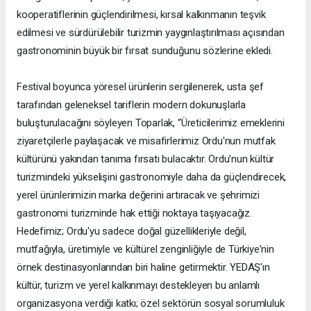
kooperatiflerinin güçlendirilmesi, kırsal kalkınmanın teşvik
edilmesi ve sürdürülebilir turizmin yaygınlaştırılması açısından
gastronominin büyük bir fırsat sunduğunu sözlerine ekledi.
Festival boyunca yöresel ürünlerin sergilenerek, usta şef
tarafından geleneksel tariflerin modern dokunuşlarla
buluşturulacağını söyleyen Toparlak, “Üreticilerimiz emeklerini
ziyaretçilerle paylaşacak ve misafirlerimiz Ordu'nun mutfak
kültürünü yakından tanıma fırsatı bulacaktır. Ordu’nun kültür
turizmindeki yükselişini gastronomiyle daha da güçlendirecek,
yerel ürünlerimizin marka değerini artıracak ve şehrimizi
gastronomi turizminde hak ettiği noktaya taşıyacağız.
Hedefimiz; Ordu'yu sadece doğal güzellikleriyle değil,
mutfağıyla, üretimiyle ve kültürel zenginliğiyle de Türkiye'nin
örnek destinasyonlarından biri haline getirmektir. YEDAŞ'ın
kültür, turizm ve yerel kalkınmayı destekleyen bu anlamlı
organizasyona verdiği katkı; özel sektörün sosyal sorumluluk