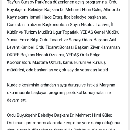
Tayfun Gürsoy Parkı’nda düzenlenen açılış programına, Ordu
Büyükşehir Belediye Başkanı Dr. Mehmet Hilmi Güler, Altınordu
Kaymakamı İsmail Hakkı Ertaş, ilçe belediye başkanları,
Gürcistan Trabzon Başkonsolosu Sayın Nikoloz Lashvili, İl
Kültür ve Turizm Müdürü Uğur Toparlak, YEDAŞ Genel Müdürü
Yunus Emre Bilgi, Ordu Ticaret ve Sanayi Odası Başkanı Adil
Levent Karlıbel, Ordu Ticaret Borsası Başkanı Ziver Kahraman,
ORDEF Başkanı Necati Özdemir, YEDAŞ Ordu Bölge
Koordinatörü Mustafa Öztürk, kamu kurum ve kuruluş
müdürleri, oda başkanları ve çok sayıda vatandaş katıldı.
Kurdele kesiminin ardından saygı duruşu ve İstiklal Marşının
okunması ile başlayan program, protokol konuşmaları ile
devam etti.
Ordu Büyükşehir Belediye Başkanı Dr. Mehmet Hilmi Güler,
Ordu’nun gastronomi alanında zengin bir yere sahip olduğunun