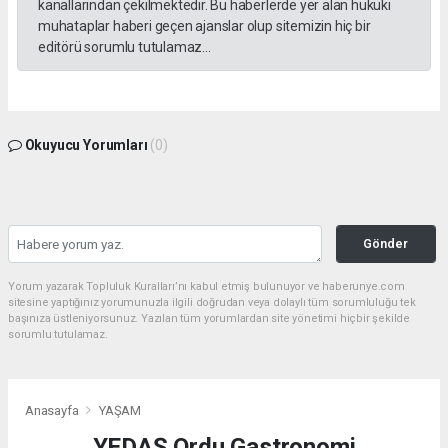
kanallarından çekilmektedir. Bu haberlerde yer alan hukuki
muhataplar haberi geçen ajanslar olup sitemizin hiç bir
editörü sorumlu tutulamaz...
Okuyucu Yorumları
(0)
Gönder
Yorum yazarak Topluluk Kuralları’nı kabul etmiş bulunuyor ve haberunye.com
sitesine yaptığınız yorumunuzla ilgili doğrudan veya dolaylı tüm sorumluluğu tek
başınıza üstleniyorsunuz. Yazılan tüm yorumlardan site yönetimi hiçbir şekilde
sorumlu tutulamaz.
Anasayfa
YAŞAM
YEDAŞ Ordu Gastronomi