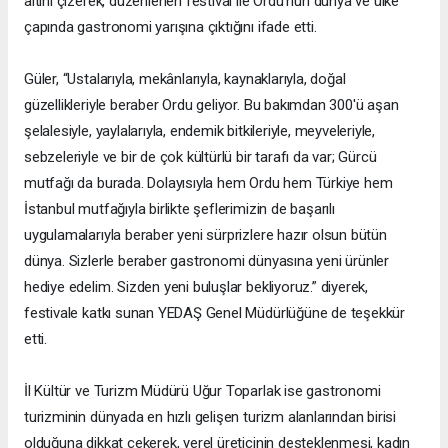
altını çizerek, düzenlenen festival ile Ordu’nun dünya ve ülke
çapında gastronomi yarışına çıktığını ifade etti.
Güler, “Ustalarıyla, mekânlarıyla, kaynaklarıyla, doğal
güzellikleriyle beraber Ordu geliyor. Bu bakımdan 300'ü aşan
şelalesiyle, yaylalarıyla, endemik bitkileriyle, meyveleriyle,
sebzeleriyle ve bir de çok kültürlü bir tarafı da var; Gürcü
mutfağı da burada. Dolayısıyla hem Ordu hem Türkiye hem
İstanbul mutfağıyla birlikte şeflerimizin de başarılı
uygulamalarıyla beraber yeni sürprizlere hazır olsun bütün
dünya. Sizlerle beraber gastronomi dünyasına yeni ürünler
hediye edelim. Sizden yeni buluşlar bekliyoruz.” diyerek,
festivale katkı sunan YEDAŞ Genel Müdürlüğüne de teşekkür
etti.
İl Kültür ve Turizm Müdürü Uğur Toparlak ise gastronomi
turizminin dünyada en hızlı gelişen turizm alanlarından birisi
olduğuna dikkat çekerek, yerel üreticinin desteklenmesi, kadın