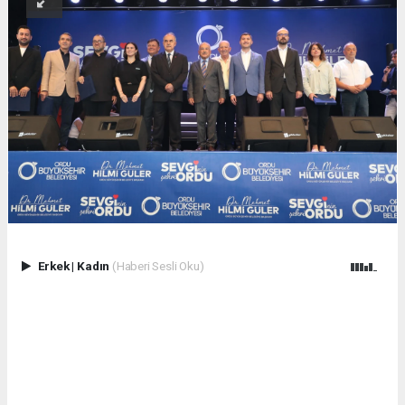
Erkek
|
Kadın
(Haberi Sesli Oku)