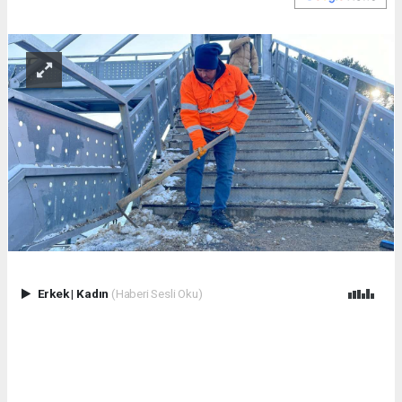
Erkek
|
Kadın
(Haberi Sesli Oku)