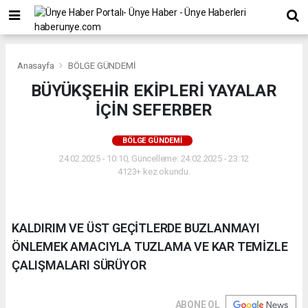
Anasayfa
BÖLGE GÜNDEMİ
BÜYÜKŞEHİR EKİPLERİ YAYALAR
İÇİN SEFERBER
BÖLGE GÜNDEMİ
24.02.2025 - 10:10, Güncelleme: 24.02.2025 - 23:12
4123+ kez okundu.
KALDIRIM VE ÜST GEÇİTLERDE BUZLANMAYI
ÖNLEMEK AMACIYLA TUZLAMA VE KAR TEMİZLE
ÇALIŞMALARI SÜRÜYOR
ABONE OL