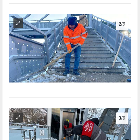
2
/9
3
/9