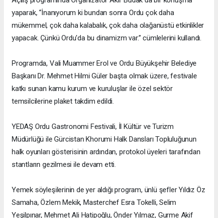
yaparak, “İnanıyorum ki bundan sonra Ordu çok daha
mükemmel, çok daha kalabalık, çok daha olağanüstü etkinlikler
yapacak. Çünkü Ordu'da bu dinamizm var.” cümlelerini kullandı.
Programda, Vali Muammer Erol ve Ordu Büyükşehir Belediye
Başkanı Dr. Mehmet Hilmi Güler başta olmak üzere, festivale
katkı sunan kamu kurum ve kuruluşlar ile özel sektör
temsilcilerine plaket takdim edildi.
YEDAŞ Ordu Gastronomi Festivali, İl Kültür ve Turizm
Müdürlüğü ile Gürcistan Khorumi Halk Dansları Topluluğunun
halk oyunları gösterisinin ardından, protokol üyeleri tarafından
stantların gezilmesi ile devam etti.
Yemek söyleşilerinin de yer aldığı program, ünlü şefler Yıldız Öz
Samaha, Özlem Mekik, Masterchef Esra Tokelli, Selim
Yeşilpınar, Mehmet Ali Hatipoğlu, Önder Yılmaz, Gurme Akif