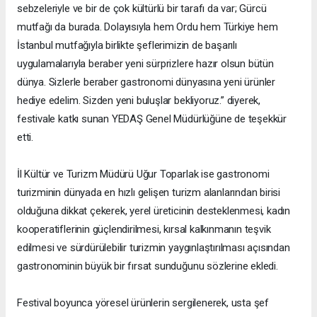
sebzeleriyle ve bir de çok kültürlü bir tarafı da var; Gürcü
mutfağı da burada. Dolayısıyla hem Ordu hem Türkiye hem
İstanbul mutfağıyla birlikte şeflerimizin de başarılı
uygulamalarıyla beraber yeni sürprizlere hazır olsun bütün
dünya. Sizlerle beraber gastronomi dünyasına yeni ürünler
hediye edelim. Sizden yeni buluşlar bekliyoruz.” diyerek,
festivale katkı sunan YEDAŞ Genel Müdürlüğüne de teşekkür
etti.
İl Kültür ve Turizm Müdürü Uğur Toparlak ise gastronomi
turizminin dünyada en hızlı gelişen turizm alanlarından birisi
olduğuna dikkat çekerek, yerel üreticinin desteklenmesi, kadın
kooperatiflerinin güçlendirilmesi, kırsal kalkınmanın teşvik
edilmesi ve sürdürülebilir turizmin yaygınlaştırılması açısından
gastronominin büyük bir fırsat sunduğunu sözlerine ekledi.
Festival boyunca yöresel ürünlerin sergilenerek, usta şef