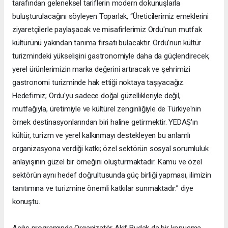
tarafından geleneksel tariflerin modern dokunuşlarla
buluşturulacağını söyleyen Toparlak, “Üreticilerimiz emeklerini
ziyaretçilerle paylaşacak ve misafirlerimiz Ordu'nun mutfak
kültürünü yakından tanıma fırsatı bulacaktır. Ordu’nun kültür
turizmindeki yükselişini gastronomiyle daha da güçlendirecek,
yerel ürünlerimizin marka değerini artıracak ve şehrimizi
gastronomi turizminde hak ettiği noktaya taşıyacağız.
Hedefimiz; Ordu'yu sadece doğal güzellikleriyle değil,
mutfağıyla, üretimiyle ve kültürel zenginliğiyle de Türkiye'nin
örnek destinasyonlarından biri haline getirmektir. YEDAŞ'ın
kültür, turizm ve yerel kalkınmayı destekleyen bu anlamlı
organizasyona verdiği katkı; özel sektörün sosyal sorumluluk
anlayışının güzel bir örneğini oluşturmaktadır. Kamu ve özel
sektörün aynı hedef doğrultusunda güç birliği yapması, ilimizin
tanıtımına ve turizmine önemli katkılar sunmaktadır.” diye
konuştu.
Açılış programında Organizatör Akif Budak da bir konuşma