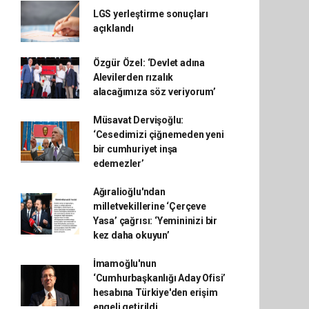
LGS yerleştirme sonuçları
açıklandı
Özgür Özel: ‘Devlet adına
Alevilerden rızalık
alacağımıza söz veriyorum’
Müsavat Dervişoğlu:
‘Cesedimizi çiğnemeden yeni
bir cumhuriyet inşa
edemezler’
Ağıralioğlu'ndan
milletvekillerine ‘Çerçeve
Yasa’ çağrısı: ‘Yemininizi bir
kez daha okuyun’
İmamoğlu'nun
‘Cumhurbaşkanlığı Aday Ofisi’
hesabına Türkiye'den erişim
engeli getirildi