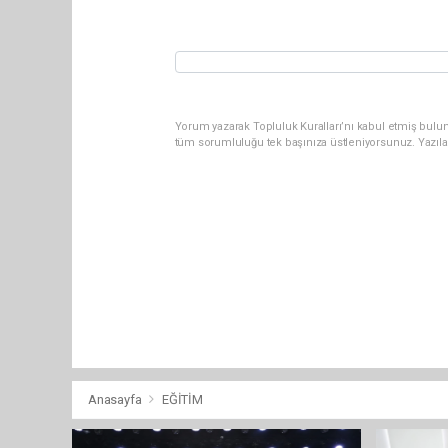
Yorum yazarak Topluluk Kuralları’nı kabul etmiş bulu
tüm sorumluluğu tek başınıza üstleniyorsunuz. Yazıla
Anasayfa
EĞİTİM