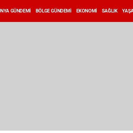
ÜNYA GÜNDEMİ
BÖLGE GÜNDEMİ
EKONOMİ
SAĞLIK
YAŞ
İLAN
EĞİTİM
SİYASET