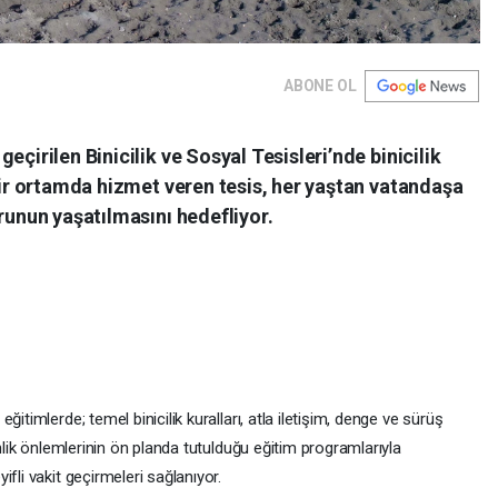
ABONE OL
eçirilen Binicilik ve Sosyal Tesisleri’nde binicilik
 bir ortamda hizmet veren tesis, her yaştan vatandaşa
orunun yaşatılmasını hedefliyor.
itimlerde; temel binicilik kuralları, atla iletişim, denge ve sürüş
enlik önlemlerinin ön planda tutulduğu eğitim programlarıyla
fli vakit geçirmeleri sağlanıyor.