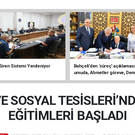
Siren Sistemi Yenileniyor
Bahçeli'den ‘süreç’ açıklaması
umuda, Ahmetler göreve, Dem
evine dönmeli’
VE SOSYAL TESİSLERİ’ND
EĞİTİMLERİ BAŞLADI