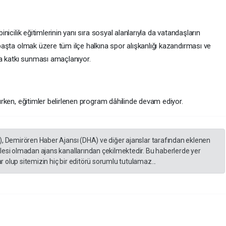
binicilik eğitimlerinin yanı sıra sosyal alanlarıyla da vatandaşların
r başta olmak üzere tüm ilçe halkına spor alışkanlığı kazandırması ve
a katkı sunması amaçlanıyor.
olurken, eğitimler belirlenen program dâhilinde devam ediyor.
), Demirören Haber Ajansı (DHA) ve diğer ajanslar tarafından eklenen
lesi olmadan ajans kanallarından çekilmektedir. Bu haberlerde yer
 olup sitemizin hiç bir editörü sorumlu tutulamaz...