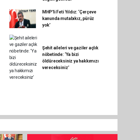
MHP'li Feti Yıldız: ‘Çerçeve
kanunda mutabıkız, pürüz
yok’
Şehit aileleri ve gaziler açlık
nöbetinde: ‘Ya bizi
öldüreceksiniz ya hakkımızı
vereceksiniz’