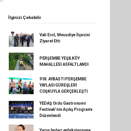
du.
İlginizi Çekebilir
Vali Erol, Mesudiye İlçesini
Ziyaret Etti
PERŞEMBE YEŞİLKÖY
MAHALLESİ ASFALTLANDI
918. AYBASTI PERŞEMBE
YAYLASI GÜREŞLERİ
COŞKUYLA GERÇEKLEŞTİ
YEDAŞ Ordu Gastronomi
Festivali’nin Açılış Programı
Düzenlendi
Yazın boğaz enfeksiyonuna