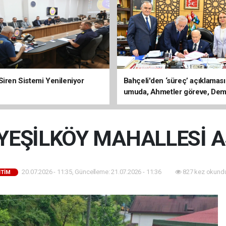
Siren Sistemi Yenileniyor
Bahçeli'den ‘süreç’ açıklaması
umuda, Ahmetler göreve, Dem
evine dönmeli’
YEŞİLKÖY MAHALLESİ A
20.07.2026 - 11:35, Güncelleme: 21.07.2026 - 11:36
827 kez okundu
İTİM