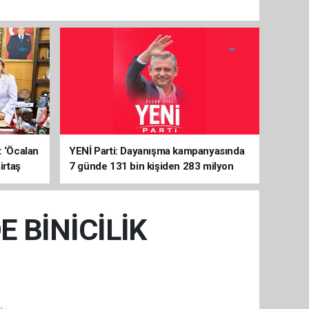
: ‘Öcalan
YENİ Parti: Dayanışma kampanyasında
irtaş
7 günde 131 bin kişiden 283 milyon
liralık destek
E BİNİCİLİK