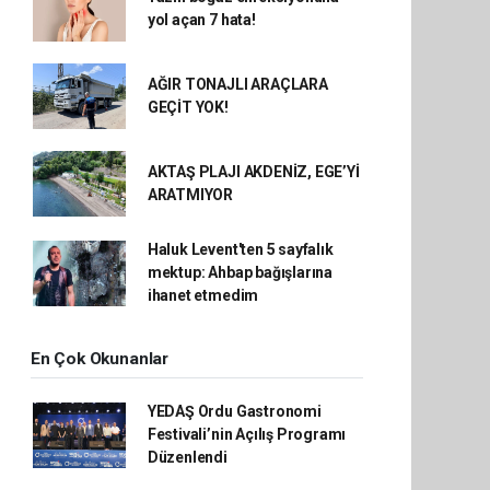
yol açan 7 hata!
AĞIR TONAJLI ARAÇLARA
GEÇİT YOK!
AKTAŞ PLAJI AKDENİZ, EGE’Yİ
ARATMIYOR
Haluk Levent'ten 5 sayfalık
mektup: Ahbap bağışlarına
ihanet etmedim
En Çok Okunanlar
YEDAŞ Ordu Gastronomi
Festivali’nin Açılış Programı
Düzenlendi