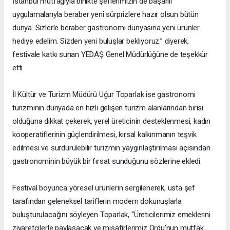
İstanbul mutfağıyla birlikte şeflerimizin de başarılı
uygulamalarıyla beraber yeni sürprizlere hazır olsun bütün
dünya. Sizlerle beraber gastronomi dünyasına yeni ürünler
hediye edelim. Sizden yeni buluşlar bekliyoruz.” diyerek,
festivale katkı sunan YEDAŞ Genel Müdürlüğüne de teşekkür
etti.
İl Kültür ve Turizm Müdürü Uğur Toparlak ise gastronomi
turizminin dünyada en hızlı gelişen turizm alanlarından birisi
olduğuna dikkat çekerek, yerel üreticinin desteklenmesi, kadın
kooperatiflerinin güçlendirilmesi, kırsal kalkınmanın teşvik
edilmesi ve sürdürülebilir turizmin yaygınlaştırılması açısından
gastronominin büyük bir fırsat sunduğunu sözlerine ekledi.
Festival boyunca yöresel ürünlerin sergilenerek, usta şef
tarafından geleneksel tariflerin modern dokunuşlarla
buluşturulacağını söyleyen Toparlak, “Üreticilerimiz emeklerini
ziyaretçilerle paylaşacak ve misafirlerimiz Ordu'nun mutfak