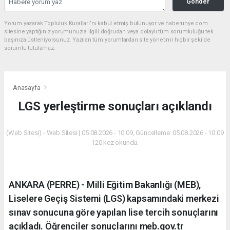
Gönder
Yorum yazarak Topluluk Kuralları’nı kabul etmiş bulunuyor ve haberunye.com
sitesine yaptığınız yorumunuzla ilgili doğrudan veya dolaylı tüm sorumluluğu tek
başınıza üstleniyorsunuz. Yazılan tüm yorumlardan site yönetimi hiçbir şekilde
sorumlu tutulamaz.
Anasayfa
LGS yerleştirme sonuçları açıklandı
(Web Sitesi) - Web Sitesi | 05.08.2026 - 10:09, Güncelleme: 05.08.2026 - 10:09
120 kez okundu.
ANKARA (PERRE) - Milli Eğitim Bakanlığı (MEB),
Liselere Geçiş Sistemi (LGS) kapsamındaki merkezi
sınav sonucuna göre yapılan lise tercih sonuçlarını
açıkladı. Öğrenciler sonuçlarını meb.gov.tr