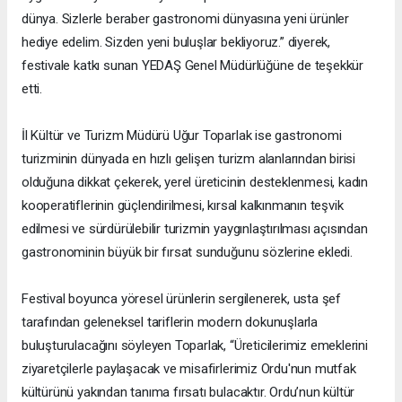
dünya. Sizlerle beraber gastronomi dünyasına yeni ürünler
hediye edelim. Sizden yeni buluşlar bekliyoruz.” diyerek,
festivale katkı sunan YEDAŞ Genel Müdürlüğüne de teşekkür
etti.
İl Kültür ve Turizm Müdürü Uğur Toparlak ise gastronomi
turizminin dünyada en hızlı gelişen turizm alanlarından birisi
olduğuna dikkat çekerek, yerel üreticinin desteklenmesi, kadın
kooperatiflerinin güçlendirilmesi, kırsal kalkınmanın teşvik
edilmesi ve sürdürülebilir turizmin yaygınlaştırılması açısından
gastronominin büyük bir fırsat sunduğunu sözlerine ekledi.
Festival boyunca yöresel ürünlerin sergilenerek, usta şef
tarafından geleneksel tariflerin modern dokunuşlarla
buluşturulacağını söyleyen Toparlak, “Üreticilerimiz emeklerini
ziyaretçilerle paylaşacak ve misafirlerimiz Ordu'nun mutfak
kültürünü yakından tanıma fırsatı bulacaktır. Ordu’nun kültür