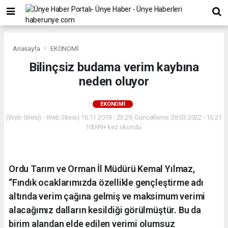
Anasayfa
EKONOMİ
Bilinçsiz budama verim kaybına
neden oluyor
EKONOMİ
(Web Sitesi) - Web Sitesi | 16.11.2019 - 23:29, Güncelleme: 28.03.2022 - 16:21
10099+ kez okundu.
Ordu Tarım ve Orman İl Müdürü Kemal Yılmaz,
“Fındık ocaklarımızda özellikle gençleştirme adı
altında verim çağına gelmiş ve maksimum verimi
alacağımız dalların kesildiği görülmüştür. Bu da
birim alandan elde edilen verimi olumsuz