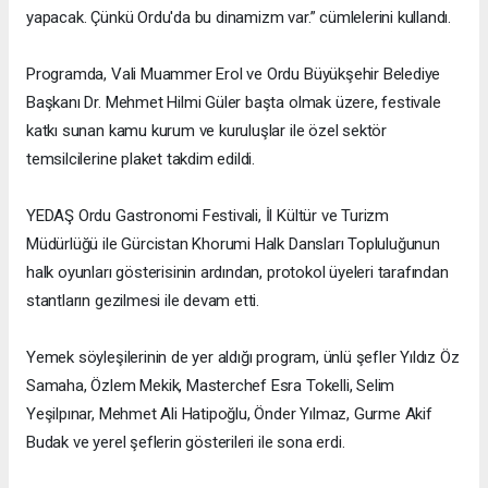
yapacak. Çünkü Ordu'da bu dinamizm var.” cümlelerini kullandı.
Programda, Vali Muammer Erol ve Ordu Büyükşehir Belediye
Başkanı Dr. Mehmet Hilmi Güler başta olmak üzere, festivale
katkı sunan kamu kurum ve kuruluşlar ile özel sektör
temsilcilerine plaket takdim edildi.
YEDAŞ Ordu Gastronomi Festivali, İl Kültür ve Turizm
Müdürlüğü ile Gürcistan Khorumi Halk Dansları Topluluğunun
halk oyunları gösterisinin ardından, protokol üyeleri tarafından
stantların gezilmesi ile devam etti.
Yemek söyleşilerinin de yer aldığı program, ünlü şefler Yıldız Öz
Samaha, Özlem Mekik, Masterchef Esra Tokelli, Selim
Yeşilpınar, Mehmet Ali Hatipoğlu, Önder Yılmaz, Gurme Akif
Budak ve yerel şeflerin gösterileri ile sona erdi.