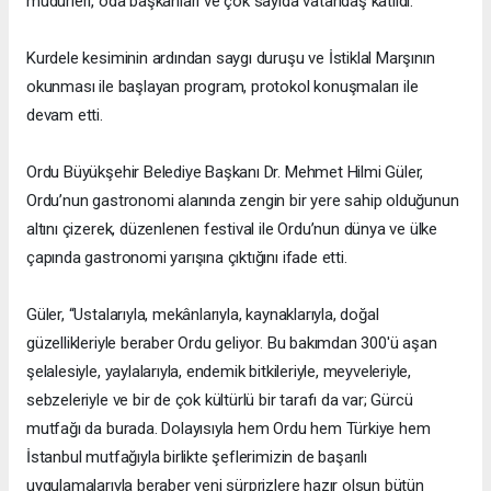
müdürleri, oda başkanları ve çok sayıda vatandaş katıldı.
Kurdele kesiminin ardından saygı duruşu ve İstiklal Marşının
okunması ile başlayan program, protokol konuşmaları ile
devam etti.
Ordu Büyükşehir Belediye Başkanı Dr. Mehmet Hilmi Güler,
Ordu’nun gastronomi alanında zengin bir yere sahip olduğunun
altını çizerek, düzenlenen festival ile Ordu’nun dünya ve ülke
çapında gastronomi yarışına çıktığını ifade etti.
Güler, “Ustalarıyla, mekânlarıyla, kaynaklarıyla, doğal
güzellikleriyle beraber Ordu geliyor. Bu bakımdan 300'ü aşan
şelalesiyle, yaylalarıyla, endemik bitkileriyle, meyveleriyle,
sebzeleriyle ve bir de çok kültürlü bir tarafı da var; Gürcü
mutfağı da burada. Dolayısıyla hem Ordu hem Türkiye hem
İstanbul mutfağıyla birlikte şeflerimizin de başarılı
uygulamalarıyla beraber yeni sürprizlere hazır olsun bütün