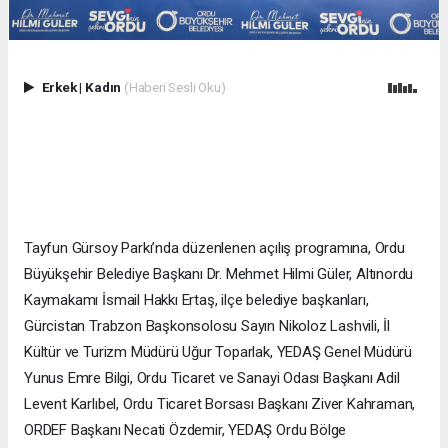
Erkek
|
Kadın
(Haberi Sesli Oku)
Tayfun Gürsoy Parkı’nda düzenlenen açılış programına, Ordu
Büyükşehir Belediye Başkanı Dr. Mehmet Hilmi Güler, Altınordu
Kaymakamı İsmail Hakkı Ertaş, ilçe belediye başkanları,
Gürcistan Trabzon Başkonsolosu Sayın Nikoloz Lashvili, İl
Kültür ve Turizm Müdürü Uğur Toparlak, YEDAŞ Genel Müdürü
Yunus Emre Bilgi, Ordu Ticaret ve Sanayi Odası Başkanı Adil
Levent Karlıbel, Ordu Ticaret Borsası Başkanı Ziver Kahraman,
ORDEF Başkanı Necati Özdemir, YEDAŞ Ordu Bölge