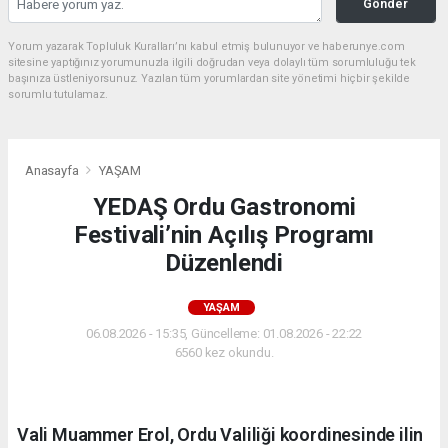
Gönder
Yorum yazarak Topluluk Kuralları’nı kabul etmiş bulunuyor ve haberunye.com
sitesine yaptığınız yorumunuzla ilgili doğrudan veya dolaylı tüm sorumluluğu tek
başınıza üstleniyorsunuz. Yazılan tüm yorumlardan site yönetimi hiçbir şekilde
sorumlu tutulamaz.
Anasayfa
YAŞAM
YEDAŞ Ordu Gastronomi
Festivali’nin Açılış Programı
Düzenlendi
YAŞAM
06.08.2026 - 15:35, Güncelleme: 01.08.2026 - 22:22
6560 kez okundu.
Vali Muammer Erol, Ordu Valiliği koordinesinde ilin