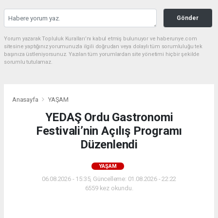
Gönder
Yorum yazarak Topluluk Kuralları’nı kabul etmiş bulunuyor ve haberunye.com
sitesine yaptığınız yorumunuzla ilgili doğrudan veya dolaylı tüm sorumluluğu tek
başınıza üstleniyorsunuz. Yazılan tüm yorumlardan site yönetimi hiçbir şekilde
sorumlu tutulamaz.
Anasayfa
YAŞAM
YEDAŞ Ordu Gastronomi
Festivali’nin Açılış Programı
Düzenlendi
YAŞAM
06.08.2026 - 15:35, Güncelleme: 01.08.2026 - 22:22
6559 kez okundu.