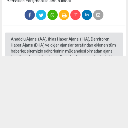
Yemekleri Yarışması ile son bulacak.
Anadolu Ajansı (AA), İhlas Haber Ajansı (İHA), Demirören
Haber Ajansı (DHA) ve diğer ajanslar tarafından eklenen tüm
haberler, sitemizin editörlerinin müdahalesi olmadan ajans
kanallarından çekilmektedir. Bu haberlerde yer alan hukuki
muhataplar haberi geçen ajanslar olup sitemizin hiç bir
editörü sorumlu tutulamaz...
Okuyucu Yorumları
(0)
Gönder