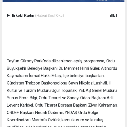
Erkek
|
Kadın
(Haberi Sesli Oku)
Tayfun Gürsoy Parkı’nda düzenlenen açılış programına, Ordu
Büyükşehir Belediye Başkanı Dr. Mehmet Hilmi Güler, Altınordu
Kaymakamı İsmail Hakkı Ertaş, ilçe belediye başkanları,
Gürcistan Trabzon Başkonsolosu Sayın Nikoloz Lashvili, İl
Kültür ve Turizm Müdürü Uğur Toparlak, YEDAŞ Genel Müdürü
Yunus Emre Bilgi, Ordu Ticaret ve Sanayi Odası Başkanı Adil
Levent Karlıbel, Ordu Ticaret Borsası Başkanı Ziver Kahraman,
ORDEF Başkanı Necati Özdemir, YEDAŞ Ordu Bölge
Koordinatörü Mustafa Öztürk, kamu kurum ve kuruluş