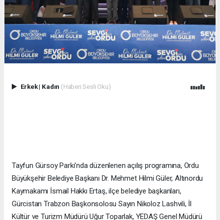
Erkek
|
Kadın
(Haberi Sesli Oku)
Tayfun Gürsoy Parkı’nda düzenlenen açılış programına, Ordu
Büyükşehir Belediye Başkanı Dr. Mehmet Hilmi Güler, Altınordu
Kaymakamı İsmail Hakkı Ertaş, ilçe belediye başkanları,
Gürcistan Trabzon Başkonsolosu Sayın Nikoloz Lashvili, İl
Kültür ve Turizm Müdürü Uğur Toparlak, YEDAŞ Genel Müdürü