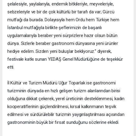
şelalesiyle, yaylalarıyla, endemik bitkileriyle, meyveleriyle,
sebzeleriyle ve bir de çok kültürlü bir tarafı da var; Gürcü
mutfağı da burada. Dolayısıyla hem Ordu hem Türkiye hem
İstanbul mutfağıyla birlikte şeflerimizin de başarılı
uygulamalarıyla beraber yeni sürprizlere hazır olsun bütün
dünya. Sizlerle beraber gastronomi dünyasına yeni ürünler
hediye edelim. Sizden yeni buluşlar bekliyoruz.” diyerek,
festivale katkı sunan YEDAŞ Genel Müdürlüğüne de teşekkür
etti.
İl Kültür ve Turizm Müdürü Uğur Toparlak ise gastronomi
turizminin dünyada en hızlı gelişen turizm alanlarından birisi
olduğuna dikkat çekerek, yerel üreticinin desteklenmesi, kadın
kooperatiflerinin güçlendirilmesi, kırsal kalkınmanın teşvik
edilmesi ve sürdürülebilir turizmin yaygınlaştırılması açısından
gastronominin büyük bir fırsat sunduğunu sözlerine ekledi.