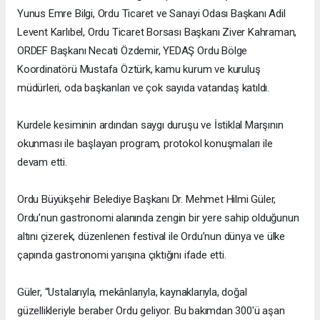
Yunus Emre Bilgi, Ordu Ticaret ve Sanayi Odası Başkanı Adil
Levent Karlıbel, Ordu Ticaret Borsası Başkanı Ziver Kahraman,
ORDEF Başkanı Necati Özdemir, YEDAŞ Ordu Bölge
Koordinatörü Mustafa Öztürk, kamu kurum ve kuruluş
müdürleri, oda başkanları ve çok sayıda vatandaş katıldı.
Kurdele kesiminin ardından saygı duruşu ve İstiklal Marşının
okunması ile başlayan program, protokol konuşmaları ile
devam etti.
Ordu Büyükşehir Belediye Başkanı Dr. Mehmet Hilmi Güler,
Ordu’nun gastronomi alanında zengin bir yere sahip olduğunun
altını çizerek, düzenlenen festival ile Ordu’nun dünya ve ülke
çapında gastronomi yarışına çıktığını ifade etti.
Güler, “Ustalarıyla, mekânlarıyla, kaynaklarıyla, doğal
güzellikleriyle beraber Ordu geliyor. Bu bakımdan 300'ü aşan