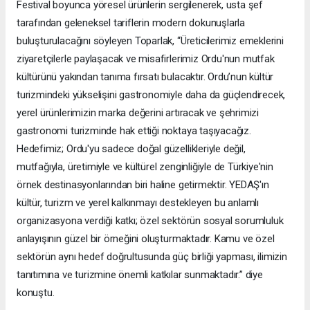
Festival boyunca yöresel ürünlerin sergilenerek, usta şef
tarafından geleneksel tariflerin modern dokunuşlarla
buluşturulacağını söyleyen Toparlak, “Üreticilerimiz emeklerini
ziyaretçilerle paylaşacak ve misafirlerimiz Ordu'nun mutfak
kültürünü yakından tanıma fırsatı bulacaktır. Ordu’nun kültür
turizmindeki yükselişini gastronomiyle daha da güçlendirecek,
yerel ürünlerimizin marka değerini artıracak ve şehrimizi
gastronomi turizminde hak ettiği noktaya taşıyacağız.
Hedefimiz; Ordu'yu sadece doğal güzellikleriyle değil,
mutfağıyla, üretimiyle ve kültürel zenginliğiyle de Türkiye'nin
örnek destinasyonlarından biri haline getirmektir. YEDAŞ'ın
kültür, turizm ve yerel kalkınmayı destekleyen bu anlamlı
organizasyona verdiği katkı; özel sektörün sosyal sorumluluk
anlayışının güzel bir örneğini oluşturmaktadır. Kamu ve özel
sektörün aynı hedef doğrultusunda güç birliği yapması, ilimizin
tanıtımına ve turizmine önemli katkılar sunmaktadır.” diye
konuştu.