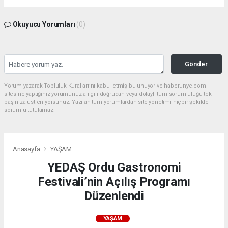
Okuyucu Yorumları
(0)
Gönder
Yorum yazarak Topluluk Kuralları’nı kabul etmiş bulunuyor ve haberunye.com
sitesine yaptığınız yorumunuzla ilgili doğrudan veya dolaylı tüm sorumluluğu tek
başınıza üstleniyorsunuz. Yazılan tüm yorumlardan site yönetimi hiçbir şekilde
sorumlu tutulamaz.
Anasayfa
YAŞAM
YEDAŞ Ordu Gastronomi
Festivali’nin Açılış Programı
Düzenlendi
YAŞAM