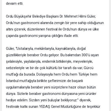
devam etti.
Ordu Büyükşehir Belediye Başkanı Dr. Mehmet Hilmi Güler,
Ordu’nun gastronomi alanında zengin bir yere sahip olduğunun
altını çizerek, düzenlenen festival ile Ordu’nun dünya ve ülke
çapında gastronomi yarışına çıktığını ifade etti.
Güler, “Ustalarıyla, mekânlarıyla, kaynaklarıyla, doğal
güzellikleriyle beraber Ordu geliyor. Bu bakımdan 300'ü aşan
şelalesiyle, yaylalarıyla, endemik bitkileriyle, meyveleriyle,
sebzeleriyle ve bir de çok kültürlü bir tarafı da var; Gürcü
mutfağı da burada. Dolayısıyla hem Ordu hem Türkiye hem
İstanbul mutfağıyla birlikte şeflerimizin de başarılı
uygulamalarıyla beraber yeni sürprizlere hazır olsun bütün
dünya. Sizlerle beraber gastronomi dünyasına yeni ürünler
hediye edelim. Sizden yeni buluşlar bekliyoruz.” diyerek,
festivale katkı sunan YEDAŞ Genel Müdürlüğüne de teşekkür