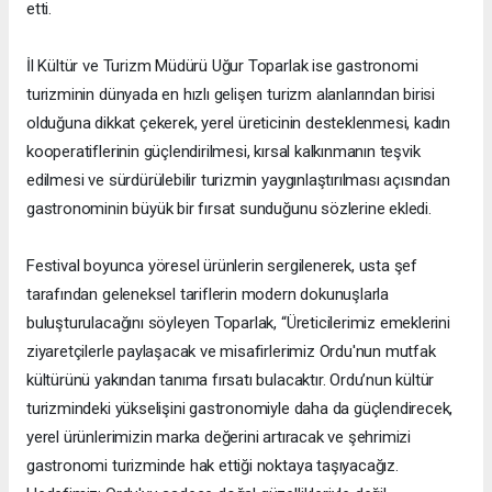
etti.
İl Kültür ve Turizm Müdürü Uğur Toparlak ise gastronomi
turizminin dünyada en hızlı gelişen turizm alanlarından birisi
olduğuna dikkat çekerek, yerel üreticinin desteklenmesi, kadın
kooperatiflerinin güçlendirilmesi, kırsal kalkınmanın teşvik
edilmesi ve sürdürülebilir turizmin yaygınlaştırılması açısından
gastronominin büyük bir fırsat sunduğunu sözlerine ekledi.
Festival boyunca yöresel ürünlerin sergilenerek, usta şef
tarafından geleneksel tariflerin modern dokunuşlarla
buluşturulacağını söyleyen Toparlak, “Üreticilerimiz emeklerini
ziyaretçilerle paylaşacak ve misafirlerimiz Ordu'nun mutfak
kültürünü yakından tanıma fırsatı bulacaktır. Ordu’nun kültür
turizmindeki yükselişini gastronomiyle daha da güçlendirecek,
yerel ürünlerimizin marka değerini artıracak ve şehrimizi
gastronomi turizminde hak ettiği noktaya taşıyacağız.