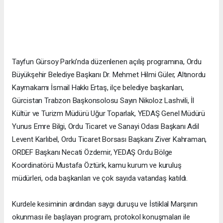
Tayfun Gürsoy Parkı’nda düzenlenen açılış programına, Ordu
Büyükşehir Belediye Başkanı Dr. Mehmet Hilmi Güler, Altınordu
Kaymakamı İsmail Hakkı Ertaş, ilçe belediye başkanları,
Gürcistan Trabzon Başkonsolosu Sayın Nikoloz Lashvili, İl
Kültür ve Turizm Müdürü Uğur Toparlak, YEDAŞ Genel Müdürü
Yunus Emre Bilgi, Ordu Ticaret ve Sanayi Odası Başkanı Adil
Levent Karlıbel, Ordu Ticaret Borsası Başkanı Ziver Kahraman,
ORDEF Başkanı Necati Özdemir, YEDAŞ Ordu Bölge
Koordinatörü Mustafa Öztürk, kamu kurum ve kuruluş
müdürleri, oda başkanları ve çok sayıda vatandaş katıldı.
Kurdele kesiminin ardından saygı duruşu ve İstiklal Marşının
okunması ile başlayan program, protokol konuşmaları ile