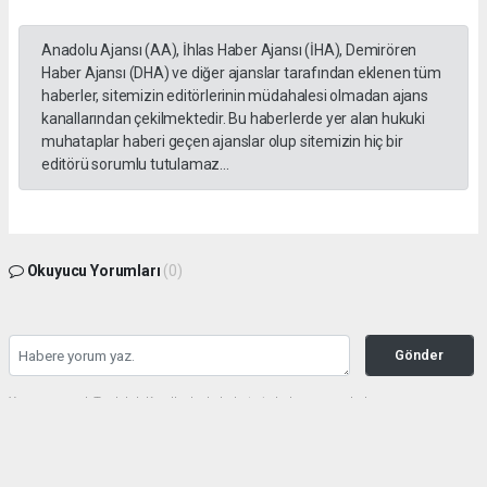
Anadolu Ajansı (AA), İhlas Haber Ajansı (İHA), Demirören
Haber Ajansı (DHA) ve diğer ajanslar tarafından eklenen tüm
haberler, sitemizin editörlerinin müdahalesi olmadan ajans
kanallarından çekilmektedir. Bu haberlerde yer alan hukuki
muhataplar haberi geçen ajanslar olup sitemizin hiç bir
editörü sorumlu tutulamaz...
Okuyucu Yorumları
(0)
Gönder
Yorum yazarak Topluluk Kuralları’nı kabul etmiş bulunuyor ve haberunye.com
sitesine yaptığınız yorumunuzla ilgili doğrudan veya dolaylı tüm sorumluluğu tek
başınıza üstleniyorsunuz. Yazılan tüm yorumlardan site yönetimi hiçbir şekilde
sorumlu tutulamaz.