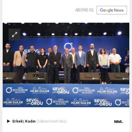
ABONE OL
Erkek
|
Kadın
(Haberi Sesli Oku)