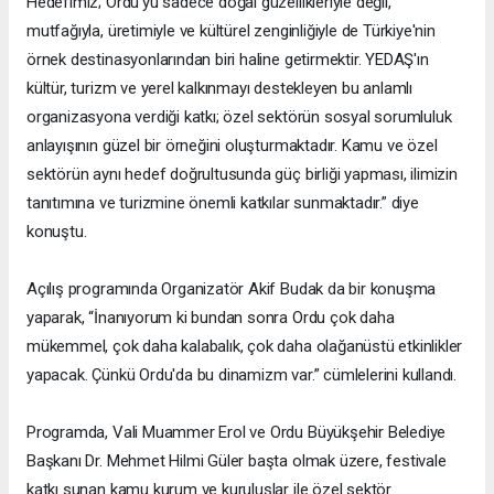
Hedefimiz; Ordu'yu sadece doğal güzellikleriyle değil,
mutfağıyla, üretimiyle ve kültürel zenginliğiyle de Türkiye'nin
örnek destinasyonlarından biri haline getirmektir. YEDAŞ'ın
kültür, turizm ve yerel kalkınmayı destekleyen bu anlamlı
organizasyona verdiği katkı; özel sektörün sosyal sorumluluk
anlayışının güzel bir örneğini oluşturmaktadır. Kamu ve özel
sektörün aynı hedef doğrultusunda güç birliği yapması, ilimizin
tanıtımına ve turizmine önemli katkılar sunmaktadır.” diye
konuştu.
Açılış programında Organizatör Akif Budak da bir konuşma
yaparak, “İnanıyorum ki bundan sonra Ordu çok daha
mükemmel, çok daha kalabalık, çok daha olağanüstü etkinlikler
yapacak. Çünkü Ordu'da bu dinamizm var.” cümlelerini kullandı.
Programda, Vali Muammer Erol ve Ordu Büyükşehir Belediye
Başkanı Dr. Mehmet Hilmi Güler başta olmak üzere, festivale
katkı sunan kamu kurum ve kuruluşlar ile özel sektör