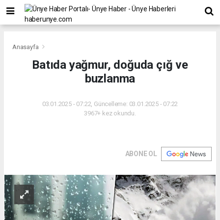
Anasayfa
Batıda yağmur, doğuda çığ ve
buzlanma
03.01.2025 - 07:22, Güncelleme: 03.01.2025 - 07:22
3967+ kez okundu.
ABONE OL