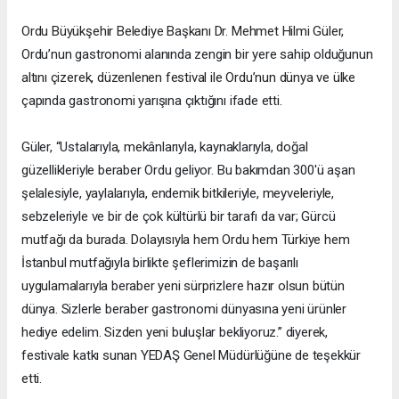
Ordu Büyükşehir Belediye Başkanı Dr. Mehmet Hilmi Güler,
Ordu’nun gastronomi alanında zengin bir yere sahip olduğunun
altını çizerek, düzenlenen festival ile Ordu’nun dünya ve ülke
çapında gastronomi yarışına çıktığını ifade etti.
Güler, “Ustalarıyla, mekânlarıyla, kaynaklarıyla, doğal
güzellikleriyle beraber Ordu geliyor. Bu bakımdan 300'ü aşan
şelalesiyle, yaylalarıyla, endemik bitkileriyle, meyveleriyle,
sebzeleriyle ve bir de çok kültürlü bir tarafı da var; Gürcü
mutfağı da burada. Dolayısıyla hem Ordu hem Türkiye hem
İstanbul mutfağıyla birlikte şeflerimizin de başarılı
uygulamalarıyla beraber yeni sürprizlere hazır olsun bütün
dünya. Sizlerle beraber gastronomi dünyasına yeni ürünler
hediye edelim. Sizden yeni buluşlar bekliyoruz.” diyerek,
festivale katkı sunan YEDAŞ Genel Müdürlüğüne de teşekkür
etti.