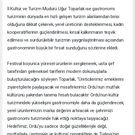
İl Kültür ve Turizm Müdürü Uğur Toparlak ise gastronomi
turizminin dünyada en hızlı gelişen turizm alanlarından birisi
olduğuna dikkat çekerek, yerel üreticinin desteklenmesi, kadın
kooperatiflerinin güçlendirilmesi, kırsal kalkınmanın teşvik
edilmesi ve sürdürülebilir turizmin yaygınlaştırılması açısından
gastronominin büyük bir fırsat sunduğunu sözlerine ekledi.
Festival boyunca yöresel ürünlerin sergilenerek, usta şef
tarafından geleneksel tariflerin modern dokunuşlarla
buluşturulacağını söyleyen Toparlak, “Üreticilerimiz emeklerini
ziyaretçilerle paylaşacak ve misafirlerimiz Ordu'nun mutfak
kültürünü yakından tanıma fırsatı bulacaktır. Ordu’nun kültür
turizmindeki yükselişini gastronomiyle daha da güçlendirecek,
yerel ürünlerimizin marka değerini artıracak ve şehrimizi
gastronomi turizminde hak ettiği noktaya taşıyacağız.
Hedefimiz; Ordu'yu sadece doğal güzellikleriyle değil,
mutfağıyla, üretimiyle ve kültürel zenginliğiyle de Türkiye'nin