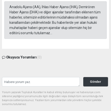
Anadolu Ajansı (AA), İhlas Haber Ajansı (İHA), Demirören
Haber Ajansı (DHA) ve diğer ajanslar tarafından eklenen tüm
haberler, sitemizin editörlerinin müdahalesi olmadan ajans
kanallarından çekilmektedir. Bu haberlerde yer alan hukuki
muhataplar haberi geçen ajanslar olup sitemizin hiç bir
editörü sorumlu tutulamaz...
Okuyucu Yorumları
(0)
Gönder
Yorum yazarak Topluluk Kuralları’nı kabul etmiş bulunuyor ve haberunye.com
sitesine yaptığınız yorumunuzla ilgili doğrudan veya dolaylı tüm sorumluluğu tek
başınıza üstleniyorsunuz. Yazılan tüm yorumlardan site yönetimi hiçbir şekilde
sorumlu tutulamaz.