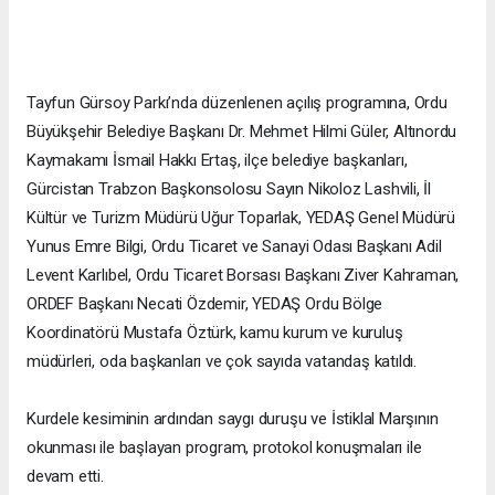
Tayfun Gürsoy Parkı’nda düzenlenen açılış programına, Ordu
Büyükşehir Belediye Başkanı Dr. Mehmet Hilmi Güler, Altınordu
Kaymakamı İsmail Hakkı Ertaş, ilçe belediye başkanları,
Gürcistan Trabzon Başkonsolosu Sayın Nikoloz Lashvili, İl
Kültür ve Turizm Müdürü Uğur Toparlak, YEDAŞ Genel Müdürü
Yunus Emre Bilgi, Ordu Ticaret ve Sanayi Odası Başkanı Adil
Levent Karlıbel, Ordu Ticaret Borsası Başkanı Ziver Kahraman,
ORDEF Başkanı Necati Özdemir, YEDAŞ Ordu Bölge
Koordinatörü Mustafa Öztürk, kamu kurum ve kuruluş
müdürleri, oda başkanları ve çok sayıda vatandaş katıldı.
Kurdele kesiminin ardından saygı duruşu ve İstiklal Marşının
okunması ile başlayan program, protokol konuşmaları ile
devam etti.