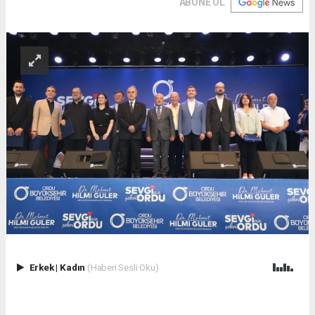
ABONE OL
Erkek
|
Kadın
(Haberi Sesli Oku)