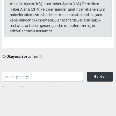
Anadolu Ajansı (AA), İhlas Haber Ajansı (İHA), Demirören
Haber Ajansı (DHA) ve diğer ajanslar tarafından eklenen tüm
haberler, sitemizin editörlerinin müdahalesi olmadan ajans
kanallarından çekilmektedir. Bu haberlerde yer alan hukuki
muhataplar haberi geçen ajanslar olup sitemizin hiç bir
editörü sorumlu tutulamaz...
Okuyucu Yorumları
(0)
Gönder
Yorum yazarak Topluluk Kuralları’nı kabul etmiş bulunuyor ve haberunye.com
sitesine yaptığınız yorumunuzla ilgili doğrudan veya dolaylı tüm sorumluluğu tek
başınıza üstleniyorsunuz. Yazılan tüm yorumlardan site yönetimi hiçbir şekilde
sorumlu tutulamaz.