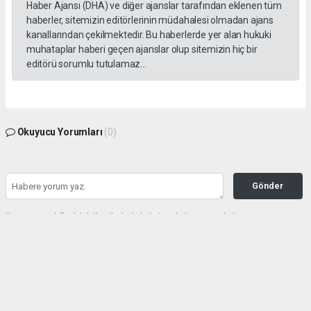
Haber Ajansı (DHA) ve diğer ajanslar tarafından eklenen tüm
haberler, sitemizin editörlerinin müdahalesi olmadan ajans
kanallarından çekilmektedir. Bu haberlerde yer alan hukuki
muhataplar haberi geçen ajanslar olup sitemizin hiç bir
editörü sorumlu tutulamaz...
Okuyucu Yorumları
(0)
Gönder
Yorum yazarak Topluluk Kuralları’nı kabul etmiş bulunuyor ve haberunye.com
sitesine yaptığınız yorumunuzla ilgili doğrudan veya dolaylı tüm sorumluluğu tek
başınıza üstleniyorsunuz. Yazılan tüm yorumlardan site yönetimi hiçbir şekilde
sorumlu tutulamaz.