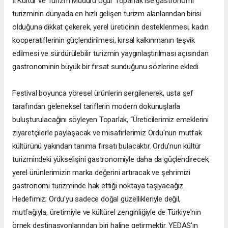
İl Kültür ve Turizm Müdürü Uğur Toparlak ise gastronomi
turizminin dünyada en hızlı gelişen turizm alanlarından birisi
olduğuna dikkat çekerek, yerel üreticinin desteklenmesi, kadın
kooperatiflerinin güçlendirilmesi, kırsal kalkınmanın teşvik
edilmesi ve sürdürülebilir turizmin yaygınlaştırılması açısından
gastronominin büyük bir fırsat sunduğunu sözlerine ekledi.
Festival boyunca yöresel ürünlerin sergilenerek, usta şef
tarafından geleneksel tariflerin modern dokunuşlarla
buluşturulacağını söyleyen Toparlak, “Üreticilerimiz emeklerini
ziyaretçilerle paylaşacak ve misafirlerimiz Ordu'nun mutfak
kültürünü yakından tanıma fırsatı bulacaktır. Ordu’nun kültür
turizmindeki yükselişini gastronomiyle daha da güçlendirecek,
yerel ürünlerimizin marka değerini artıracak ve şehrimizi
gastronomi turizminde hak ettiği noktaya taşıyacağız.
Hedefimiz; Ordu'yu sadece doğal güzellikleriyle değil,
mutfağıyla, üretimiyle ve kültürel zenginliğiyle de Türkiye'nin
örnek destinasyonlarından biri haline getirmektir. YEDAŞ'ın