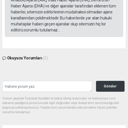
Anadolu Ajansı (AA), İhlas Haber Ajansı (İHA), Demirören
Haber Ajansı (DHA) ve diğer ajanslar tarafından eklenen tüm
haberler, sitemizin editörlerinin müdahalesi olmadan ajans
kanallarından çekilmektedir. Bu haberlerde yer alan hukuki
muhataplar haberi geçen ajanslar olup sitemizin hiç bir
editörü sorumlu tutulamaz...
Okuyucu Yorumları
(0)
Gönder
Yorum yazarak Topluluk Kuralları’nı kabul etmiş bulunuyor ve haberunye.com
sitesine yaptığınız yorumunuzla ilgili doğrudan veya dolaylı tüm sorumluluğu tek
başınıza üstleniyorsunuz. Yazılan tüm yorumlardan site yönetimi hiçbir şekilde
sorumlu tutulamaz.