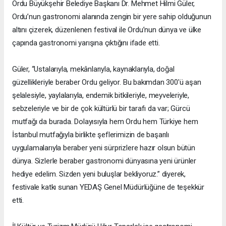
Ordu Büyükşehir Belediye Başkanı Dr. Mehmet Hilmi Güler,
Ordu’nun gastronomi alanında zengin bir yere sahip olduğunun
altını çizerek, düzenlenen festival ile Ordu’nun dünya ve ülke
çapında gastronomi yarışına çıktığını ifade etti.
Güler, “Ustalarıyla, mekânlarıyla, kaynaklarıyla, doğal
güzellikleriyle beraber Ordu geliyor. Bu bakımdan 300'ü aşan
şelalesiyle, yaylalarıyla, endemik bitkileriyle, meyveleriyle,
sebzeleriyle ve bir de çok kültürlü bir tarafı da var; Gürcü
mutfağı da burada. Dolayısıyla hem Ordu hem Türkiye hem
İstanbul mutfağıyla birlikte şeflerimizin de başarılı
uygulamalarıyla beraber yeni sürprizlere hazır olsun bütün
dünya. Sizlerle beraber gastronomi dünyasına yeni ürünler
hediye edelim. Sizden yeni buluşlar bekliyoruz.” diyerek,
festivale katkı sunan YEDAŞ Genel Müdürlüğüne de teşekkür
etti.