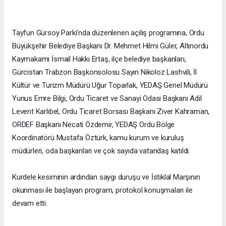
Tayfun Gürsoy Parkı’nda düzenlenen açılış programına, Ordu
Büyükşehir Belediye Başkanı Dr. Mehmet Hilmi Güler, Altınordu
Kaymakamı İsmail Hakkı Ertaş, ilçe belediye başkanları,
Gürcistan Trabzon Başkonsolosu Sayın Nikoloz Lashvili, İl
Kültür ve Turizm Müdürü Uğur Toparlak, YEDAŞ Genel Müdürü
Yunus Emre Bilgi, Ordu Ticaret ve Sanayi Odası Başkanı Adil
Levent Karlıbel, Ordu Ticaret Borsası Başkanı Ziver Kahraman,
ORDEF Başkanı Necati Özdemir, YEDAŞ Ordu Bölge
Koordinatörü Mustafa Öztürk, kamu kurum ve kuruluş
müdürleri, oda başkanları ve çok sayıda vatandaş katıldı.
Kurdele kesiminin ardından saygı duruşu ve İstiklal Marşının
okunması ile başlayan program, protokol konuşmaları ile
devam etti.