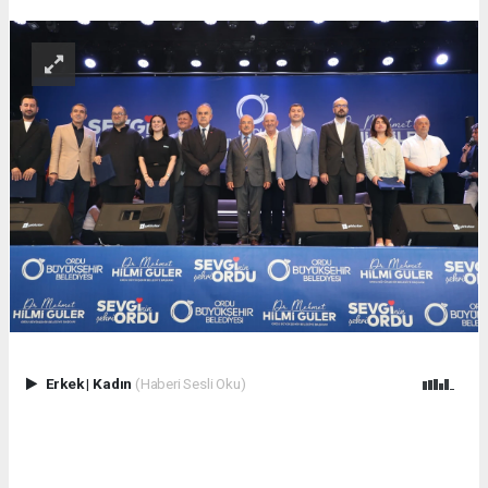
Erkek
|
Kadın
(Haberi Sesli Oku)