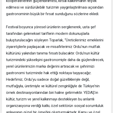
kooperatiflerinin güçlendirilmesi, kırsal kalkınmanın teşvik
edilmesi ve sürdürülebilir turizmin yaygınlaştırılması açısından
gastronominin büyük bir fırsat sunduğunu sözlerine ekledi.
Festival boyunca yöresel ürünlerin sergilenerek, usta şef
tarafından geleneksel tariflerin modern dokunuşlarla
buluşturulacağını söyleyen Toparlak, “Üreticilerimiz emeklerini
ziyaretçilerle paylaşacak ve misafirlerimiz Ordu'nun mutfak
kültürünü yakından tanıma fırsatı bulacaktır. Ordu’nun kültür
turizmindeki yükselişini gastronomiyle daha da güçlendirecek,
yerel ürünlerimizin marka değerini artıracak ve şehrimizi
gastronomi turizminde hak ettiği noktaya taşıyacağız.
Hedefimiz; Ordu'yu sadece doğal güzellikleriyle değil,
mutfağıyla, üretimiyle ve kültürel zenginliğiyle de Türkiye'nin
örnek destinasyonlarından biri haline getirmektir. YEDAŞ'ın
kültür, turizm ve yerel kalkınmayı destekleyen bu anlamlı
organizasyona verdiği katkı; özel sektörün sosyal sorumluluk
anlayışının güzel bir örneğini oluşturmaktadır. Kamu ve özel