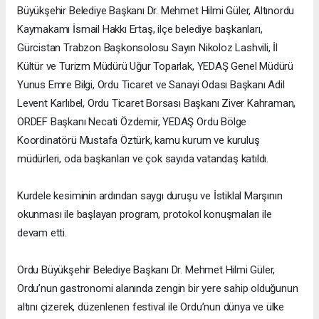
Büyükşehir Belediye Başkanı Dr. Mehmet Hilmi Güler, Altınordu
Kaymakamı İsmail Hakkı Ertaş, ilçe belediye başkanları,
Gürcistan Trabzon Başkonsolosu Sayın Nikoloz Lashvili, İl
Kültür ve Turizm Müdürü Uğur Toparlak, YEDAŞ Genel Müdürü
Yunus Emre Bilgi, Ordu Ticaret ve Sanayi Odası Başkanı Adil
Levent Karlıbel, Ordu Ticaret Borsası Başkanı Ziver Kahraman,
ORDEF Başkanı Necati Özdemir, YEDAŞ Ordu Bölge
Koordinatörü Mustafa Öztürk, kamu kurum ve kuruluş
müdürleri, oda başkanları ve çok sayıda vatandaş katıldı.
Kurdele kesiminin ardından saygı duruşu ve İstiklal Marşının
okunması ile başlayan program, protokol konuşmaları ile
devam etti.
Ordu Büyükşehir Belediye Başkanı Dr. Mehmet Hilmi Güler,
Ordu’nun gastronomi alanında zengin bir yere sahip olduğunun
altını çizerek, düzenlenen festival ile Ordu’nun dünya ve ülke