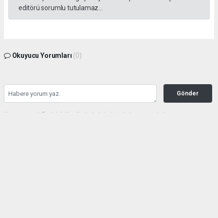
editörü sorumlu tutulamaz...
Okuyucu Yorumları
(0)
Gönder
Yorum yazarak Topluluk Kuralları’nı kabul etmiş bulunuyor ve haberunye.com
sitesine yaptığınız yorumunuzla ilgili doğrudan veya dolaylı tüm sorumluluğu tek
başınıza üstleniyorsunuz. Yazılan tüm yorumlardan site yönetimi hiçbir şekilde
sorumlu tutulamaz.
haber paketi
haber scripti
haber yazılımı
Tüm hakları saklı tutulmaktadır.Copyright 2026©