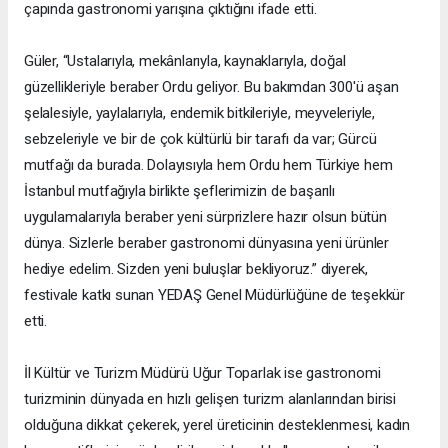
çapında gastronomi yarışına çıktığını ifade etti.
Güler, “Ustalarıyla, mekânlarıyla, kaynaklarıyla, doğal
güzellikleriyle beraber Ordu geliyor. Bu bakımdan 300'ü aşan
şelalesiyle, yaylalarıyla, endemik bitkileriyle, meyveleriyle,
sebzeleriyle ve bir de çok kültürlü bir tarafı da var; Gürcü
mutfağı da burada. Dolayısıyla hem Ordu hem Türkiye hem
İstanbul mutfağıyla birlikte şeflerimizin de başarılı
uygulamalarıyla beraber yeni sürprizlere hazır olsun bütün
dünya. Sizlerle beraber gastronomi dünyasına yeni ürünler
hediye edelim. Sizden yeni buluşlar bekliyoruz.” diyerek,
festivale katkı sunan YEDAŞ Genel Müdürlüğüne de teşekkür
etti.
İl Kültür ve Turizm Müdürü Uğur Toparlak ise gastronomi
turizminin dünyada en hızlı gelişen turizm alanlarından birisi
olduğuna dikkat çekerek, yerel üreticinin desteklenmesi, kadın