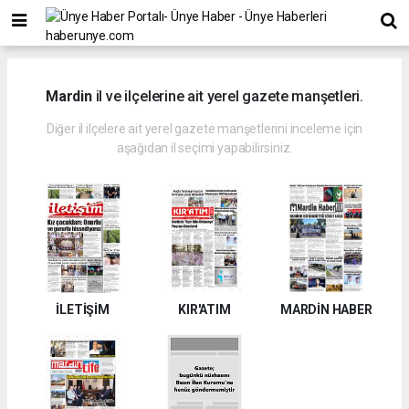
Mardin
il ve ilçelerine ait yerel gazete manşetleri.
Diğer il ilçelere ait yerel gazete manşetlerini inceleme için
aşağıdan il seçimi yapabilirsiniz.
İLETİŞİM
KIR'ATIM
MARDİN HABER