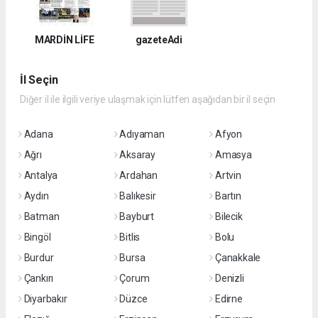
MARDİN LİFE
gazeteAdi
İl Seçin
Diğer il ile ilgili veriye ulaşmak için lütfen aşağıdan bir il seçin
Adana
Adıyaman
Afyon
Ağrı
Aksaray
Amasya
Antalya
Ardahan
Artvin
Aydın
Balıkesir
Bartın
Batman
Bayburt
Bilecik
Bingöl
Bitlis
Bolu
Burdur
Bursa
Çanakkale
Çankırı
Çorum
Denizli
Diyarbakır
Düzce
Edirne