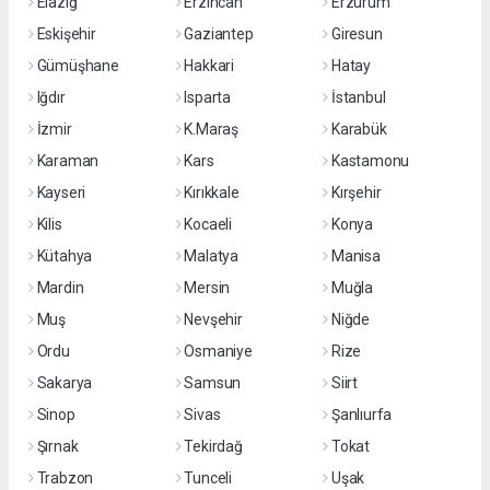
Elazığ
Erzincan
Erzurum
Eskişehir
Gaziantep
Giresun
Gümüşhane
Hakkari
Hatay
Iğdır
Isparta
İstanbul
İzmir
K.Maraş
Karabük
Karaman
Kars
Kastamonu
Kayseri
Kırıkkale
Kırşehir
Kilis
Kocaeli
Konya
Kütahya
Malatya
Manisa
Mardin
Mersin
Muğla
Muş
Nevşehir
Niğde
Ordu
Osmaniye
Rize
Sakarya
Samsun
Siirt
Sinop
Sivas
Şanlıurfa
Şırnak
Tekirdağ
Tokat
Trabzon
Tunceli
Uşak