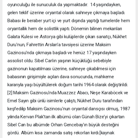
oyunculuğu ile sunuculuk da yapmaktadır. 14 yaşındayken,
gelen teklif üzerine oryantal olarak sahneye çıkmaya başladı.
Babası ile beraber yurt içi ve yurt dışında yaptığı turnelerde hem
oryantallik hem de solistlik yaptı. Dönemin bilinen mekanları
Galata Kulesi ve Astorya gibi kulüplerde çıkan sanatçı, Nükhet
Duru'nun, Fahrettin Arslan'a tavsiyesi üzerine Maksim
Gazinosu'nda çıkmaya başladı ve henüz 17 yaşındayken
assolist oldu. Sibel Can'ın yaşının küçüklüğü sebebiyle
gazinonun kapatılması üzerine, sahneye çıkabilmesi için
babasının girişimiyle açılan dava sonucunda, mahkeme
kararıyla yaşı büyültülerek doğum tarihi 1964 olarak değiştirildi.
[2] Maksim Gazinosu'nda Muazzez Abacı, Neşe Karaböcek ve
Emel Sayın gibi ünlü isimlerle çalıştı, Nükhet Duru tarafından
keşfedilip Maksim Gazinosu'nun oryantal dansçısı olmuş, 1987
yılında Kervan Plak'tan ilk albümü olan Günah Bize'yi çıkartan
Sibel Can bu albümde Orhan Gencebay'ın büyük desteğini
gördü. Albüm kısa zamanda satış rekorları kırdı.[kaynak