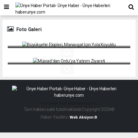
Foto Galeri
Büyükşehir Ekipleri, Manavgat İçin Yola Koyuldu
Müsiad’dan Ordu’ya Yatırım Ziyareti
haber paketi
haber scripti
haber yazılımı
Tüm hakları saklı tutulmaktadır.Copyright 2026©
Haber Yazılımı:
Web Aksiyon ®